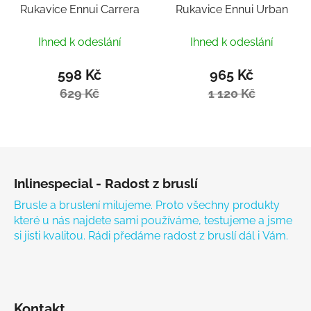
Rukavice Ennui Carrera
Rukavice Ennui Urban
Ihned k odeslání
Ihned k odeslání
598 Kč
965 Kč
629 Kč
1 120 Kč
Zápatí
Inlinespecial - Radost z bruslí
Brusle a bruslení milujeme. Proto všechny produkty
které u nás najdete sami používáme, testujeme a jsme
si jisti kvalitou. Rádi předáme radost z bruslí dál i Vám.
Kontakt