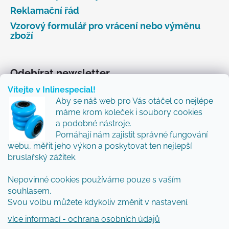
Reklamační řád
Vzorový formulář pro vrácení nebo výměnu
zboží
Odebírat newsletter
Vítejte v Inlinespecial!
Vložte svůj e-mail a my vám budeme zasílat informace
Aby se náš web pro Vás otáčel co nejlépe
o nových produktech na našem e-shopu.
máme krom koleček i soubory cookies
Přidejte se k nám a my Vám budeme zasílat ty nejlepší
a podobné nástroje.
novinky a tipy.
Pomáhají nám zajistit správné fungování
webu, měřit jeho výkon a poskytovat ten nejlepší
E-mail
bruslařský zážitek.
Nepovinné cookies používáme pouze s vaším
Vložením e-mailu souhlasíte s
podmínkami
souhlasem.
ochrany osobních údajů
Svou volbu můžete kdykoliv změnit v nastavení.
PŘIHLÁSIT SE
více informací - ochrana osobních údajů