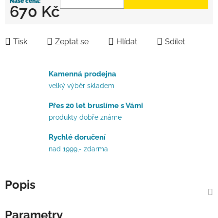
670 Kč
Měrná cena:
Tisk
Zeptat se
Hlídat
Sdílet
Kamenná prodejna
velký výběr skladem
Přes 20 let bruslíme s Vámi
produkty dobře známe
Rychlé doručení
nad 1999,- zdarma
Popis
Parametry