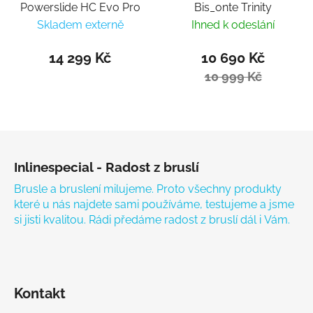
Powerslide HC Evo Pro
Bis_onte Trinity
Skladem externě
Ihned k odeslání
14 299 Kč
10 690 Kč
10 999 Kč
Zápatí
Inlinespecial - Radost z bruslí
Brusle a bruslení milujeme. Proto všechny produkty
které u nás najdete sami používáme, testujeme a jsme
si jisti kvalitou. Rádi předáme radost z bruslí dál i Vám.
Kontakt