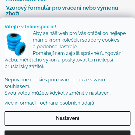
Vzorový formulář pro vrácení nebo výměnu
zboží
Vítejte v Inlinespecial!
Aby se náš web pro Vás otáčel co nejlépe
Odebírat newsletter
máme krom koleček i soubory cookies
a podobné nástroje.
Přidejte se k nám a my Vám budeme zasílat ty nejlepší
Pomáhají nám zajistit správné fungování
novinky a tipy.
webu, měřit jeho výkon a poskytovat ten nejlepší
bruslařský zážitek.
Nepovinné cookies používáme pouze s vaším
Vložením e-mailu souhlasíte s
podmínkami
souhlasem.
ochrany osobních údajů
Svou volbu můžete kdykoliv změnit v nastavení.
PŘIHLÁSIT SE
více informací - ochrana osobních údajů
Nastavení
Vytvořil Shoptet