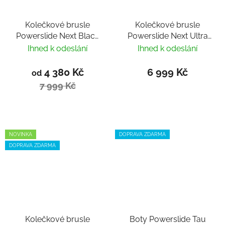
Kolečkové brusle
Kolečkové brusle
Powerslide Next Black
Powerslide Next Ultra
Red 110 Trinity
Black 90 Trinity
Ihned k odeslání
Ihned k odeslání
4 380 Kč
6 999 Kč
od
7 999 Kč
NOVINKA
DOPRAVA ZDARMA
DOPRAVA ZDARMA
Kolečkové brusle
Boty Powerslide Tau