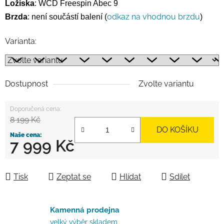
Ložiska
:
WCD Freespin Abec 9
odkaz na vhodnou brzdu
Brzda
:
není součástí balení
(
)
Varianta:
Dostupnost
Zvolte variantu
8 199 Kč
DO KOŠÍKU
7 999 Kč
Měrná cena:
Tisk
Zeptat se
Hlídat
Sdílet
Kamenná prodejna
velký výběr skladem