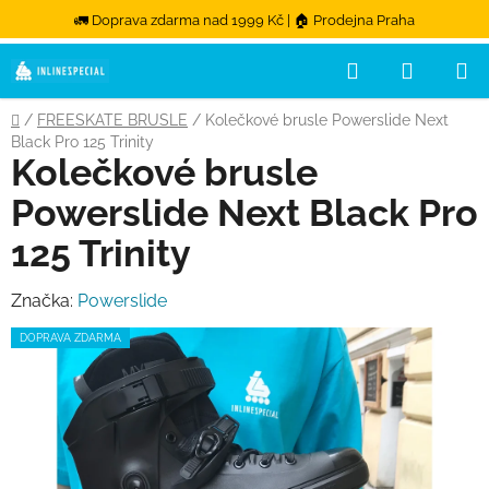
🚛 Doprava zdarma nad 1999 Kč | 🏠 Prodejna Praha
Hledat
NÁKUPN
Přejít na obsah
Domů
/
FREESKATE BRUSLE
/
Kolečkové brusle Powerslide Next
Black Pro 125 Trinity
Kolečkové brusle
Powerslide Next Black Pro
125 Trinity
Značka:
Powerslide
DOPRAVA ZDARMA