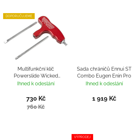
DOPORUČUJEME
Multifunkční klíč
Sada chráničů Ennui ST
Powerslide Wicked
Combo Eugen Enin Pro
Hardcore Tool
Ihned k odeslání
Ihned k odeslání
730 Kč
1 919 Kč
760 Kč
VÝPRODEJ