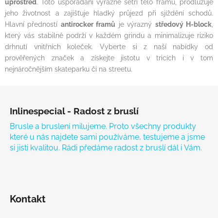
uprostřed
. Toto uspořádání výrazně šetří tělo framu, prodlužuje
jeho životnost a zajišťuje hladký průjezd při sjíždění schodů.
Hlavní předností
antirocker framů
je výrazný
středový H-block
,
který vás stabilně podrží v každém grindu a minimalizuje riziko
drhnutí vnitřních koleček. Vyberte si z naší nabídky od
prověřených značek a získejte jistotu v tricích i v tom
nejnáročnějším skateparku či na streetu.
Zápatí
Inlinespecial - Radost z bruslí
Brusle a bruslení milujeme. Proto všechny produkty
které u nás najdete sami používáme, testujeme a jsme
si jisti kvalitou. Rádi předáme radost z bruslí dál i Vám.
Kontakt