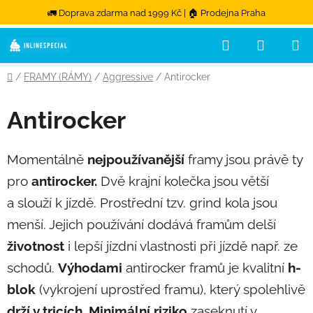
🚛 Doprava zdarma nad 1999 Kč | 🏠 Prodejna Praha
Hledat
NÁKUPN
Přejít na obsah
Domů
/
FRAMY (RÁMY)
/
Aggressive
/
Antirocker
Antirocker
Momentálně
nejpoužívanější
framy jsou právě ty
pro
antirocker.
Dvě krajní kolečka jsou větší
a slouží k jízdě. Prostřední tzv. grind kola jsou
menší. Jejich používání dodává framům delší
životnost
i lepší jízdní vlastnosti při jízdě např. ze
schodů.
Výhodami
antirocker framů je kvalitní
h-
blok
(vykrojení uprostřed framu), který spolehlivě
drží v tricích.
Minimální riziko
zaseknutí v