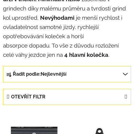
grindech díky malému průměru a tvrdosti grind
kol uprostřed.
Nevýhodami
je menší rychlost i
ovladatelnost samotné jízdy, rychlejší
opotřebovávání koleček a horší
absorpce dopadu. To vše z důvodu rozložení
celé váhy jezdce jen na
4 hlavní kolečka
.
Řazení produktů
Řadit podle:
Nejlevnější
OTEVŘÍT FILTR
Výpis produktů