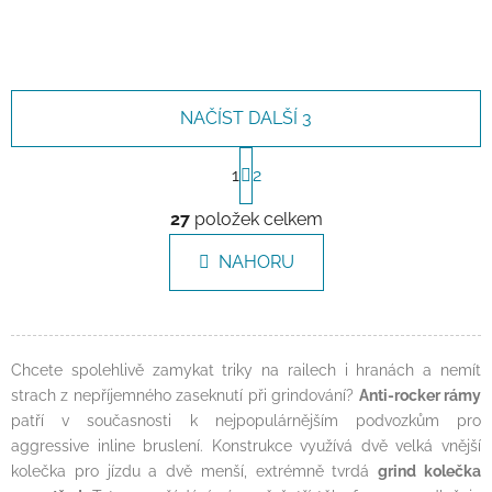
NAČÍST DALŠÍ 3
Stránkování
1
2
Ovládací prvky výpisu
27
položek celkem
NAHORU
Chcete spolehlivě zamykat triky na railech i hranách a nemít
strach z nepříjemného zaseknutí při grindování?
Anti-rocker rámy
patří v současnosti k nejpopulárnějším podvozkům pro
aggressive inline bruslení. Konstrukce využívá dvě velká vnější
kolečka pro jízdu a dvě menší, extrémně tvrdá
grind kolečka