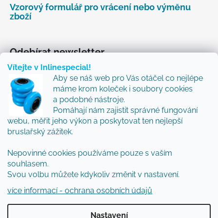
Vzorový formulář pro vrácení nebo výměnu
zboží
Odebírat newsletter
Vítejte v Inlinespecial!
Vložte svůj e-mail a my vám budeme zasílat informace
Aby se náš web pro Vás otáčel co nejlépe
o nových produktech na našem e-shopu.
máme krom koleček i soubory cookies
Přidejte se k nám a my Vám budeme zasílat ty nejlepší
a podobné nástroje.
novinky a tipy.
Pomáhají nám zajistit správné fungování
webu, měřit jeho výkon a poskytovat ten nejlepší
E-mail
bruslařský zážitek.
Nepovinné cookies používáme pouze s vaším
Vložením e-mailu souhlasíte s
podmínkami
souhlasem.
ochrany osobních údajů
Svou volbu můžete kdykoliv změnit v nastavení.
PŘIHLÁSIT SE
více informací - ochrana osobních údajů
Nastavení