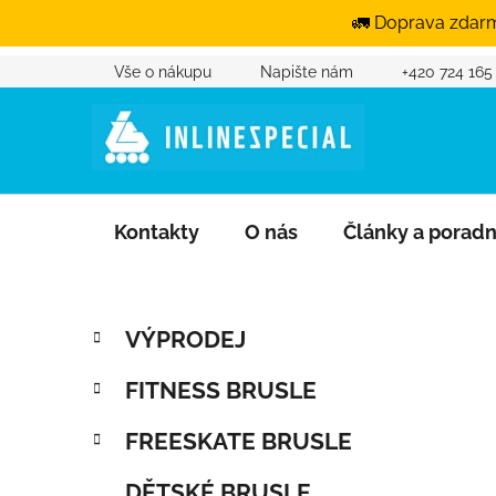
🚛 Doprava zdarm
Vše o nákupu
Napište nám
+420 724 165
Přejít na obsah
Kontakty
O nás
Články a porad
Postranní panel
Kategorie
Přeskočit kategorie
VÝPRODEJ
FITNESS BRUSLE
FREESKATE BRUSLE
DĚTSKÉ BRUSLE