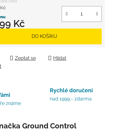
 Kč
999 Kč
 cena:
DO KOŠÍKU
Zeptat se
Hlídat
t
Rychlé doručení
Vámi
nad 1999,- zdarma
bře známe
načka
Ground Control