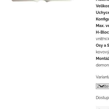
Velikos
Uchyce
Konfig
Max. ve
H-Bloc
vnitřní
Osy a 
kovový
Montáž
demont
Variant
Dostup