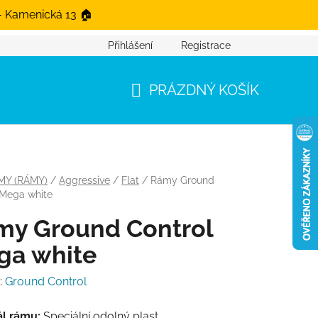
- Kamenická 13 🏠
Přihlášení
Registrace
PRÁZDNÝ KOŠÍK
NÁKUPNÍ KOŠÍK
MY (RÁMY)
/
Aggressive
/
Flat
/
Rámy Ground
 Mega white
my Ground Control
ga white
:
Ground Control
ál rámu:
Speciální odolný plast