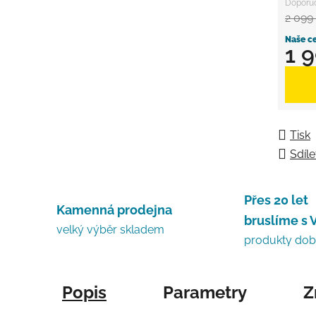
2 099
1 
Měrná
Tisk
Sdíle
Přes 20 let
Kamenná prodejna
bruslíme s 
velký výběr skladem
produkty do
Popis
Parametry
Z