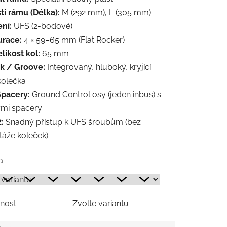
ti rámu (Délka):
M (292 mm), L (305 mm)
ní:
UFS (2-bodové)
urace:
4 × 59–65 mm (Flat Rocker)
likost kol:
65 mm
k / Groove:
Integrovaný, hluboký, kryjící
 kolečka
Spacery:
Ground Control osy (jeden inbus) s
mi spacery
:
Snadný přístup k UFS šroubům (bez
áže koleček)
a:
nost
Zvolte variantu