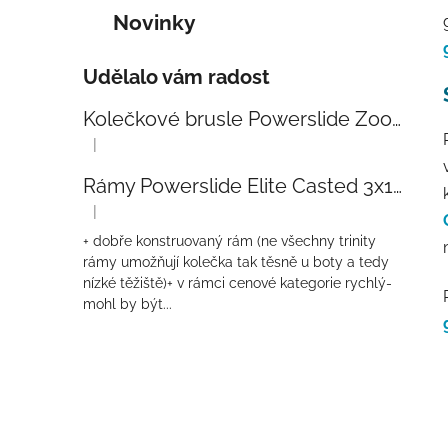
Novinky
Udělalo vám radost
Kolečkové brusle Powerslide Zoom Baby Blue 80
|
Hodnocení produktu je 5 z 5 hvězdiček.
Rámy Powerslide Elite Casted 3x110 Trinity 270mm
|
Hodnocení produktu je 4 z 5 hvězdiček.
+ dobře konstruovaný rám (ne všechny trinity
rámy umožňují kolečka tak těsně u boty a tedy
nízké těžiště)+ v rámci cenové kategorie rychlý-
mohl by být...