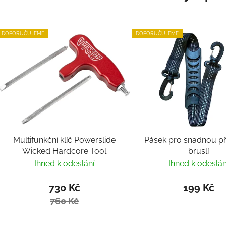
DOPORUČUJEME
DOPORUČUJEME
Multifunkční klíč Powerslide
Pásek pro snadnou p
Wicked Hardcore Tool
bruslí
Ihned k odeslání
Ihned k odeslán
730 Kč
199 Kč
760 Kč