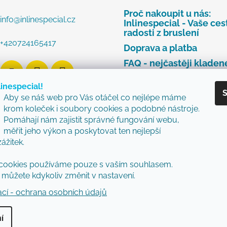
Proč nakoupit u nás:
info
@
inlinespecial.cz
Inlinespecial - Vaše ces
radosti z bruslení
+420724165417
Doprava a platba
FAQ - nejčastěji kladen
dotazy
linespecial!
Najdete u nás tyto zna
S
Aby se náš web pro Vás otáčel co nejlépe máme
Zásady ochrany osobní
krom koleček i soubory cookies a podobné nástroje.
údajů
Pomáhají nám zajistit správné fungování webu,
Obchodní podmínky
měřit jeho výkon a poskytovat ten nejlepší
zážitek.
Reklamační řád
Vzorový formulář pro v
cookies používáme pouze s vaším souhlasem.
nebo výměnu zboží
můžete kdykoliv změnit v nastavení.
ací - ochrana osobních údajů
í