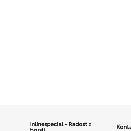
Zápatí
Inlinespecial - Radost z
Kont
bruslí