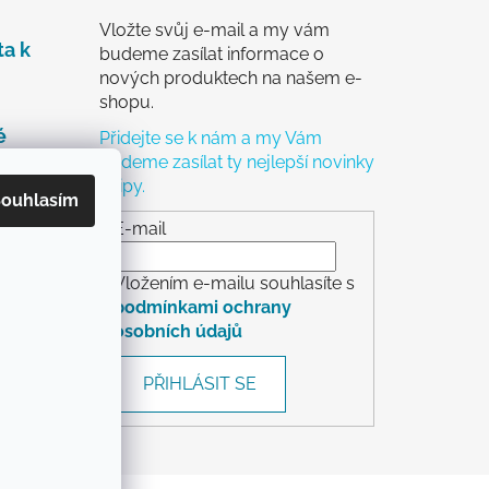
Vložte svůj e-mail a my vám
ta k
budeme zasílat informace o
nových produktech na našem e-
shopu.
é
Přidejte se k nám a my Vám
budeme zasílat ty nejlepší novinky
a tipy.
čky
ouhlasím
ch
E-mail
Vložením e-mailu souhlasíte s
podmínkami ochrany
osobních údajů
rácení
PŘIHLÁSIT SE