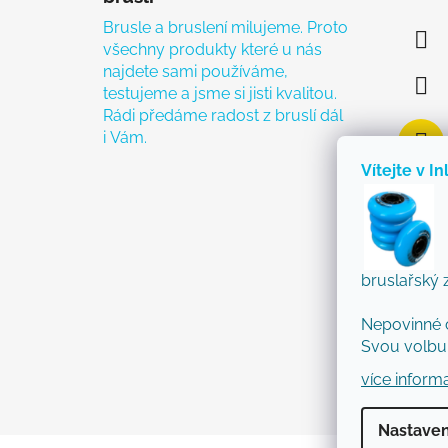
Brusle a bruslení milujeme. Proto
všechny produkty které u nás
najdete sami používáme,
testujeme a jsme si jisti kvalitou.
Rádi předáme radost z bruslí dál
i Vám.
Vítejte v In
bruslařský 
Nepovinné 
Svou volbu 
více inform
Nastaven