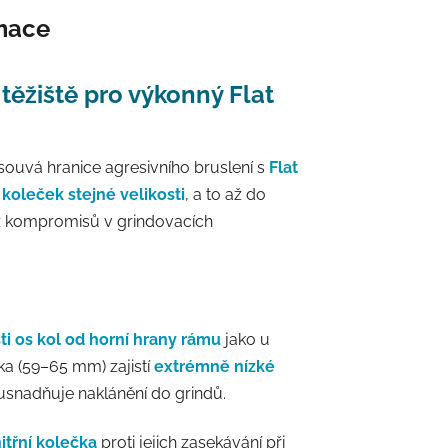
rmace
ěžiště pro výkonný Flat
ouvá hranice agresivního bruslení s
Flat
koleček stejné velikosti
, a to až do
 kompromisů v grindovacích
ti os kol od horní hrany rámu
jako u
ka (59–65 mm) zajistí
extrémně nízké
usnadňuje naklánění do grindů.
itřní kolečka
proti jejich zasekávání při