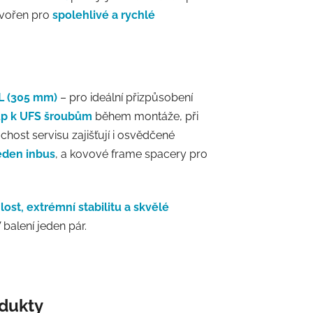
stvořen pro
spolehlivé a rychlé
L (305 mm)
– pro ideální přizpůsobení
up k UFS šroubům
během montáže, při
chost servisu zajišťují i osvědčené
eden inbus
, a kovové frame spacery pro
lost, extrémní stabilitu a skvělé
balení jeden pár.
odukty