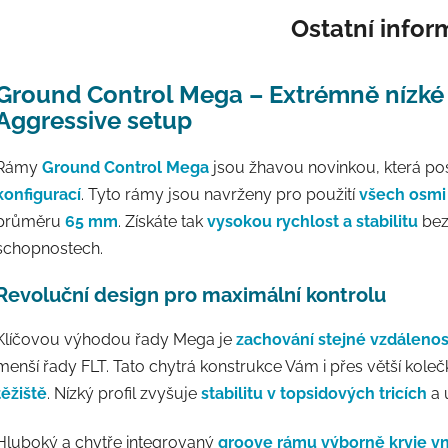
Ostatní info
Ground Control Mega – Extrémně nízké t
Aggressive setup
Rámy
Ground Control Mega
jsou žhavou novinkou, která pos
konfigurací
. Tyto rámy jsou navrženy pro použití
všech osmi 
průměru
65 mm
. Získáte tak
vysokou rychlost a stabilitu
bez
schopnostech.
Revoluční design pro maximální kontrolu
Klíčovou výhodou řady Mega je
zachování stejné vzdálenos
menší řady FLT. Tato chytrá konstrukce Vám i přes větší koleč
těžiště
. Nízký profil zvyšuje
stabilitu v topsidových tricích
a 
Hluboký a chytře integrovaný
groove rámu výborně kryje vn