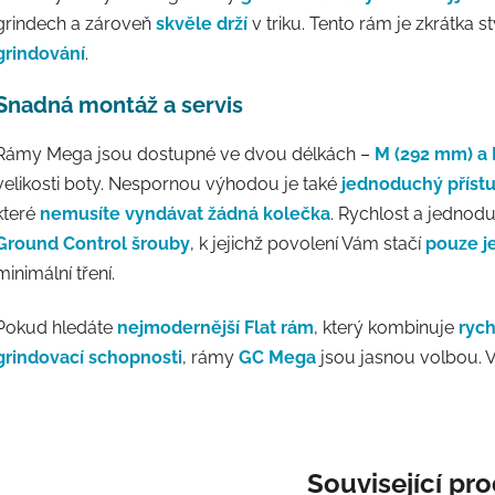
grindech a zároveň
skvěle drží
v triku. Tento rám je zkrátka 
grindování
.
Snadná montáž a servis
Rámy Mega jsou dostupné ve dvou délkách –
M (292 mm) a 
velikosti boty. Nespornou výhodou je také
jednoduchý příst
které
nemusíte vyndávat žádná kolečka
. Rychlost a jednodu
Ground Control šrouby
, k jejichž povolení Vám stačí
pouze j
minimální tření.
Pokud hledáte
nejmodernější Flat rám
, který kombinuje
rych
grindovací schopnosti
, rámy
GC Mega
jsou jasnou volbou. V 
Související pr