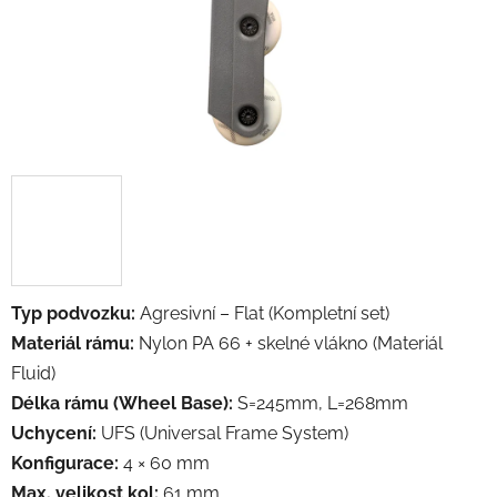
Typ podvozku:
Agresivní – Flat (Kompletní set)
Materiál rámu:
Nylon PA 66 + skelné vlákno (Materiál
Fluid)
Délka rámu (Wheel Base):
S=245mm, L=268mm
Uchycení:
UFS (Universal Frame System)
Konfigurace:
4 × 60 mm
Max. velikost kol:
61 mm