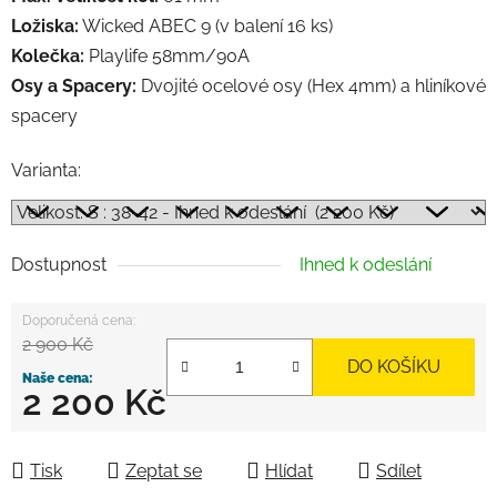
Ložiska:
Wicked ABEC 9 (v balení 16 ks)
Kolečka:
Playlife 58mm/90A
Osy a Spacery:
Dvojité ocelové osy (Hex 4mm) a hliníkové
spacery
Varianta:
Dostupnost
Ihned k odeslání
2 900 Kč
DO KOŠÍKU
2 200 Kč
Měrná cena:
Tisk
Zeptat se
Hlídat
Sdílet