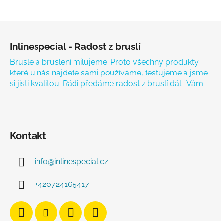
Zápatí
Inlinespecial - Radost z bruslí
Brusle a bruslení milujeme. Proto všechny produkty
které u nás najdete sami používáme, testujeme a jsme
si jisti kvalitou. Rádi předáme radost z bruslí dál i Vám.
Kontakt
info
@
inlinespecial.cz
+420724165417