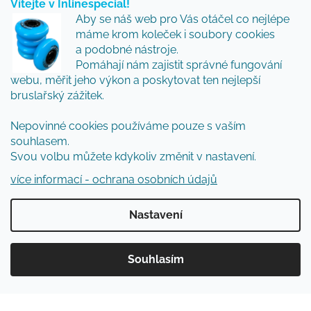
Vítejte v Inlinespecial!
Vložte svůj e-mail a my vám budeme zasílat informace
Aby se náš web pro Vás otáčel co nejlépe
o nových produktech na našem e-shopu.
máme krom koleček i soubory cookies
Přidejte se k nám a my Vám budeme zasílat ty nejlepší
a podobné nástroje.
novinky a tipy.
Pomáhají nám zajistit správné fungování
webu, měřit jeho výkon a poskytovat ten nejlepší
E-mail
bruslařský zážitek.
Vložením e-mailu souhlasíte s
podmínkami
Nepovinné cookies používáme pouze s vaším
ochrany osobních údajů
souhlasem.
Svou volbu můžete kdykoliv změnit v nastavení.
PŘIHLÁSIT SE
více informací - ochrana osobních údajů
Nastavení
Vytvořil Shoptet
Souhlasím
Copyright 2026
Inlinespecial
. Všechna práva
vyhrazena.
Upravit nastavení cookies