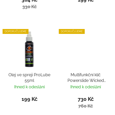
330 Kč
DOPORUČUJEME
DOPORUČUJEME
Olej ve spreji ProLube
Multifunkční klíč
55ml
Powerslide Wicked
Hardcore Tool
Ihned k odeslání
Ihned k odeslání
199 Kč
730 Kč
760 Kč