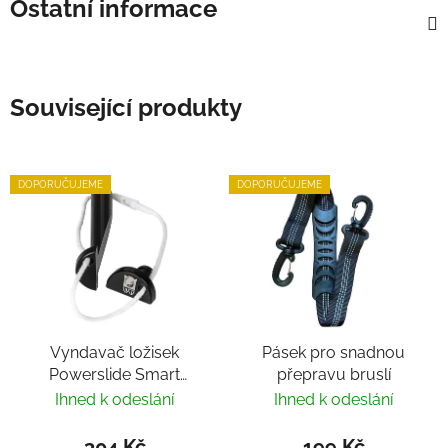
Ostatní informace
Související produkty
DOPORUČUJEME
DOPORUČUJEME
Vyndavač ložisek
Pásek pro snadnou
Powerslide Smart
přepravu bruslí
Bearing Remover by
Ihned k odeslání
Ihned k odeslání
Villy
304 Kč
199 Kč