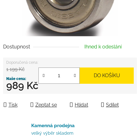
Dostupnost
Ihned k odeslání
1 199 Kč
DO KOŠÍKU
989 Kč
Měrná cena:
Tisk
Zeptat se
Hlídat
Sdílet
Kamenná prodejna
velký výběr skladem