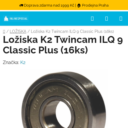
🚛 Doprava zdarma nad 1999 Kč | 🏠 Prodejna Praha
Hledat
NÁKUPN
Přejít na obsah
Domů
/
LOŽISKA
/
Ložiska K2 Twincam ILQ 9 Classic Plus (16ks)
Ložiska K2 Twincam ILQ 9
Classic Plus (16ks)
Značka:
K2