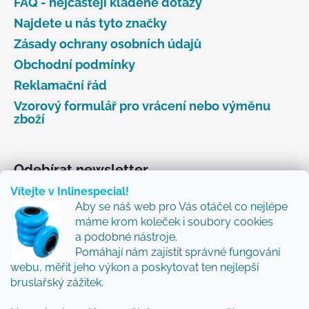
FAQ - nejčastěji kladené dotazy
Najdete u nás tyto značky
Zásady ochrany osobních údajů
Obchodní podmínky
Reklamační řád
Vzorový formulář pro vrácení nebo výměnu
zboží
Odebírat newsletter
Vítejte v Inlinespecial!
Vložte svůj e-mail a my vám budeme zasílat informace
Aby se náš web pro Vás otáčel co nejlépe
o nových produktech na našem e-shopu.
máme krom koleček i soubory cookies
Přidejte se k nám a my Vám budeme zasílat ty nejlepší
a podobné nástroje.
novinky a tipy.
Pomáhají nám zajistit správné fungování
webu, měřit jeho výkon a poskytovat ten nejlepší
E-mail
bruslařský zážitek.