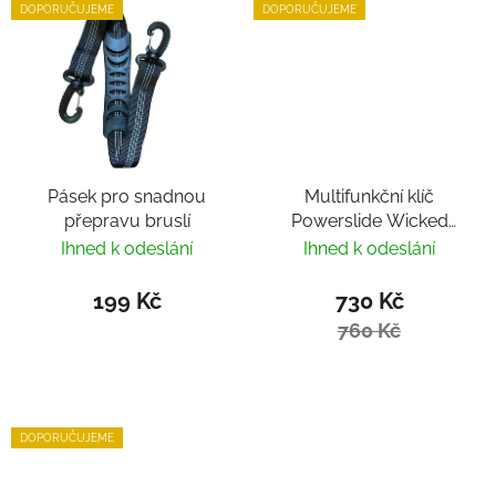
DOPORUČUJEME
DOPORUČUJEME
Pásek pro snadnou
Multifunkční klíč
přepravu bruslí
Powerslide Wicked
Hardcore Tool
Ihned k odeslání
Ihned k odeslání
199 Kč
730 Kč
760 Kč
DOPORUČUJEME