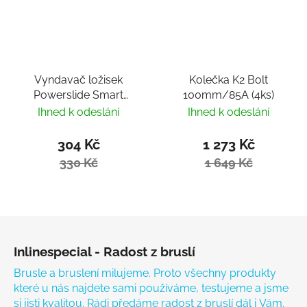
Vyndavač ložisek
Kolečka K2 Bolt
Powerslide Smart
100mm/85A (4ks)
Bearing Remover by
Ihned k odeslání
Ihned k odeslání
Villy
304 Kč
1 273 Kč
330 Kč
1 649 Kč
Zápatí
Inlinespecial - Radost z bruslí
Brusle a bruslení milujeme. Proto všechny produkty
které u nás najdete sami používáme, testujeme a jsme
si jisti kvalitou. Rádi předáme radost z bruslí dál i Vám.