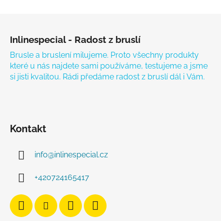
Zápatí
Inlinespecial - Radost z bruslí
Brusle a bruslení milujeme. Proto všechny produkty
které u nás najdete sami používáme, testujeme a jsme
si jisti kvalitou. Rádi předáme radost z bruslí dál i Vám.
Kontakt
info
@
inlinespecial.cz
+420724165417