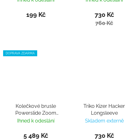
199 Kč
730 Kč
760 Kč
DOPRAVA ZDARMA
Kolečkové brusle
Triko Kizer Hacker
Powerslide Zoom
Longsleeve
Torelli Pro 80
Ihned k odeslání
Skladem externě
5 489 Kč
730 Kč