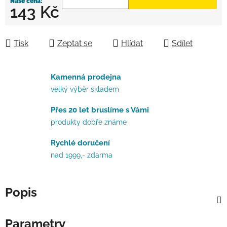
143 Kč
Měrná cena:
Tisk
Zeptat se
Hlídat
Sdílet
Kamenná prodejna
velký výběr skladem
Přes 20 let bruslíme s Vámi
produkty dobře známe
Rychlé doručení
nad 1999,- zdarma
Popis
Parametry