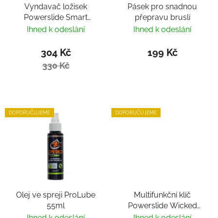
Vyndavač ložisek
Pásek pro snadnou
Powerslide Smart
přepravu bruslí
Bearing Remover by
Ihned k odeslání
Ihned k odeslání
Villy
304 Kč
199 Kč
330 Kč
DOPORUČUJEME
DOPORUČUJEME
Olej ve spreji ProLube
Multifunkční klíč
55ml
Powerslide Wicked
Hardcore Tool
Ihned k odeslání
Ihned k odeslání