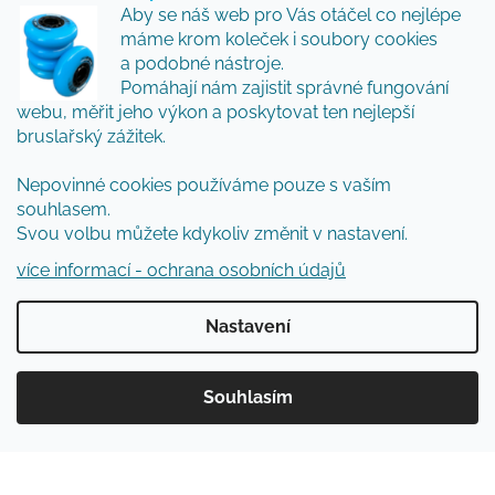
Vložte svůj e-mail a my vám budeme zasílat informace
Aby se náš web pro Vás otáčel co nejlépe
o nových produktech na našem e-shopu.
máme krom koleček i soubory cookies
Přidejte se k nám a my Vám budeme zasílat ty nejlepší
a podobné nástroje.
novinky a tipy.
Pomáhají nám zajistit správné fungování
webu, měřit jeho výkon a poskytovat ten nejlepší
E-mail
bruslařský zážitek.
Vložením e-mailu souhlasíte s
podmínkami
Nepovinné cookies používáme pouze s vaším
ochrany osobních údajů
souhlasem.
Svou volbu můžete kdykoliv změnit v nastavení.
PŘIHLÁSIT SE
více informací - ochrana osobních údajů
Nastavení
Vytvořil Shoptet
Souhlasím
Copyright 2026
Inlinespecial
. Všechna práva
vyhrazena.
Upravit nastavení cookies