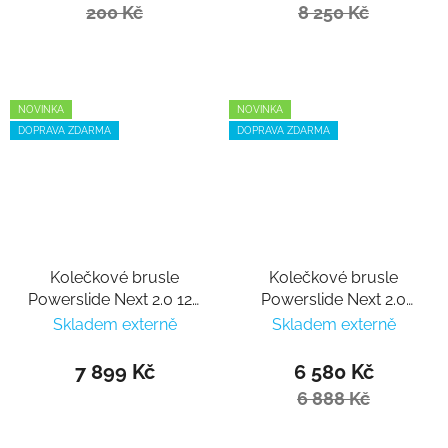
200 Kč
8 250 Kč
NOVINKA
NOVINKA
DOPRAVA ZDARMA
DOPRAVA ZDARMA
Kolečkové brusle
Kolečkové brusle
Powerslide Next 2.0 125
Powerslide Next 2.0
Deep Blue
100 Burgundy
Skladem externě
Skladem externě
7 899 Kč
6 580 Kč
6 888 Kč