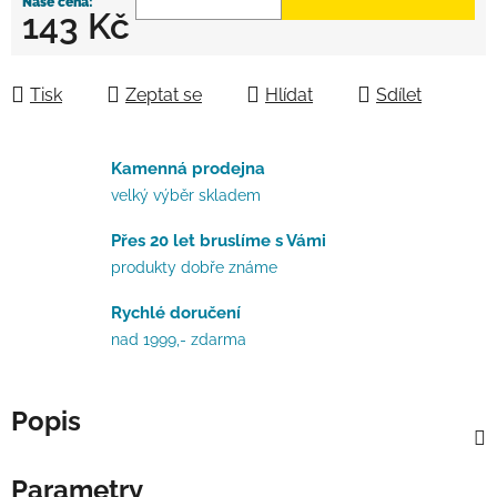
143 Kč
Měrná cena:
Tisk
Zeptat se
Hlídat
Sdílet
Kamenná prodejna
velký výběr skladem
Přes 20 let bruslíme s Vámi
produkty dobře známe
Rychlé doručení
nad 1999,- zdarma
Popis
Parametry