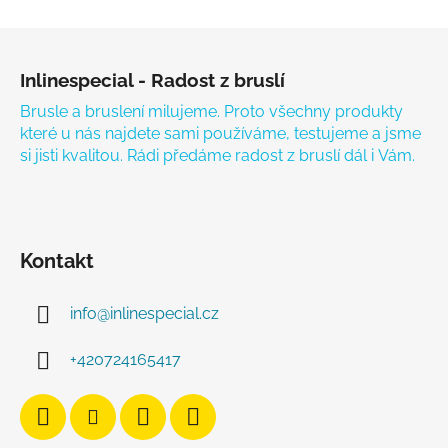
Zápatí
Inlinespecial - Radost z bruslí
Brusle a bruslení milujeme. Proto všechny produkty
které u nás najdete sami používáme, testujeme a jsme
si jisti kvalitou. Rádi předáme radost z bruslí dál i Vám.
Kontakt
info
@
inlinespecial.cz
+420724165417