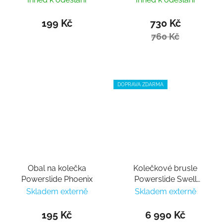
199 Kč
730 Kč
760 Kč
DOPRAVA ZDARMA
Obal na kolečka
Kolečkové brusle
Powerslide Phoenix
Powerslide Swell
Sheylyna 110
Skladem externě
Skladem externě
195 Kč
6 990 Kč