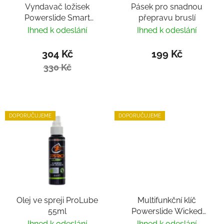
Vyndavač ložisek
Pásek pro snadnou
Powerslide Smart
přepravu bruslí
Bearing Remover by
Ihned k odeslání
Ihned k odeslání
Villy
304 Kč
199 Kč
330 Kč
DOPORUČUJEME
DOPORUČUJEME
Olej ve spreji ProLube
Multifunkční klíč
55ml
Powerslide Wicked
Hardcore Tool
Ihned k odeslání
Ihned k odeslání