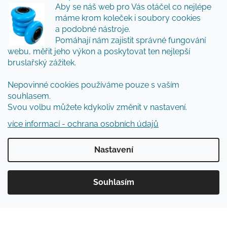
Vložte svůj e-mail a my vám budeme zasílat informace
Aby se náš web pro Vás otáčel co nejlépe
o nových produktech na našem e-shopu.
máme krom koleček i soubory cookies
Přidejte se k nám a my Vám budeme zasílat ty nejlepší
a podobné nástroje.
novinky a tipy.
Pomáhají nám zajistit správné fungování
webu, měřit jeho výkon a poskytovat ten nejlepší
E-mail
bruslařský zážitek.
Vložením e-mailu souhlasíte s
podmínkami
Nepovinné cookies používáme pouze s vaším
ochrany osobních údajů
souhlasem.
Svou volbu můžete kdykoliv změnit v nastavení.
PŘIHLÁSIT SE
více informací - ochrana osobních údajů
Nastavení
Vytvořil Shoptet
Souhlasím
Copyright 2026
Inlinespecial
. Všechna práva
vyhrazena.
Upravit nastavení cookies