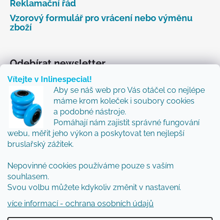
Reklamační řád
Vzorový formulář pro vrácení nebo výměnu
zboží
Odebírat newsletter
Vítejte v Inlinespecial!
Vložte svůj e-mail a my vám budeme zasílat informace
Aby se náš web pro Vás otáčel co nejlépe
o nových produktech na našem e-shopu.
máme krom koleček i soubory cookies
Přidejte se k nám a my Vám budeme zasílat ty nejlepší
a podobné nástroje.
novinky a tipy.
Pomáhají nám zajistit správné fungování
webu, měřit jeho výkon a poskytovat ten nejlepší
E-mail
bruslařský zážitek.
Nepovinné cookies používáme pouze s vaším
Vložením e-mailu souhlasíte s
podmínkami
souhlasem.
ochrany osobních údajů
Svou volbu můžete kdykoliv změnit v nastavení.
PŘIHLÁSIT SE
více informací - ochrana osobních údajů