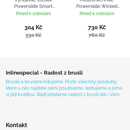
Powerslide Smart
Powerslide Wicked
Bearing Remover by
Hardcore Tool
Ihned k odeslání
Ihned k odeslání
Villy
304 Kč
730 Kč
330 Kč
760 Kč
Zápatí
Inlinespecial - Radost z bruslí
Brusle a bruslení milujeme. Proto všechny produkty
které u nás najdete sami používáme, testujeme a jsme
si jisti kvalitou. Rádi předáme radost z bruslí dál i Vám.
Kontakt