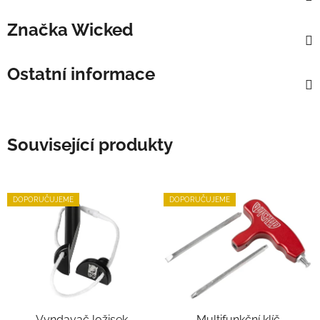
Značka
Wicked
Ostatní informace
Související produkty
DOPORUČUJEME
DOPORUČUJEME
Vyndavač ložisek
Multifunkční klíč