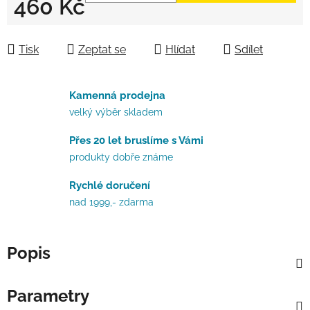
460 Kč
Měrná cena:
Tisk
Zeptat se
Hlídat
Sdílet
Kamenná prodejna
velký výběr skladem
Přes 20 let bruslíme s Vámi
produkty dobře známe
Rychlé doručení
nad 1999,- zdarma
Popis
Parametry