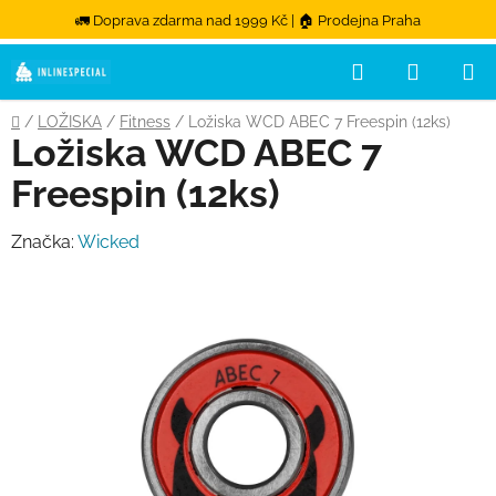
🚛 Doprava zdarma nad 1999 Kč | 🏠 Prodejna Praha
Hledat
NÁKUPN
Přejít na obsah
Domů
/
LOŽISKA
/
Fitness
/
Ložiska WCD ABEC 7 Freespin (12ks)
Ložiska WCD ABEC 7
Freespin (12ks)
Značka:
Wicked