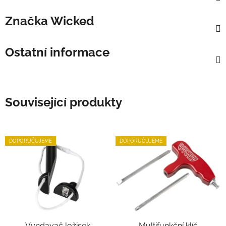
Značka
Wicked
Ostatní informace
Související produkty
DOPORUČUJEME
DOPORUČUJEME
Vyndavač ložisek
Multifunkční klíč