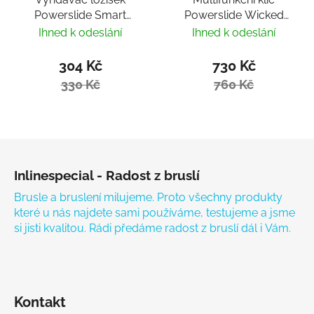
Powerslide Smart
Powerslide Wicked
Bearing Remover by
Hardcore Tool
Ihned k odeslání
Ihned k odeslání
Villy
304 Kč
730 Kč
330 Kč
760 Kč
Zápatí
Inlinespecial - Radost z bruslí
Brusle a bruslení milujeme. Proto všechny produkty
které u nás najdete sami používáme, testujeme a jsme
si jisti kvalitou. Rádi předáme radost z bruslí dál i Vám.
Kontakt