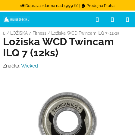
🚛 Doprava zdarma nad 1999 Kč | 🏠 Prodejna Praha
Hledat
NÁKUPN
Přejít na obsah
Domů
/
LOŽISKA
/
Fitness
/
Ložiska WCD Twincam ILQ 7 (12ks)
Ložiska WCD Twincam
ILQ 7 (12ks)
Značka:
Wicked