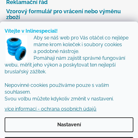
Reklamační řád
Vzorový formulář pro vrácení nebo výměnu
zboží
Vítejte v Inlinespecial!
Aby se náš web pro Vás otáčel co nejlépe
Odebírat newsletter
máme krom koleček i soubory cookies
a podobné nástroje.
Přidejte se k nám a my Vám budeme zasílat ty nejlepší
Pomáhají nám zajistit správné fungování
novinky a tipy.
webu, měřit jeho výkon a poskytovat ten nejlepší
bruslařský zážitek.
Nepovinné cookies používáme pouze s vaším
Vložením e-mailu souhlasíte s
podmínkami
souhlasem.
ochrany osobních údajů
Svou volbu můžete kdykoliv změnit v nastavení.
PŘIHLÁSIT SE
více informací - ochrana osobních údajů
Nastavení