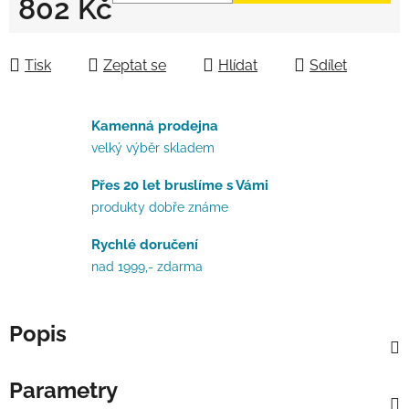
802 Kč
Měrná cena:
Tisk
Zeptat se
Hlídat
Sdílet
Kamenná prodejna
velký výběr skladem
Přes 20 let bruslíme s Vámi
produkty dobře známe
Rychlé doručení
nad 1999,- zdarma
Popis
Parametry