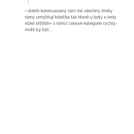
|
Hodnocení produktu je 4 z 5 hvězdiček.
+ dobře konstruovaný rám (ne všechny trinity
rámy umožňují kolečka tak těsně u boty a tedy
nízké těžiště)+ v rámci cenové kategorie rychlý-
mohl by být...