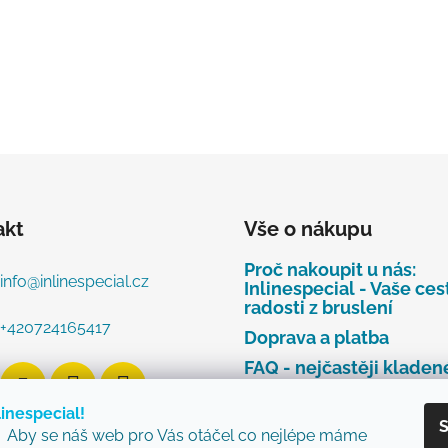
akt
Vše o nákupu
Proč nakoupit u nás:
info
@
inlinespecial.cz
Inlinespecial - Vaše ces
radosti z bruslení
+420724165417
Doprava a platba
FAQ - nejčastěji kladen
dotazy
linespecial!
Najdete u nás tyto zna
S
Aby se náš web pro Vás otáčel co nejlépe máme
Zásady ochrany osobní