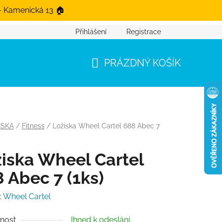
- Kamenická 13 🏠
Přihlášení
Registrace
PRÁZDNÝ KOŠÍK
NÁKUPNÍ KOŠÍK
ISKA
/
Fitness
/
Ložiska Wheel Cartel 688 Abec 7
iska Wheel Cartel
 Abec 7 (1ks)
:
Wheel Cartel
nost
Ihned k odeslání