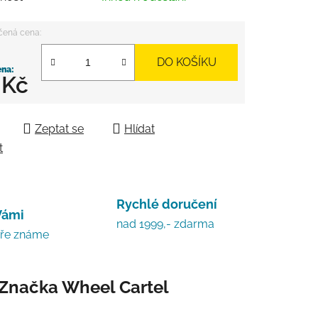
DO KOŠÍKU
 Kč
 cena:
Zeptat se
Hlídat
t
Rychlé doručení
Vámi
nad 1999,- zdarma
bře známe
Značka
Wheel Cartel