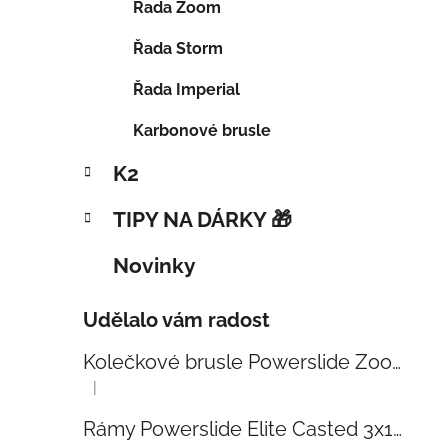
Řada Zoom
Řada Storm
Řada Imperial
Karbonové brusle
K2
TIPY NA DÁRKY 🎁
Novinky
Udělalo vám radost
Kolečkové brusle Powerslide Zoom Baby Blue 80
|
Hodnocení produktu je 5 z 5 hvězdiček.
Rámy Powerslide Elite Casted 3x110 Trinity 270mm