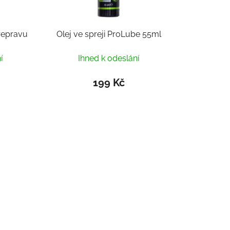
řepravu
Olej ve spreji ProLube 55ml
í
Ihned k odeslání
199 Kč