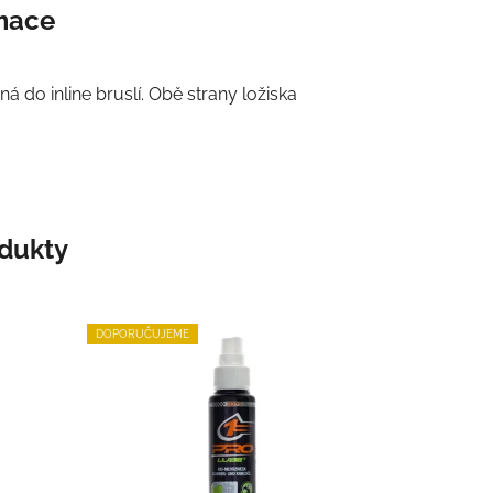
rmace
á do inline bruslí. Obě strany ložiska
odukty
DOPORUČUJEME