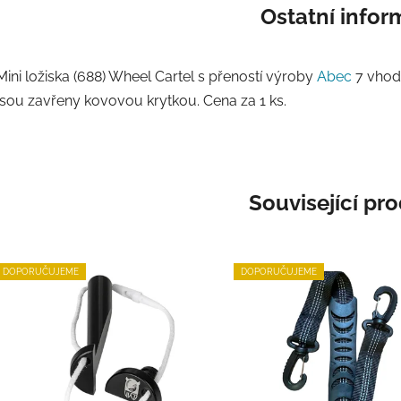
Ostatní info
Mini ložiska (688) Wheel Cartel s přeností výroby
Abec
7 vhodn
jsou zavřeny kovovou krytkou. Cena za 1 ks.
Související pr
DOPORUČUJEME
DOPORUČUJEME