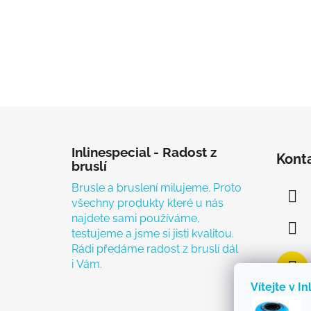
Zápatí
Inlinespecial - Radost z
Kont
bruslí
Brusle a bruslení milujeme. Proto
všechny produkty které u nás
najdete sami používáme,
testujeme a jsme si jisti kvalitou.
Rádi předáme radost z bruslí dál
i Vám.
Vítejte v In