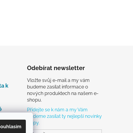
Odebírat newsletter
Vložte svůj e-mail a my vám
ta k
budeme zasílat informace o
nových produktech na našem e-
shopu.
é
Přidejte se k nám a my Vám
budeme zasílat ty nejlepší novinky
a tipy.
čky
ouhlasím
ch