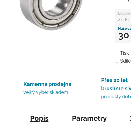
40 Kč
30
Měrná
Tisk
Sdíle
Přes 20 let
Kamenná prodejna
bruslíme s 
velký výběr skladem
produkty do
Popis
Parametry