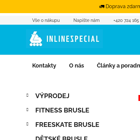
🚛 Doprava zdarm
Vše o nákupu
Napište nám
+420 724 165
Přejít na obsah
Kontakty
O nás
Články a porad
Postranní panel
Kategorie
Přeskočit kategorie
VÝPRODEJ
FITNESS BRUSLE
FREESKATE BRUSLE
DĚTSKÉ BRUSLE