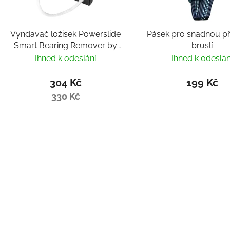
Vyndavač ložisek Powerslide
Pásek pro snadnou p
Smart Bearing Remover by
bruslí
Villy
Ihned k odeslání
Ihned k odeslán
304 Kč
199 Kč
330 Kč