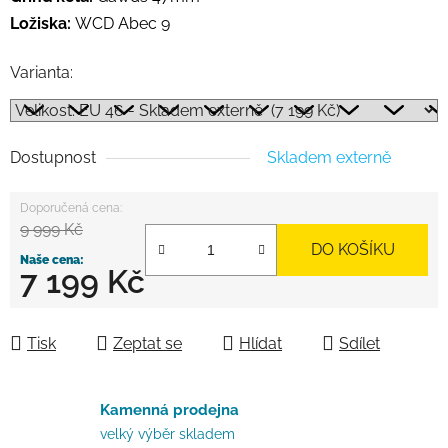
Ložiska:
WCD Abec 9
Varianta:
Dostupnost
Skladem externě
9 999 Kč
DO KOŠÍKU
7 199 Kč
Měrná cena:
Tisk
Zeptat se
Hlídat
Sdílet
Kamenná prodejna
velký výběr skladem