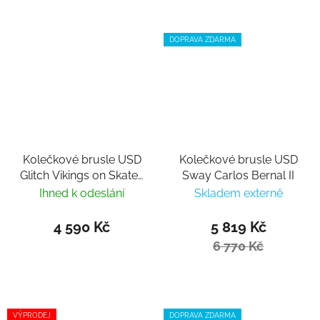
DOPRAVA ZDARMA
Kolečkové brusle USD
Kolečkové brusle USD
Glitch Vikings on Skates
Sway Carlos Bernal II
nastavitelné
Ihned k odeslání
Skladem externě
4 590 Kč
5 819 Kč
6 770 Kč
VÝPRODEJ
DOPRAVA ZDARMA