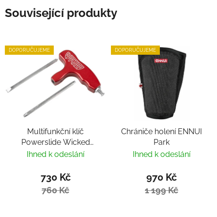
Související produkty
DOPORUČUJEME
DOPORUČUJEME
Multifunkční klíč
Chrániče holení ENNUI
Powerslide Wicked
Park
Hardcore Tool
Ihned k odeslání
Ihned k odeslání
730 Kč
970 Kč
760 Kč
1 199 Kč