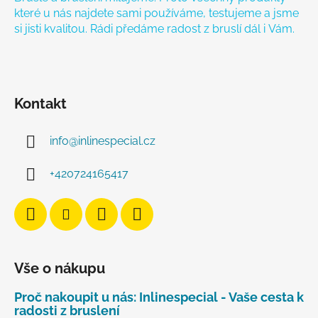
které u nás najdete sami používáme, testujeme a jsme
si jisti kvalitou. Rádi předáme radost z bruslí dál i Vám.
Kontakt
info
@
inlinespecial.cz
+420724165417
Vše o nákupu
Proč nakoupit u nás: Inlinespecial - Vaše cesta k
radosti z bruslení