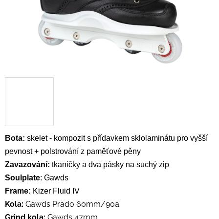
Bota:
skelet -
kompozit s přídavkem sklolaminátu pro vyšší
pevnost
+ polstrování z
p
aměťové pěny
Zavazování:
tkaničky a dva pásky na suchý zip
Soulplate
: Gawds
Frame:
Kizer Fluid IV
Kola:
Gawds Prado 60mm/90a
Grind kola:
Gawds 47mm