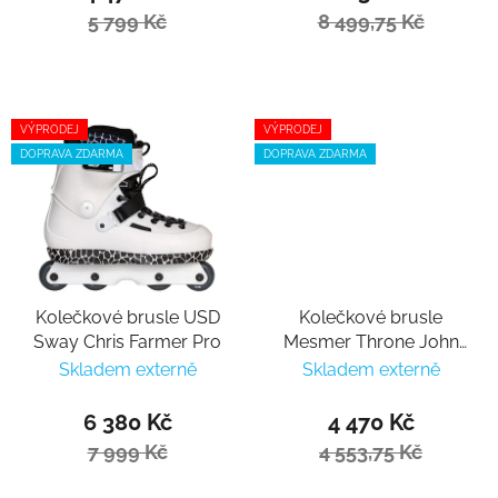
5 799 Kč
8 499,75 Kč
VÝPRODEJ
VÝPRODEJ
DOPRAVA ZDARMA
DOPRAVA ZDARMA
Kolečkové brusle USD
Kolečkové brusle
Sway Chris Farmer Pro
Mesmer Throne John
Bolino V1
Skladem externě
Skladem externě
6 380 Kč
4 470 Kč
7 999 Kč
4 553,75 Kč