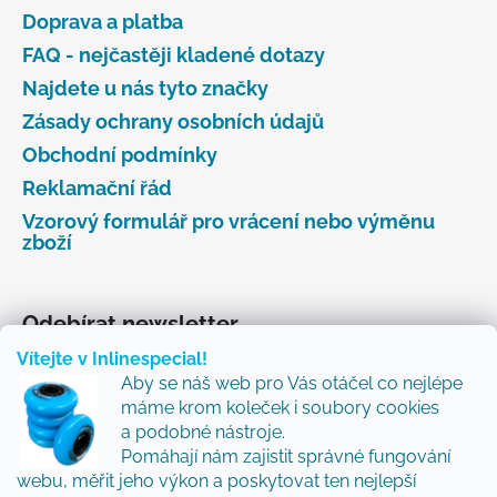
Doprava a platba
FAQ - nejčastěji kladené dotazy
Najdete u nás tyto značky
Zásady ochrany osobních údajů
Obchodní podmínky
Reklamační řád
Vzorový formulář pro vrácení nebo výměnu
zboží
Odebírat newsletter
Vítejte v Inlinespecial!
Vložte svůj e-mail a my vám budeme zasílat informace
Aby se náš web pro Vás otáčel co nejlépe
o nových produktech na našem e-shopu.
máme krom koleček i soubory cookies
Přidejte se k nám a my Vám budeme zasílat ty nejlepší
a podobné nástroje.
novinky a tipy.
Pomáhají nám zajistit správné fungování
webu, měřit jeho výkon a poskytovat ten nejlepší