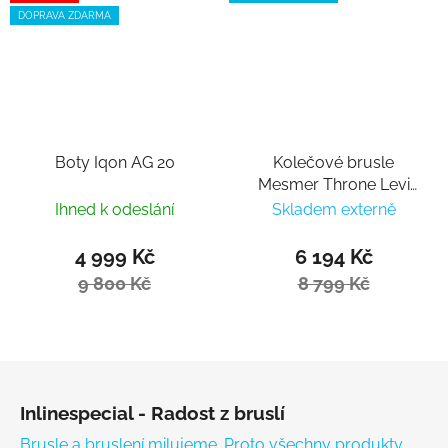
DOPRAVA ZDARMA
Boty Iqon AG 20
Kolečové brusle
Mesmer Throne Levi
van Rijn Pro
Ihned k odeslání
Skladem externě
4 999 Kč
6 194 Kč
9 800 Kč
8 799 Kč
Zápatí
Inlinespecial - Radost z bruslí
Brusle a bruslení milujeme. Proto všechny produkty