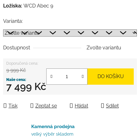
Ložiska:
WCD Abec 9
Varianta:
Dostupnost
Zvolte variantu
9 999 Kč
DO KOŠÍKU
7 499 Kč
Měrná cena:
Tisk
Zeptat se
Hlídat
Sdílet
Kamenná prodejna
velký výběr skladem