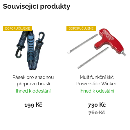
Související produkty
DOPORUČUJEME
DOPORUČUJEME
Pásek pro snadnou
Multifunkční klíč
přepravu bruslí
Powerslide Wicked
Hardcore Tool
Ihned k odeslání
Ihned k odeslání
199 Kč
730 Kč
760 Kč