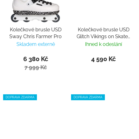
Kolečkové brusle USD
Kolečkové brusle USD
Sway Chris Farmer Pro
Glitch Vikings on Skates
nastavitelné
Skladem externě
Ihned k odeslání
6 380 Kč
4 590 Kč
7 999 Kč
DOPRAVA ZDARMA
DOPRAVA ZDARMA