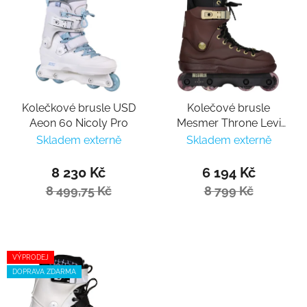
Kolečkové brusle USD
Kolečové brusle
Aeon 60 Nicoly Pro
Mesmer Throne Levi
van Rijn Pro
Skladem externě
Skladem externě
8 230 Kč
6 194 Kč
8 499,75 Kč
8 799 Kč
VÝPRODEJ
DOPRAVA ZDARMA