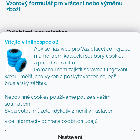
Vzorový formulář pro vrácení nebo výměnu
zboží
Odebírat newsletter
Vítejte v Inlinespecial!
Vložte svůj e-mail a my vám budeme zasílat informace
Aby se náš web pro Vás otáčel co nejlépe
o nových produktech na našem e-shopu.
máme krom koleček i soubory cookies
Přidejte se k nám a my Vám budeme zasílat ty nejlepší
a podobné nástroje.
novinky a tipy.
Pomáhají nám zajistit správné fungování
webu, měřit jeho výkon a poskytovat ten nejlepší
E-mail
bruslařský zážitek.
Nepovinné cookies používáme pouze s vaším
Vložením e-mailu souhlasíte s
podmínkami
souhlasem.
ochrany osobních údajů
Svou volbu můžete kdykoliv změnit v nastavení.
PŘIHLÁSIT SE
více informací - ochrana osobních údajů
Nastavení