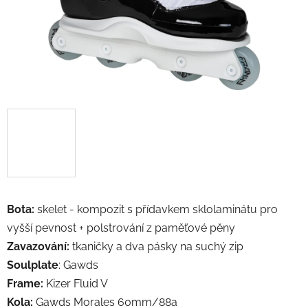
Bota:
skelet -
kompozit s přídavkem sklolaminátu pro
vyšší pevnost
+ polstrování z
p
aměťové pěny
Zavazování:
tkaničky a dva pásky na suchý zip
Soulplate
: Gawds
Frame:
Kizer Fluid V
Kola:
Gawds Morales 60mm/88a