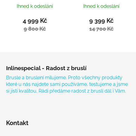
Ihned k odeslání
Ihned k odeslání
4 999 Kč
9 399 Kč
9 800 Kč
14 700 Kč
Zápatí
Inlinespecial - Radost z bruslí
Brusle a bruslení milujeme. Proto všechny produkty
které u nás najdete sami používáme, testujeme a jsme
si jisti kvalitou. Rádi předáme radost z bruslí dál i Vám.
Kontakt