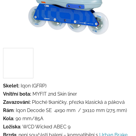
Skelet:
Iqon (GFRP)
Vnitřní bota:
MYFIT 2nd Skin liner
Zavazování:
Ploché tkaničky, přezka klasická a páková
Rám
: Iqon Decode SE
4x90 mm / 3x110 mm (275 mm)
Kola
:
90 mm/85A
Ložiska
:
WCD Wicked ABEC 9
Brzda
: není součástí balení – kompatibilní s
Urban Brake