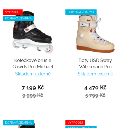
VÝPRODEJ
DOPRAVA ZDARMA
DOPRAVA ZDARMA
Kolečkové brusle
Boty USD Sway
Gawds Pro Michael
Witzemann Pro
Prado II
Skladem externě
Skladem externě
7 199 Kč
4 470 Kč
9 999 Kč
5 799 Kč
DOPRAVA ZDARMA
VÝPRODEJ