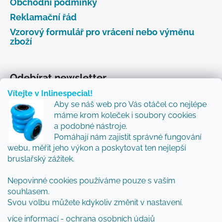
Obchodní podmínky
Reklamační řád
Vzorový formulář pro vrácení nebo výměnu
zboží
Odebírat newsletter
Vítejte v Inlinespecial!
Vložte svůj e-mail a my vám budeme zasílat informace
Aby se náš web pro Vás otáčel co nejlépe
o nových produktech na našem e-shopu.
máme krom koleček i soubory cookies
Přidejte se k nám a my Vám budeme zasílat ty nejlepší
a podobné nástroje.
novinky a tipy.
Pomáhají nám zajistit správné fungování
webu, měřit jeho výkon a poskytovat ten nejlepší
E-mail
bruslařský zážitek.
Nepovinné cookies používáme pouze s vaším
Vložením e-mailu souhlasíte s
podmínkami
souhlasem.
ochrany osobních údajů
Svou volbu můžete kdykoliv změnit v nastavení.
PŘIHLÁSIT SE
více informací - ochrana osobních údajů