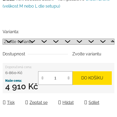
(velikost M nebo L dle setupu)
Varianta:
Dostupnost
Zvolte variantu
6 860 Kč
DO KOŠÍKU
4 910 Kč
Měrná cena:
Tisk
Zeptat se
Hlídat
Sdílet