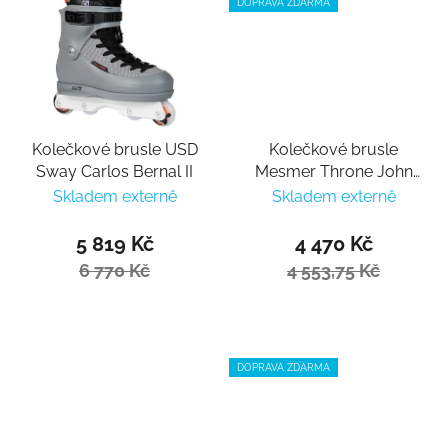
DOPRAVA ZDARMA
Kolečkové brusle USD
Kolečkové brusle
Sway Carlos Bernal II
Mesmer Throne John
Bolino V1
Skladem externě
Skladem externě
5 819 Kč
4 470 Kč
6 770 Kč
4 553,75 Kč
DOPRAVA ZDARMA