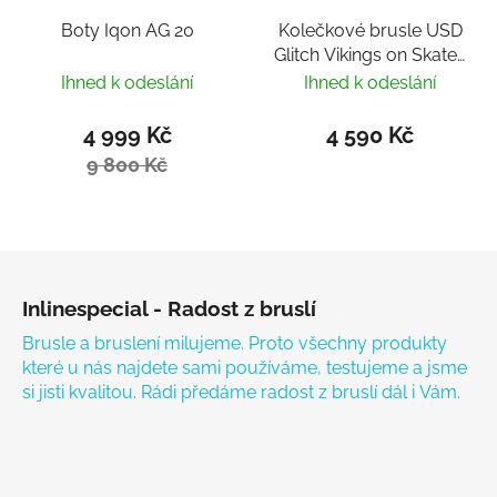
Boty Iqon AG 20
Kolečkové brusle USD
Glitch Vikings on Skates
nastavitelné
Ihned k odeslání
Ihned k odeslání
4 999 Kč
4 590 Kč
9 800 Kč
Zápatí
Inlinespecial - Radost z bruslí
Brusle a bruslení milujeme. Proto všechny produkty
které u nás najdete sami používáme, testujeme a jsme
si jisti kvalitou. Rádi předáme radost z bruslí dál i Vám.