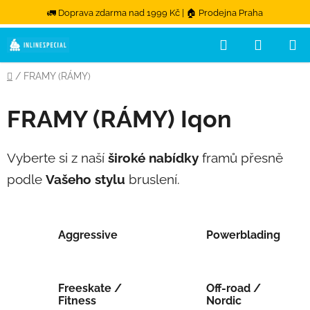
🚛 Doprava zdarma nad 1999 Kč | 🏠 Prodejna Praha
Hledat
NÁKUPN
Přejít na obsah
Domů
/
FRAMY (RÁMY)
FRAMY (RÁMY) Iqon
Vyberte si z naší
široké nabídky
framů přesně
podle
Vašeho stylu
bruslení.
Aggressive
Powerblading
Freeskate /
Off-road /
Fitness
Nordic