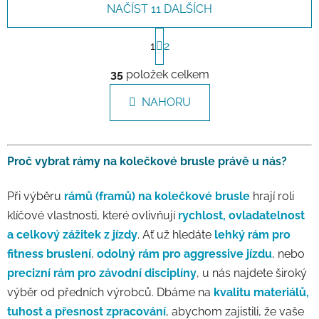
NAČÍST 11 DALŠÍCH
Stránkování
1
2
Ovládací prvky výpisu
35
položek celkem
NAHORU
Proč vybrat rámy na kolečkové brusle právě u nás?
Při výběru
rámů (framů) na kolečkové brusle
hrají roli
klíčové vlastnosti, které ovlivňují
rychlost, ovladatelnost
a celkový zážitek z jízdy
. Ať už hledáte
lehký rám pro
fitness bruslení
,
odolný rám pro aggressive jízdu
, nebo
precizní rám pro závodní disciplíny
, u nás najdete široký
výběr od předních výrobců. Dbáme na
kvalitu materiálů,
tuhost a přesnost zpracování
, abychom zajistili, že vaše