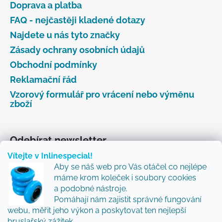
Doprava a platba
FAQ - nejčastěji kladené dotazy
Najdete u nás tyto značky
Zásady ochrany osobních údajů
Obchodní podmínky
Reklamační řád
Vzorový formulář pro vrácení nebo výměnu
zboží
Odebírat newsletter
Vítejte v Inlinespecial!
Vložte svůj e-mail a my vám budeme zasílat informace
Aby se náš web pro Vás otáčel co nejlépe
o nových produktech na našem e-shopu.
máme krom koleček i soubory cookies
Přidejte se k nám a my Vám budeme zasílat ty nejlepší
a podobné nástroje.
novinky a tipy.
Pomáhají nám zajistit správné fungování
webu, měřit jeho výkon a poskytovat ten nejlepší
E-mail
bruslařský zážitek.