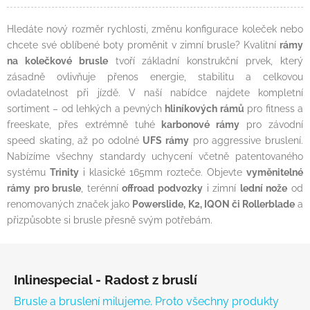
Hledáte nový rozměr rychlosti, změnu konfigurace koleček nebo
chcete své oblíbené boty proměnit v zimní brusle? Kvalitní
rámy
na kolečkové brusle
tvoří základní konstrukční prvek, který
zásadně ovlivňuje přenos energie, stabilitu a celkovou
ovladatelnost při jízdě. V naší nabídce najdete kompletní
sortiment – od lehkých a pevných
hliníkových rámů
pro fitness a
freeskate, přes extrémně tuhé
karbonové rámy
pro závodní
speed skating, až po odolné
UFS rámy
pro aggressive bruslení.
Nabízíme všechny standardy uchycení včetně patentovaného
systému
Trinity
i klasické 165mm rozteče. Objevte
vyměnitelné
rámy pro brusle
, terénní
offroad podvozky
i zimní
lední nože
od
renomovaných značek jako
Powerslide, K2, IQON či Rollerblade
a
přizpůsobte si brusle přesně svým potřebám.
Zápatí
Inlinespecial - Radost z bruslí
Brusle a bruslení milujeme. Proto všechny produkty