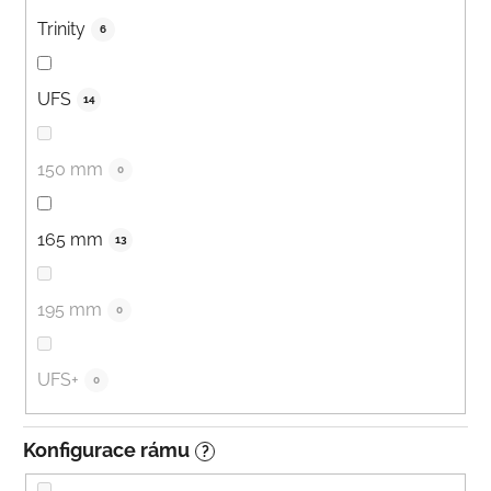
Trinity
6
UFS
14
150 mm
0
165 mm
13
195 mm
0
UFS+
0
Konfigurace rámu
?