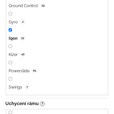
Ground Control
39
Gyro
2
Iqon
35
Kizer
46
Powerslide
84
Swings
7
Uchycení rámu
?