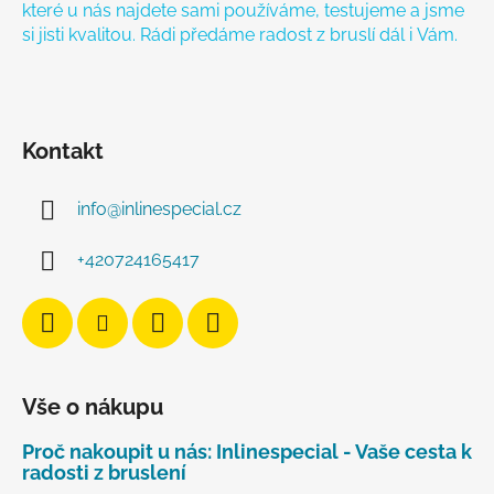
které u nás najdete sami používáme, testujeme a jsme
si jisti kvalitou. Rádi předáme radost z bruslí dál i Vám.
Kontakt
info
@
inlinespecial.cz
+420724165417
Vše o nákupu
Proč nakoupit u nás: Inlinespecial - Vaše cesta k
radosti z bruslení