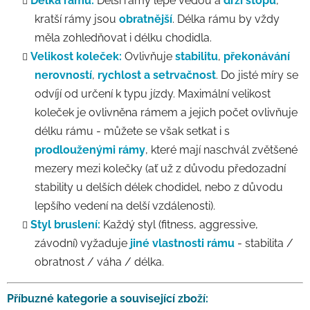
Délka rámu:
Delší rámy lépe vedou a
drží stopu
,
kratší rámy jsou
obratnější
. Délka rámu by vždy
měla zohledňovat i délku chodidla.
Velikost koleček:
Ovlivňuje
stabilitu
,
překonávání
nerovností
,
rychlost a setrvačnost
. Do jisté míry se
odvíjí od určení k typu jízdy. Maximální velikost
koleček je ovlivněna rámem a jejich počet ovlivňuje
délku rámu - můžete se však setkat i s
prodlouženými rámy
, které mají naschvál zvětšené
mezery mezi kolečky (ať už z důvodu předozadní
stability u delších délek chodidel, nebo z důvodu
lepšího vedení na delší vzdálenosti).
Styl bruslení:
Každý styl (fitness, aggressive,
závodní) vyžaduje
jiné vlastnosti rámu
- stabilita /
obratnost / váha / délka.
Příbuzné kategorie a související zboží: