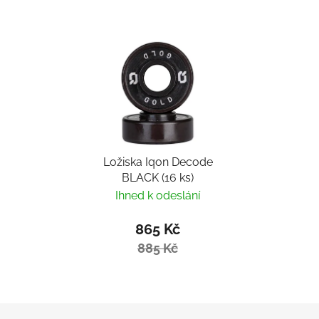
Ložiska Iqon Decode
BLACK (16 ks)
Ihned k odeslání
865 Kč
885 Kč
Zápatí