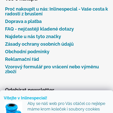
Proč nakoupit u nás: Inlinespecial - Vaše cesta k
radosti z bruslení
Doprava a platba
FAQ - nejčastěji kladené dotazy
Najdete u nás tyto značky
Zásady ochrany osobních údajů
Obchodní podmínky
Reklamační řád
Vzorový formulář pro vrácení nebo výměnu
zboží
Odebírat newsletter
Vítejte v Inlinespecial!
Vložte svůj e-mail a my vám budeme zasílat informace
Aby se náš web pro Vás otáčel co nejlépe
o nových produktech na našem e-shopu.
máme krom koleček i soubory cookies