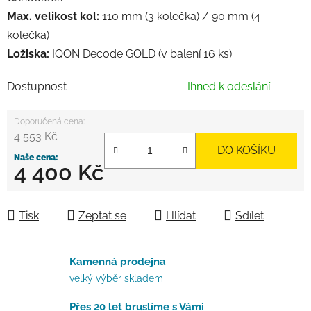
Max. velikost kol:
110 mm (3 kolečka) / 90 mm (4
kolečka)
Ložiska:
IQON Decode GOLD (v balení 16 ks)
Dostupnost
Ihned k odeslání
4 553 Kč
DO KOŠÍKU
4 400 Kč
Měrná cena:
Tisk
Zeptat se
Hlídat
Sdílet
Kamenná prodejna
velký výběr skladem
Přes 20 let bruslíme s Vámi