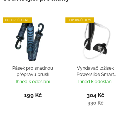
DOPORUČUJEME
DOPORUČUJEME
Pásek pro snadnou
Vyndavač ložisek
přepravu bruslí
Powerslide Smart
Bearing Remover by
Ihned k odeslání
Ihned k odeslání
Villy
199 Kč
304 Kč
330 Kč