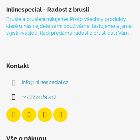
Inlinespecial - Radost z bruslí
Brusle a bruslení milujeme. Proto všechny produkty
které u nás najdete sami používáme, testujeme a jsme
si jisti kvalitou. Rádi předáme radost z bruslí dál i Vám.
Kontakt
info
@
inlinespecial.cz
+420724165417
Vše o nákupu