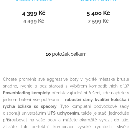
komplet
4 399 Kč
5 400 Kč
4 499 Kč
7 599 Kč
10
položek celkem
Ovládací prvky výpisu
Chcete proměnit své aggressive boty v rychlé městské brusle
snadno, rychle a bez starostí s výběrem kompatibilních dílů?
Powerblading komplety
představují ideální řešení, kde najdete v
jednom balení vše potřebné –
robustní rámy, kvalitní kolečka i
rychlá ložiska se spacery
. Tyto kompletní podvozkové sady
disponují univerzálním
UFS uchycením
, takže je stačí jednoduše
přišroubovat na vaše boty a můžete okamžitě vyrazit do ulic.
Získáte tak perfektní kombinaci vysoké rychlosti, skvělé