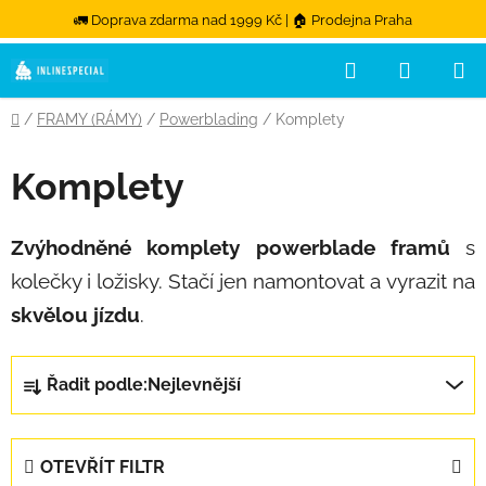
🚛 Doprava zdarma nad 1999 Kč | 🏠 Prodejna Praha
Hledat
NÁKUPN
Přejít na obsah
Domů
/
FRAMY (RÁMY)
/
Powerblading
/
Komplety
Komplety
Zvýhodněné
komplety powerblade framů
s
kolečky i ložisky. Stačí jen namontovat a vyrazit na
skvělou jízdu
.
Řazení produktů
Řadit podle:
Nejlevnější
OTEVŘÍT FILTR