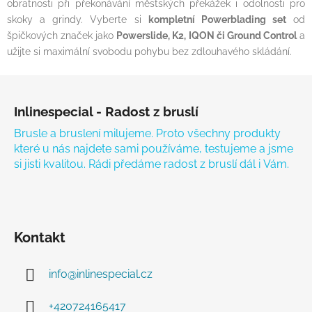
obratnosti při překonávání městských překážek i odolnosti pro
skoky a grindy. Vyberte si
kompletní Powerblading set
od
špičkových značek jako
Powerslide, K2, IQON či Ground Control
a
užijte si maximální svobodu pohybu bez zdlouhavého skládání.
Zápatí
Inlinespecial - Radost z bruslí
Brusle a bruslení milujeme. Proto všechny produkty
které u nás najdete sami používáme, testujeme a jsme
si jisti kvalitou. Rádi předáme radost z bruslí dál i Vám.
Kontakt
info
@
inlinespecial.cz
+420724165417