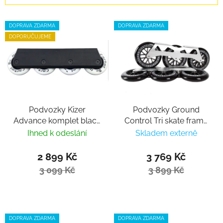
Výpis produktů
DOPRAVA ZDARMA
DOPRAVA ZDARMA
DOPORUČUJEME
Podvozky Kizer
Podvozky Ground
Advance komplet black
Control Tri skate frame
(4x80)
3x125mm - silver
Ihned k odeslání
Skladem externě
komplet
2 899 Kč
3 769 Kč
3 099 Kč
3 899 Kč
DOPRAVA ZDARMA
DOPRAVA ZDARMA