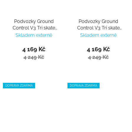
Podvozky Ground
Podvozky Ground
Control V3 Tri skate
Control V3 Tri skate
frame 3x110mm -
frame 3x110mm - pink
Skladem externě
Skladem externě
lightblue komplet
komplet
4 169 Kč
4 169 Kč
4 249 Kč
4 249 Kč
DOPRAVA ZDARMA
DOPRAVA ZDARMA