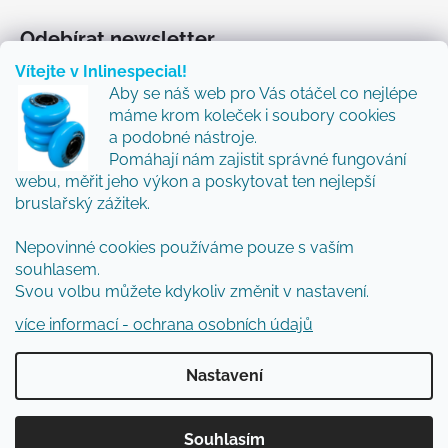
Odebírat newsletter
Vítejte v Inlinespecial!
Vložte svůj e-mail a my vám budeme zasílat informace
Aby se náš web pro Vás otáčel co nejlépe
o nových produktech na našem e-shopu.
máme krom koleček i soubory cookies
Přidejte se k nám a my Vám budeme zasílat ty nejlepší
a podobné nástroje.
novinky a tipy.
Pomáhají nám zajistit správné fungování
webu, měřit jeho výkon a poskytovat ten nejlepší
E-mail
bruslařský zážitek.
Nepovinné cookies používáme pouze s vaším
Vložením e-mailu souhlasíte s
podmínkami
souhlasem.
ochrany osobních údajů
Svou volbu můžete kdykoliv změnit v nastavení.
PŘIHLÁSIT SE
více informací - ochrana osobních údajů
Nastavení
Vytvořil Shoptet
Souhlasím
Copyright 2026
Inlinespecial
. Všechna práva