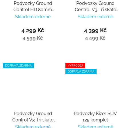
Podvozky Ground
Podvozky Ground
Control HD 80mm
Control V3 Tri skate
Psych black komplet
frame 3x125mm - blue
Skladem externě
Skladem externě
komplet
4 299 Kč
4 399 Kč
4 599 Kč
4 499 Kč
DOPRAVA ZDARMA
VÝPRODEJ
DOPRAVA ZDARMA
Podvozky Ground
Podvozky Kizer SUV
Control V3 Tri skate
125 komplet
frame 3x125mm - red
Skladem externě
Skladem externě