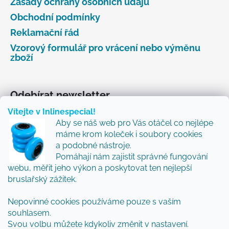
Zásady ochrany osobních údajů
Obchodní podmínky
Reklamační řád
Vzorový formulář pro vrácení nebo výměnu
zboží
Odebírat newsletter
Vítejte v Inlinespecial!
Vložte svůj e-mail a my vám budeme zasílat informace
Aby se náš web pro Vás otáčel co nejlépe
o nových produktech na našem e-shopu.
máme krom koleček i soubory cookies
Přidejte se k nám a my Vám budeme zasílat ty nejlepší
a podobné nástroje.
novinky a tipy.
Pomáhají nám zajistit správné fungování
webu, měřit jeho výkon a poskytovat ten nejlepší
E-mail
bruslařský zážitek.
Vložením e-mailu souhlasíte s
podmínkami
Nepovinné cookies používáme pouze s vaším
ochrany osobních údajů
souhlasem.
Svou volbu můžete kdykoliv změnit v nastavení.