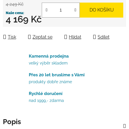
4 249 Kč
DO KOŠÍKU
4 169 Kč
Měrná cena:
Tisk
Zeptat se
Hlídat
Sdílet
Kamenná prodejna
velký výběr skladem
Přes 20 let bruslíme s Vámi
produkty dobře známe
Rychlé doručení
nad 1999,- zdarma
Popis