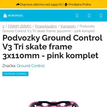
🚛 Doprava zdarma nad 1999 Kč | 🏠 Prodejna Praha
Hledat
NÁKUPN
Přejít na obsah
Domů
/
FRAMY (RÁMY)
/
Powerblading
/
Komplety
/
Podvozky
Ground Control V3 Tri skate frame 3x110mm - pink komplet
Podvozky Ground Control
V3 Tri skate frame
3x110mm - pink komplet
Značka:
Ground Control
DOPRAVA ZDARMA