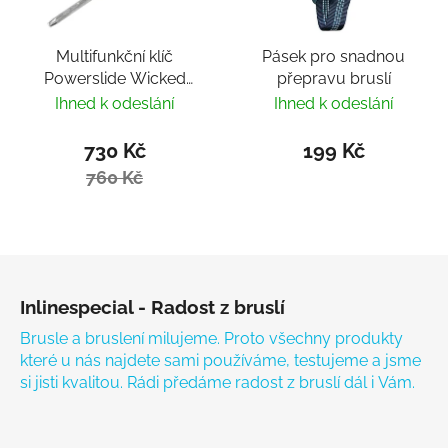
Multifunkční klíč
Pásek pro snadnou
Powerslide Wicked
přepravu bruslí
Hardcore Tool
Ihned k odeslání
Ihned k odeslání
730 Kč
199 Kč
760 Kč
Zápatí
Inlinespecial - Radost z bruslí
Brusle a bruslení milujeme. Proto všechny produkty
které u nás najdete sami používáme, testujeme a jsme
si jisti kvalitou. Rádi předáme radost z bruslí dál i Vám.