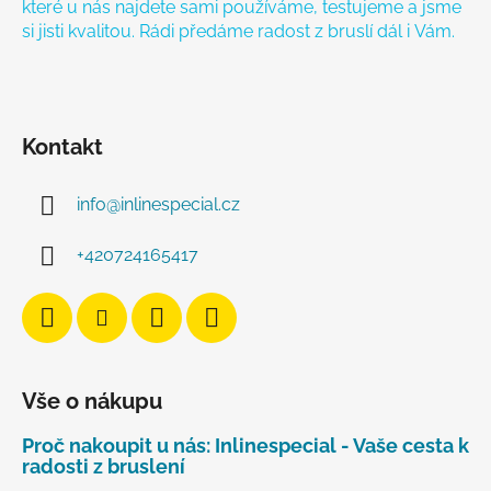
které u nás najdete sami používáme, testujeme a jsme
si jisti kvalitou. Rádi předáme radost z bruslí dál i Vám.
Kontakt
info
@
inlinespecial.cz
+420724165417
Vše o nákupu
Proč nakoupit u nás: Inlinespecial - Vaše cesta k
radosti z bruslení