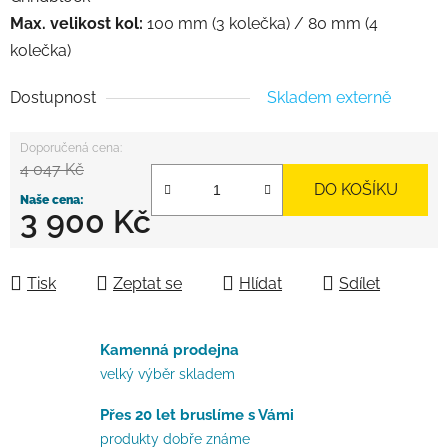
Max. velikost kol:
100 mm (3 kolečka) / 80 mm (4
kolečka)
Dostupnost
Skladem externě
4 047 Kč
DO KOŠÍKU
3 900 Kč
Měrná cena:
Tisk
Zeptat se
Hlídat
Sdílet
Kamenná prodejna
velký výběr skladem
Přes 20 let bruslíme s Vámi
produkty dobře známe