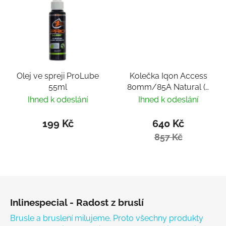
Olej ve spreji ProLube
Kolečka Iqon Access
55ml
80mm/85A Natural (4
ks)
Ihned k odeslání
Ihned k odeslání
199 Kč
640 Kč
857 Kč
Zápatí
Inlinespecial - Radost z bruslí
Brusle a bruslení milujeme. Proto všechny produkty