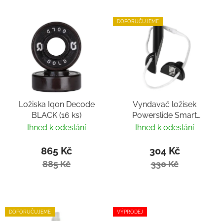
DOPORUČUJEME
Ložiska Iqon Decode
Vyndavač ložisek
BLACK (16 ks)
Powerslide Smart
Bearing Remover by
Ihned k odeslání
Ihned k odeslání
Villy
865 Kč
304 Kč
885 Kč
330 Kč
DOPORUČUJEME
VÝPRODEJ