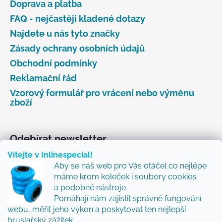
Doprava a platba
FAQ - nejčastěji kladené dotazy
Najdete u nás tyto značky
Zásady ochrany osobních údajů
Obchodní podmínky
Reklamační řád
Vzorový formulář pro vrácení nebo výměnu
zboží
Odebírat newsletter
Vítejte v Inlinespecial!
Vložte svůj e-mail a my vám budeme zasílat informace
Aby se náš web pro Vás otáčel co nejlépe
o nových produktech na našem e-shopu.
máme krom koleček i soubory cookies
Přidejte se k nám a my Vám budeme zasílat ty nejlepší
a podobné nástroje.
novinky a tipy.
Pomáhají nám zajistit správné fungování
webu, měřit jeho výkon a poskytovat ten nejlepší
E-mail
bruslařský zážitek.