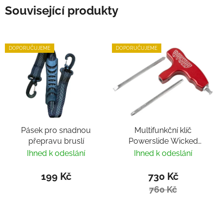
Související produkty
DOPORUČUJEME
DOPORUČUJEME
Pásek pro snadnou
Multifunkční klíč
přepravu bruslí
Powerslide Wicked
Hardcore Tool
Ihned k odeslání
Ihned k odeslání
199 Kč
730 Kč
760 Kč