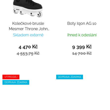
Kolečkové brusle
Boty Iqon AG 10
Mesmer Throne John
Bolino V1
Skladem externě
Ihned k odeslání
4 470 Kč
9 399 Kč
4 553,75 Kč
14 700 Kč
VÝPRODEJ
DOPRAVA ZDARMA
DOPRAVA ZDARMA