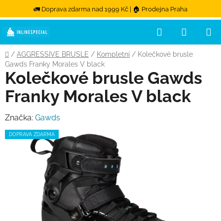
🚛 Doprava zdarma nad 1999 Kč | 🏠 Prodejna Praha
Hledat
NÁKUPN
Přejít na obsah
Domů
/
AGGRESSIVE BRUSLE
/
Kompletní
/
Kolečkové brusle
Gawds Franky Morales V black
Kolečkové brusle Gawds
Franky Morales V black
Značka:
Gawds
DOPRAVA ZDARMA