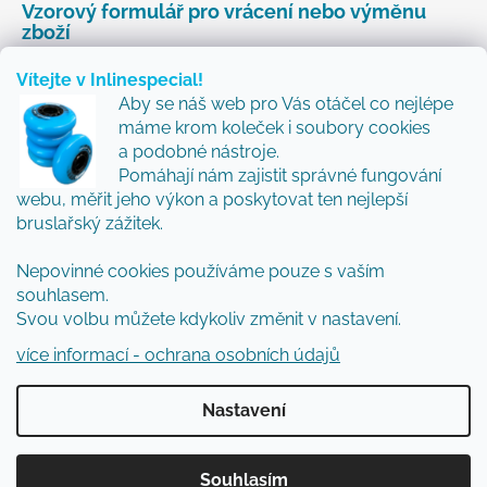
Vzorový formulář pro vrácení nebo výměnu
zboží
Vítejte v Inlinespecial!
Aby se náš web pro Vás otáčel co nejlépe
Odebírat newsletter
máme krom koleček i soubory cookies
a podobné nástroje.
Přidejte se k nám a my Vám budeme zasílat ty nejlepší
Pomáhají nám zajistit správné fungování
novinky a tipy.
webu, měřit jeho výkon a poskytovat ten nejlepší
bruslařský zážitek.
Nepovinné cookies používáme pouze s vaším
Vložením e-mailu souhlasíte s
podmínkami
souhlasem.
ochrany osobních údajů
Svou volbu můžete kdykoliv změnit v nastavení.
PŘIHLÁSIT SE
více informací - ochrana osobních údajů
Nastavení
Vytvořil Shoptet
Souhlasím
Copyright 2026
Inlinespecial
. Všechna práva