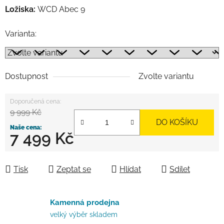
Ložiska:
WCD Abec 9
Varianta:
Dostupnost
Zvolte variantu
9 999 Kč
DO KOŠÍKU
7 499 Kč
Měrná cena:
Tisk
Zeptat se
Hlídat
Sdílet
Kamenná prodejna
velký výběr skladem