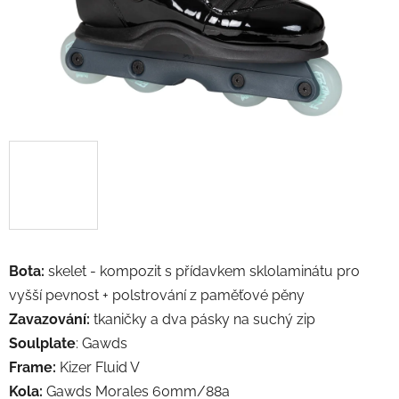
Bota:
skelet -
kompozit s přídavkem sklolaminátu pro
vyšší pevnost
+ polstrování z
p
aměťové pěny
Zavazování:
tkaničky a dva pásky na suchý zip
Soulplate
: Gawds
Frame:
Kizer Fluid V
Kola:
Gawds Morales 60mm/88a