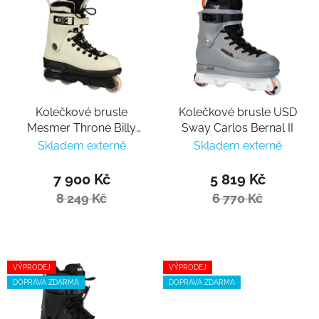
Kolečkové brusle
Kolečkové brusle USD
Mesmer Throne Billy
Sway Carlos Bernal II
O`Neill
Skladem externě
Skladem externě
7 900 Kč
5 819 Kč
8 249 Kč
6 770 Kč
VÝPRODEJ
VÝPRODEJ
DOPRAVA ZDARMA
DOPRAVA ZDARMA