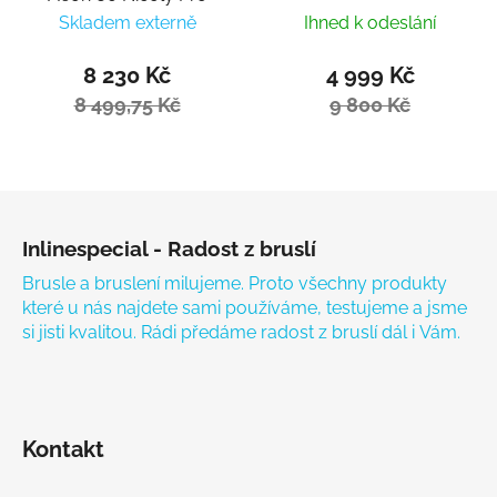
Skladem externě
Ihned k odeslání
8 230 Kč
4 999 Kč
8 499,75 Kč
9 800 Kč
Zápatí
Inlinespecial - Radost z bruslí
Brusle a bruslení milujeme. Proto všechny produkty
které u nás najdete sami používáme, testujeme a jsme
si jisti kvalitou. Rádi předáme radost z bruslí dál i Vám.
Kontakt