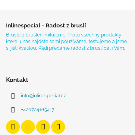
Zápatí
Inlinespecial - Radost z bruslí
Brusle a bruslení milujeme. Proto všechny produkty
které u nás najdete sami používáme, testujeme a jsme
si jisti kvalitou. Rádi předáme radost z bruslí dál i Vám.
Kontakt
info
@
inlinespecial.cz
+420724165417