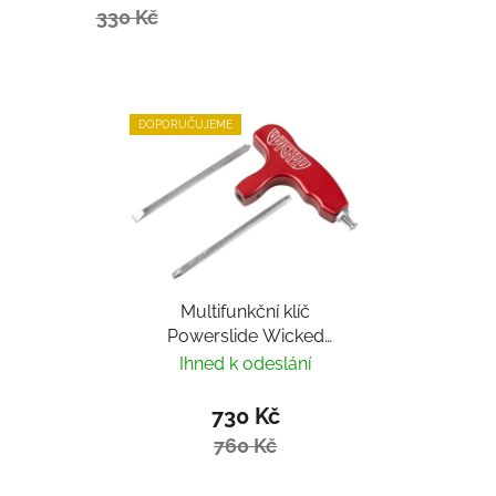
330 Kč
DOPORUČUJEME
Multifunkční klíč
Powerslide Wicked
Hardcore Tool
Ihned k odeslání
730 Kč
760 Kč