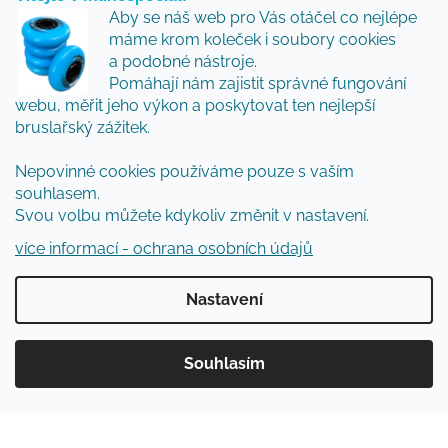
Vložte svůj e-mail a my vám budeme zasílat informace
Aby se náš web pro Vás otáčel co nejlépe
o nových produktech na našem e-shopu.
máme krom koleček i soubory cookies
Přidejte se k nám a my Vám budeme zasílat ty nejlepší
a podobné nástroje.
novinky a tipy.
Pomáhají nám zajistit správné fungování
webu, měřit jeho výkon a poskytovat ten nejlepší
E-mail
bruslařský zážitek.
Vložením e-mailu souhlasíte s
podmínkami
Nepovinné cookies používáme pouze s vaším
ochrany osobních údajů
souhlasem.
Svou volbu můžete kdykoliv změnit v nastavení.
PŘIHLÁSIT SE
více informací - ochrana osobních údajů
Nastavení
Vytvořil Shoptet
Souhlasím
Copyright 2026
Inlinespecial
. Všechna práva
vyhrazena.
Upravit nastavení cookies