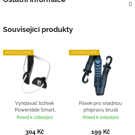
Související produkty
DOPORUČUJEME
DOPORUČUJEME
Vyndavač ložisek
Pásek pro snadnou
Powerslide Smart
přepravu bruslí
Bearing Remover by
Ihned k odeslání
Ihned k odeslání
Villy
304 Kč
199 Kč