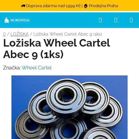
🚛 Doprava zdarma nad 1999 Kč | 🏠 Prodejna Praha
Hledat
NÁKUPN
Přejít na obsah
Domů
/
LOŽISKA
/
Ložiska Wheel Cartel Abec 9 (1ks)
Ložiska Wheel Cartel
Abec 9 (1ks)
Značka:
Wheel Cartel