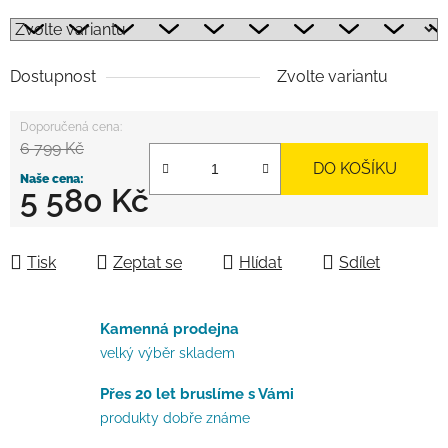
Dostupnost
Zvolte variantu
6 799 Kč
DO KOŠÍKU
5 580 Kč
Měrná cena:
Tisk
Zeptat se
Hlídat
Sdílet
Kamenná prodejna
velký výběr skladem
Přes 20 let bruslíme s Vámi
produkty dobře známe