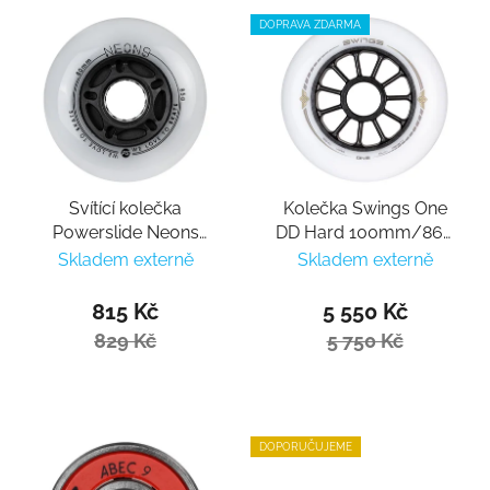
DOPRAVA ZDARMA
Svítící kolečka
Kolečka Swings One
Powerslide Neons
DD Hard 100mm/86A
80mm/85a (4ks)
(8ks)
Skladem externě
Skladem externě
815 Kč
5 550 Kč
829 Kč
5 750 Kč
DOPORUČUJEME