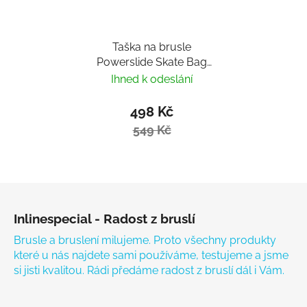
Taška na brusle
Powerslide Skate Bag
PS II Black
Ihned k odeslání
498 Kč
549 Kč
Zápatí
Inlinespecial - Radost z bruslí
Brusle a bruslení milujeme. Proto všechny produkty
které u nás najdete sami používáme, testujeme a jsme
si jisti kvalitou. Rádi předáme radost z bruslí dál i Vám.