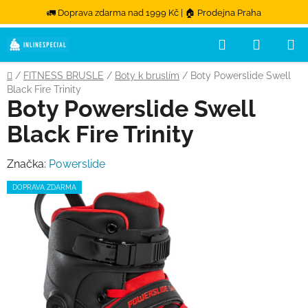
🚛 Doprava zdarma nad 1999 Kč | 🏠 Prodejna Praha
Hledat
NÁKUPN
Přejít na obsah
Domů
/
FITNESS BRUSLE
/
Boty k bruslím
/
Boty Powerslide Swell
Black Fire Trinity
Boty Powerslide Swell
Black Fire Trinity
Značka:
Powerslide
DOPRAVA ZDARMA