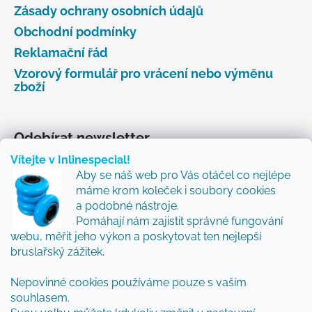
Zásady ochrany osobních údajů
Obchodní podmínky
Reklamační řád
Vzorový formulář pro vrácení nebo výměnu
zboží
Odebírat newsletter
Vítejte v Inlinespecial!
Vložte svůj e-mail a my vám budeme zasílat informace
Aby se náš web pro Vás otáčel co nejlépe
o nových produktech na našem e-shopu.
máme krom koleček i soubory cookies
Přidejte se k nám a my Vám budeme zasílat ty nejlepší
a podobné nástroje.
novinky a tipy.
Pomáhají nám zajistit správné fungování
webu, měřit jeho výkon a poskytovat ten nejlepší
E-mail
bruslařský zážitek.
Nepovinné cookies používáme pouze s vaším
Vložením e-mailu souhlasíte s
podmínkami
souhlasem.
ochrany osobních údajů