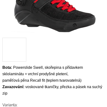
Bota:
Powerslide Swell, skořepina
s přídavkem
sklolaminátu +
vrchní prodyšné pletení,
p
aměťová pěna
Recall fit
(teplem tvarovatelná)
Zavazování:
voskované t
kaničky, přezka a pásek na suchý
zip
Varianta: