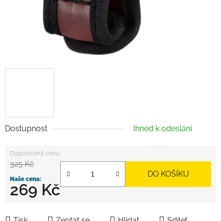
Dostupnost
Ihned k odeslání
325 Kč
DO KOŠÍKU
269 Kč
Měrná cena:
Tisk
Zeptat se
Hlídat
Sdílet