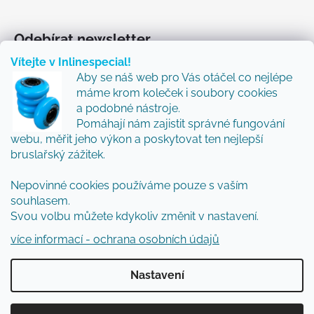
Odebírat newsletter
Vítejte v Inlinespecial!
Vložte svůj e-mail a my vám budeme zasílat informace
Aby se náš web pro Vás otáčel co nejlépe
o nových produktech na našem e-shopu.
máme krom koleček i soubory cookies
Přidejte se k nám a my Vám budeme zasílat ty nejlepší
a podobné nástroje.
novinky a tipy.
Pomáhají nám zajistit správné fungování
webu, měřit jeho výkon a poskytovat ten nejlepší
E-mail
bruslařský zážitek.
Nepovinné cookies používáme pouze s vaším
Vložením e-mailu souhlasíte s
podmínkami
souhlasem.
ochrany osobních údajů
Svou volbu můžete kdykoliv změnit v nastavení.
PŘIHLÁSIT SE
více informací - ochrana osobních údajů
Nastavení
Vytvořil Shoptet