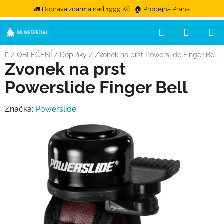
🚛 Doprava zdarma nad 1999 Kč | 🏠 Prodejna Praha
Hledat
NÁKUPN
Přejít na obsah
Domů
/
OBLEČENÍ
/
Doplňky
/
Zvonek na prst Powerslide Finger Bell
Zvonek na prst
Powerslide Finger Bell
Značka:
Powerslide