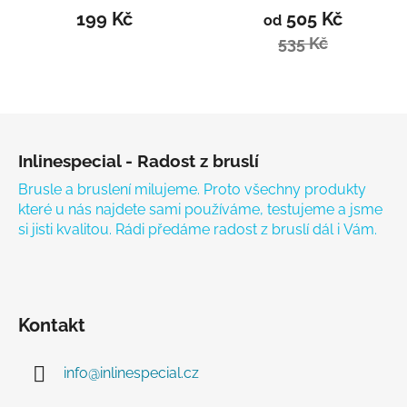
199 Kč
505 Kč
od
535 Kč
Zápatí
Inlinespecial - Radost z bruslí
Brusle a bruslení milujeme. Proto všechny produkty
které u nás najdete sami používáme, testujeme a jsme
si jisti kvalitou. Rádi předáme radost z bruslí dál i Vám.
Kontakt
info
@
inlinespecial.cz