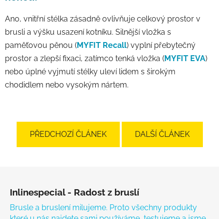
Ano, vnitřní stélka zásadně ovlivňuje celkový prostor v
brusli a výšku usazení kotníku. Silnější vložka s
paměťovou pěnou (
MYFIT Recall
) vyplní přebytečný
prostor a zlepší fixaci, zatímco tenká vložka (
MYFIT EVA
)
nebo úplné vyjmutí stélky uleví lidem s širokým
chodidlem nebo vysokým nártem.
PŘEDCHOZÍ ČLÁNEK
DALŠÍ ČLÁNEK
Zápatí
Inlinespecial - Radost z bruslí
Brusle a bruslení milujeme. Proto všechny produkty
které u nás najdete sami používáme, testujeme a jsme