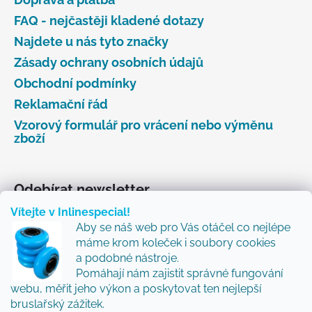
FAQ - nejčastěji kladené dotazy
Najdete u nás tyto značky
Zásady ochrany osobních údajů
Obchodní podmínky
Reklamační řád
Vzorový formulář pro vrácení nebo výměnu
zboží
Odebírat newsletter
Vítejte v Inlinespecial!
Vložte svůj e-mail a my vám budeme zasílat informace
Aby se náš web pro Vás otáčel co nejlépe
o nových produktech na našem e-shopu.
máme krom koleček i soubory cookies
Přidejte se k nám a my Vám budeme zasílat ty nejlepší
a podobné nástroje.
novinky a tipy.
Pomáhají nám zajistit správné fungování
webu, měřit jeho výkon a poskytovat ten nejlepší
E-mail
bruslařský zážitek.