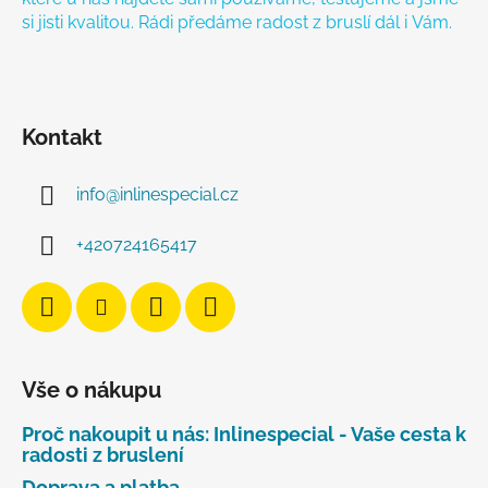
si jisti kvalitou. Rádi předáme radost z bruslí dál i Vám.
Kontakt
info
@
inlinespecial.cz
+420724165417
Vše o nákupu
Proč nakoupit u nás: Inlinespecial - Vaše cesta k
radosti z bruslení
Doprava a platba