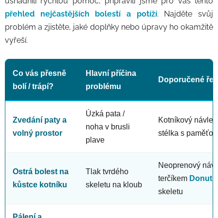
usnadnili rychlou pomoc, připravili jsme pro vás tento
přehled nejčastějších bolestí a potíží
. Najděte svůj
problém a zjistěte, jaké doplňky nebo úpravy ho okamžitě
vyřeší.
Co vás přesně
Hlavní příčina
Doporučené řeše
bolí / trápí?
problému
Úzká pata /
Zvedání paty a
Kotníkový návle
noha v brusli
volný prostor
stélka s paměťo
plave
Neoprenový návl
Ostrá bolest na
Tlak tvrdého
terčíkem
Donut
n
kůstce kotníku
skeletu na kloub
skeletu
Pálení a