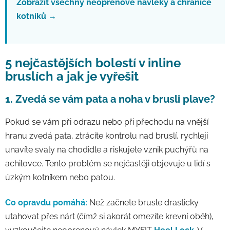
Zobrazit všechny neoprenové návleky a chrániče
kotníků →
5 nejčastějších bolestí v inline
bruslích a jak je vyřešit
1. Zvedá se vám pata a noha v brusli plave?
Pokud se vám při odrazu nebo při přechodu na vnější
hranu zvedá pata, ztrácíte kontrolu nad bruslí, rychleji
unavíte svaly na chodidle a riskujete vznik puchýřů na
achilovce. Tento problém se nejčastěji objevuje u lidí s
úzkým kotníkem nebo patou.
Co opravdu pomáhá:
Než začnete brusle drasticky
utahovat přes nárt (čímž si akorát omezíte krevní oběh),