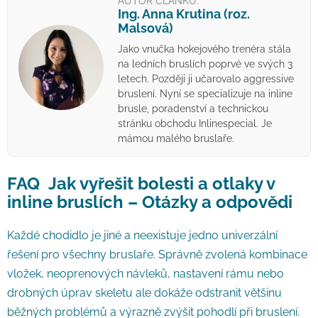
AUTOR ČLÁNKU:
Ing. Anna Krutina (roz.
Malsová)
Jako vnučka hokejového trenéra stála
na ledních bruslích poprvé ve svých 3
letech. Později ji učarovalo aggressive
bruslení. Nyní se specializuje na inline
brusle, poradenství a technickou
stránku obchodu Inlinespecial. Je
mámou malého bruslaře.
FAQ Jak vyřešit bolesti a otlaky v
inline bruslích – Otázky a odpovědi
Každé chodidlo je jiné a neexistuje jedno univerzální
řešení pro všechny bruslaře. Správně zvolená kombinace
vložek, neoprenových návleků, nastavení rámu nebo
drobných úprav skeletu ale dokáže odstranit většinu
běžných problémů a výrazně zvýšit pohodlí při bruslení.