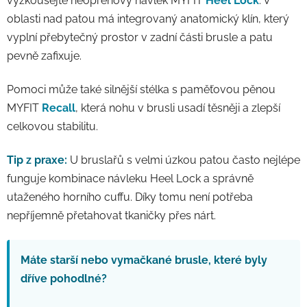
vyzkoušejte neoprenový návlek MYFIT
Heel Lock
. V
oblasti nad patou má integrovaný anatomický klín, který
vyplní přebytečný prostor v zadní části brusle a patu
pevně zafixuje.
Pomoci může také silnější stélka s paměťovou pěnou
MYFIT
Recall
, která nohu v brusli usadí těsněji a zlepší
celkovou stabilitu.
Tip z praxe:
U bruslařů s velmi úzkou patou často nejlépe
funguje kombinace návleku Heel Lock a správně
utaženého horního cuffu. Díky tomu není potřeba
nepříjemně přetahovat tkaničky přes nárt.
Máte starší nebo vymačkané brusle, které byly
dříve pohodlné?