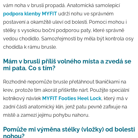
vám noha v brusli propadá. Anatomická samolepicí
podpora klenby MYFIT
udrží nohu ve správném
postavení a okamžitě uleví od bolesti. Pomoci mohou i
stélky s vysokou boční podporou paty, které správně
vedou chodidlo. Samozřejmostí by měla být kontrola osy
chodidla k rámu brusle.
Mám v brusli příliš volného místa a zvedá se
mi pata. Co s tím?
Rozhodně nepomůže brusle přetáhnout tkaničkami na
krev, protože tím akorát přiškrtíte nárt. Použijte speciální
kotníkový návlek
MYFIT Footies Heel Lock
, který má v
zadní části anatomický klín, jenž patu pevně zafixuje na
místě a zamezí jejímu pohybu nahoru.
Pomůže mi výměna stélky (vložky) od bolesti
nohou?