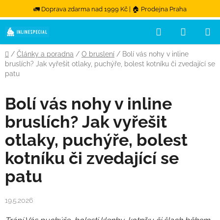
🚛 Doprava zdarma nad 1999 Kč | 🏠 Prodejna Praha
Hledat
NÁKUPN
Přejít na obsah
Domů
/
Články a poradna
/
O bruslení
/
Bolí vás nohy v inline
bruslích? Jak vyřešit otlaky, puchýře, bolest kotníku či zvedající se
patu
Bolí vás nohy v inline
bruslích? Jak vyřešit
otlaky, puchýře, bolest
kotníku či zvedající se
patu
19.5.2026