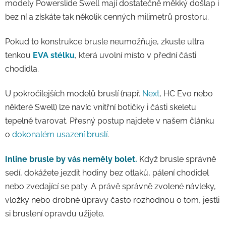
modely Powerslide Swell mají dostatečně měkký došlap i
bez ní a získáte tak několik cenných milimetrů prostoru.
Pokud to konstrukce brusle neumožňuje, zkuste ultra
tenkou
EVA stélku
, která uvolní místo v přední části
chodidla.
U pokročilejších modelů bruslí (např.
Next
, HC Evo nebo
některé Swell) lze navíc vnitřní botičky i části skeletu
tepelně tvarovat. Přesný postup najdete v našem článku
o
dokonalém usazení bruslí
.
Inline brusle by vás neměly bolet.
Když brusle správně
sedí, dokážete jezdit hodiny bez otlaků, pálení chodidel
nebo zvedající se paty. A právě správně zvolené návleky,
vložky nebo drobné úpravy často rozhodnou o tom, jestli
si bruslení opravdu užijete.