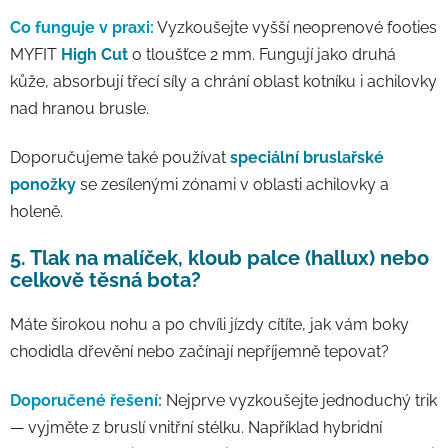
Co funguje v praxi:
Vyzkoušejte vyšší neoprenové footies
MYFIT
High Cut
o tloušťce 2 mm. Fungují jako druhá
kůže, absorbují třecí síly a chrání oblast kotníku i achilovky
nad hranou brusle.
Doporučujeme také používat
speciální bruslařské
ponožky
se zesílenými zónami v oblasti achilovky a
holeně.
5. Tlak na malíček, kloub palce (hallux) nebo
celkově těsná bota?
Máte širokou nohu a po chvíli jízdy cítíte, jak vám boky
chodidla dřevění nebo začínají nepříjemně tepovat?
Doporučené řešení:
Nejprve vyzkoušejte jednoduchý trik
— vyjměte z bruslí vnitřní stélku. Například hybridní