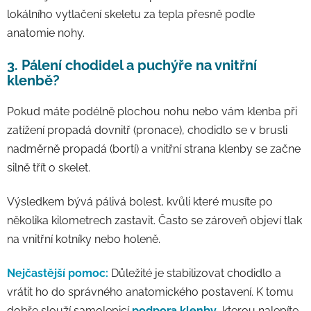
lokálního vytlačení skeletu za tepla přesně podle
anatomie nohy.
3. Pálení chodidel a puchýře na vnitřní
klenbě?
Pokud máte podélně plochou nohu nebo vám klenba při
zatížení propadá dovnitř (pronace), chodidlo se v brusli
nadměrně propadá (bortí) a vnitřní strana klenby se začne
silně třít o skelet.
Výsledkem bývá pálivá bolest, kvůli které musíte po
několika kilometrech zastavit. Často se zároveň objeví tlak
na vnitřní kotníky nebo holeně.
Nejčastější pomoc:
Důležité je stabilizovat chodidlo a
vrátit ho do správného anatomického postavení. K tomu
dobře slouží samolepicí
podpora klenby
, kterou nalepíte