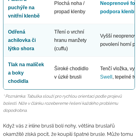
Plochá noha /
Neoprenové foo
puchýře na
propad klenby
podpora klenby
vnitřní klenbě
Odřená
Tření o vrchní
Vyšší neoprenov
achilovka či
hranu manžety
povolení horní p
lýtko shora
(cuffu)
Tlak na malíček
Široké chodidlo
Tenčí vložka, vyjm
a boky
v úzké brusli
Swell
, tepelné tv
chodidla
* Poznámka: Tabulka slouží pro rychlou orientaci podle projevů
bolesti. Níže v článku rozebereme řešení každého problému
dopodrobna.
Když vás z inline bruslí bolí nohy, většina bruslařů
okamžitě získá pocit, že koupili špatné brusle. Může tomu