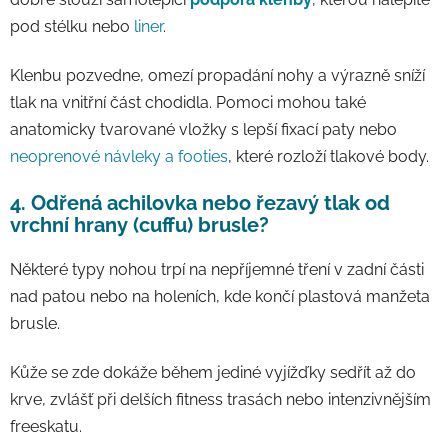
pod stélku nebo
liner
.
Klenbu pozvedne, omezí propadání nohy a výrazně sníží
tlak na vnitřní část chodidla. Pomoci mohou také
anatomicky tvarované vložky s lepší fixací paty nebo
neoprenové návleky a footies
, které rozloží tlakové body.
4. Odřená achilovka nebo řezavý tlak od
vrchní hrany (cuffu) brusle?
Některé typy nohou trpí na nepříjemné tření v zadní části
nad patou nebo na holeních, kde končí plastová manžeta
brusle.
Kůže se zde dokáže během jediné vyjížďky sedřít až do
krve, zvlášť při delších fitness trasách nebo intenzivnějším
freeskatu.