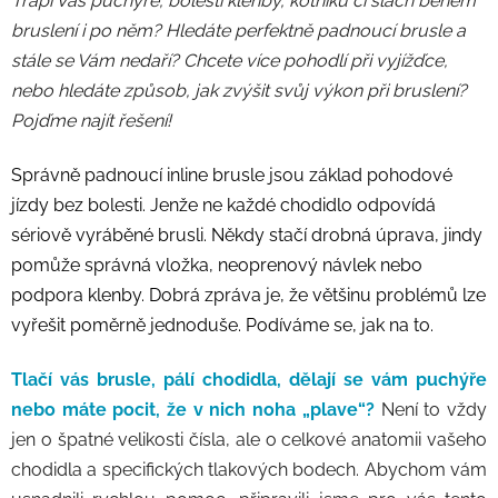
Trápí Vás puchýře, bolesti klenby, kotníku či šlach během
bruslení i po něm? Hledáte perfektně padnoucí brusle a
stále se Vám nedaří? Chcete více pohodlí při vyjížďce,
nebo hledáte způsob, jak zvýšit svůj výkon při bruslení?
Pojďme najít řešení!
Správně padnoucí inline brusle jsou základ pohodové
jízdy bez bolesti. Jenže ne každé chodidlo odpovídá
sériově vyráběné brusli. Někdy stačí drobná úprava, jindy
pomůže správná vložka, neoprenový návlek nebo
podpora klenby. Dobrá zpráva je, že většinu problémů lze
vyřešit poměrně jednoduše. Podíváme se, jak na to.
Tlačí vás brusle, pálí chodidla, dělají se vám puchýře
nebo máte pocit, že v nich noha „plave“?
Není to vždy
jen o špatné velikosti čísla, ale o celkové anatomii vašeho
chodidla a specifických tlakových bodech. Abychom vám