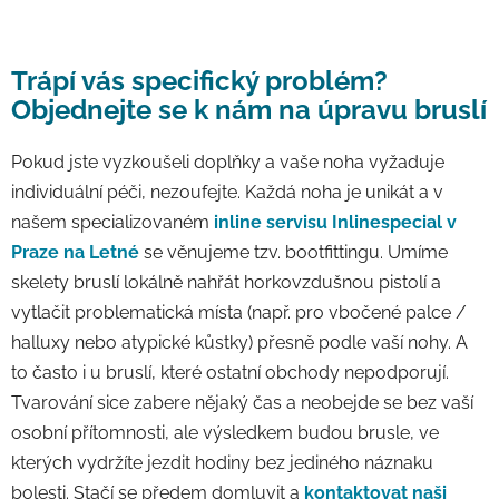
Trápí vás specifický problém?
Objednejte se k nám na úpravu bruslí
Pokud jste vyzkoušeli doplňky a vaše noha vyžaduje
individuální péči, nezoufejte. Každá noha je unikát a v
našem specializovaném
inline servisu Inlinespecial v
Praze na Letné
se věnujeme tzv. bootfittingu. Umíme
skelety bruslí lokálně nahřát horkovzdušnou pistolí a
vytlačit problematická místa (např. pro vbočené palce /
halluxy nebo atypické kůstky) přesně podle vaší nohy. A
to často i u bruslí, které ostatní obchody nepodporují.
Tvarování sice zabere nějaký čas a neobejde se bez vaší
osobní přítomnosti, ale výsledkem budou brusle, ve
kterých vydržíte jezdit hodiny bez jediného náznaku
bolesti. Stačí se předem domluvit a
kontaktovat naši