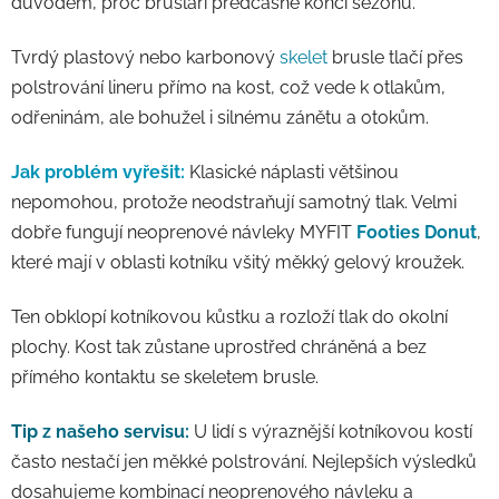
důvodem, proč bruslaři předčasně končí sezónu.
Tvrdý plastový nebo karbonový
skelet
brusle tlačí přes
polstrování lineru přímo na kost, což vede k otlakům,
odřeninám, ale bohužel i silnému zánětu a otokům.
Jak problém vyřešit:
Klasické náplasti většinou
nepomohou, protože neodstraňují samotný tlak. Velmi
dobře fungují neoprenové návleky MYFIT
Footies Donut
,
které mají v oblasti kotníku všitý měkký gelový kroužek.
Ten obklopí kotníkovou kůstku a rozloží tlak do okolní
plochy. Kost tak zůstane uprostřed chráněná a bez
přímého kontaktu se skeletem brusle.
Tip z našeho servisu:
U lidí s výraznější kotníkovou kostí
často nestačí jen měkké polstrování. Nejlepších výsledků
dosahujeme kombinací neoprenového návleku a