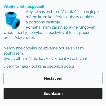
Vítejte v Inlinespecial!
Vložte svůj e-mail a my vám budeme zasílat informace
Aby se náš web pro Vás otáčel co nejlépe
o nových produktech na našem e-shopu.
máme krom koleček i soubory cookies
Přidejte se k nám a my Vám budeme zasílat ty nejlepší
a podobné nástroje.
novinky a tipy.
Pomáhají nám zajistit správné fungování
webu, měřit jeho výkon a poskytovat ten nejlepší
E-mail
bruslařský zážitek.
Vložením e-mailu souhlasíte s
podmínkami
Nepovinné cookies používáme pouze s vaším
ochrany osobních údajů
souhlasem.
Svou volbu můžete kdykoliv změnit v nastavení.
PŘIHLÁSIT SE
více informací - ochrana osobních údajů
Nastavení
Vytvořil Shoptet
Souhlasím
Copyright 2026
Inlinespecial
. Všechna práva
vyhrazena.
Upravit nastavení cookies