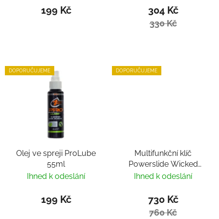
199 Kč
304 Kč
330 Kč
DOPORUČUJEME
DOPORUČUJEME
Olej ve spreji ProLube
Multifunkční klíč
55ml
Powerslide Wicked
Hardcore Tool
Ihned k odeslání
Ihned k odeslání
199 Kč
730 Kč
760 Kč