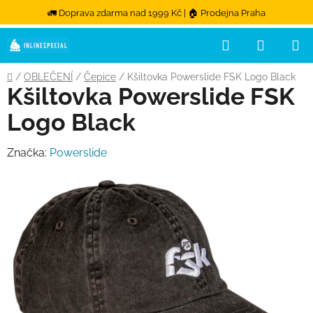
🚛 Doprava zdarma nad 1999 Kč | 🏠 Prodejna Praha
Hledat
NÁKUPN
Přejít na obsah
Domů
/
OBLEČENÍ
/
Čepice
/
Kšiltovka Powerslide FSK Logo Black
Kšiltovka Powerslide FSK
Logo Black
Značka:
Powerslide