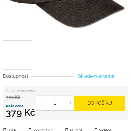
Dostupnost
Skladem externě
399 Kč
DO KOŠÍKU
379 Kč
Měrná cena:
Tisk
Zeptat se
Hlídat
Sdílet