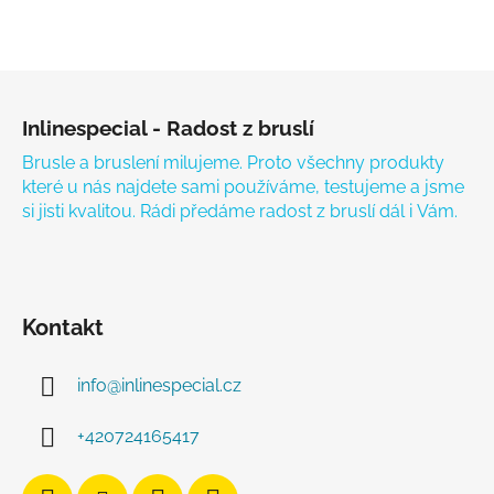
Zápatí
Inlinespecial - Radost z bruslí
Brusle a bruslení milujeme. Proto všechny produkty
které u nás najdete sami používáme, testujeme a jsme
si jisti kvalitou. Rádi předáme radost z bruslí dál i Vám.
Kontakt
info
@
inlinespecial.cz
+420724165417