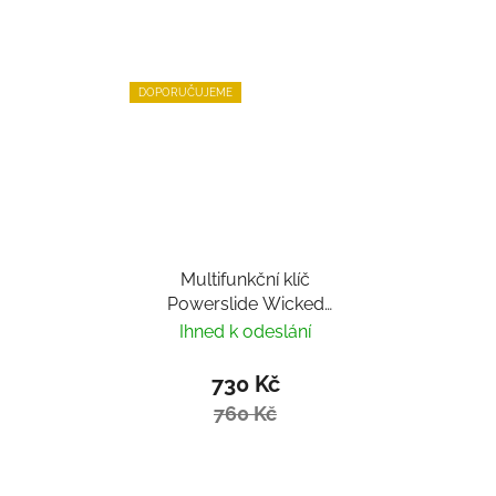
DOPORUČUJEME
Multifunkční klíč
Powerslide Wicked
Hardcore Tool
Ihned k odeslání
730 Kč
760 Kč