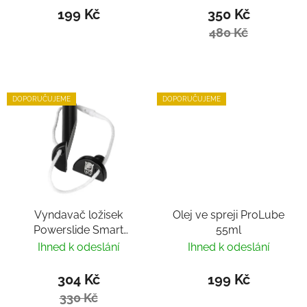
199 Kč
350 Kč
480 Kč
DOPORUČUJEME
DOPORUČUJEME
Vyndavač ložisek
Olej ve spreji ProLube
Powerslide Smart
55ml
Bearing Remover by
Ihned k odeslání
Ihned k odeslání
Villy
304 Kč
199 Kč
330 Kč