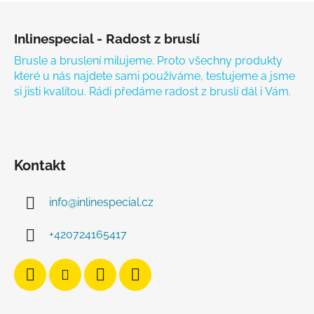
Zápatí
Inlinespecial - Radost z bruslí
Brusle a bruslení milujeme. Proto všechny produkty
které u nás najdete sami používáme, testujeme a jsme
si jisti kvalitou. Rádi předáme radost z bruslí dál i Vám.
Kontakt
info
@
inlinespecial.cz
+420724165417