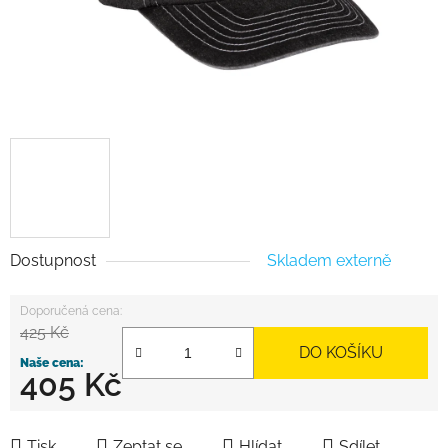
Dostupnost
Skladem externě
425 Kč
DO KOŠÍKU
405 Kč
Měrná cena:
Tisk
Zeptat se
Hlídat
Sdílet