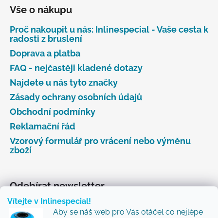
Vše o nákupu
Proč nakoupit u nás: Inlinespecial - Vaše cesta k
radosti z bruslení
Doprava a platba
FAQ - nejčastěji kladené dotazy
Najdete u nás tyto značky
Zásady ochrany osobních údajů
Obchodní podmínky
Reklamační řád
Vzorový formulář pro vrácení nebo výměnu
zboží
Odebírat newsletter
Vítejte v Inlinespecial!
Vložte svůj e-mail a my vám budeme zasílat informace
Aby se náš web pro Vás otáčel co nejlépe
o nových produktech na našem e-shopu.