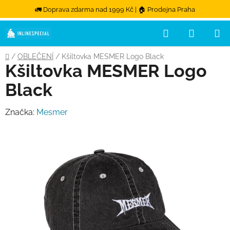
🚛 Doprava zdarma nad 1999 Kč | 🏠 Prodejna Praha
Hledat
NÁKUPN
Přejít na obsah
Domů
/
OBLEČENÍ
/
Kšiltovka MESMER Logo Black
Kšiltovka MESMER Logo
Black
Značka:
Mesmer