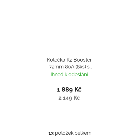
Kolečka K2 Booster
72mm 80A (8ks) s
ložisky ILQ 5
Ihned k odeslání
1 889 Kč
2 149 Kč
13
položek celkem
Ovládací prvky výpisu