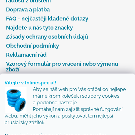
radosti z bruslení
Doprava a platba
FAQ - nejčastěji kladené dotazy
Najdete u nás tyto značky
Zásady ochrany osobních údajů
Obchodní podmínky
Reklamační řád
Vzorový formulář pro vrácení nebo výměnu
zboží
Vítejte v Inlinespecial!
Aby se náš web pro Vás otáčel co nejlépe
Odebírat newsletter
máme krom koleček i soubory cookies
a podobné nástroje.
Přidejte se k nám a my Vám budeme zasílat ty nejlepší
Pomáhají nám zajistit správné fungování
novinky a tipy.
webu, měřit jeho výkon a poskytovat ten nejlepší
bruslařský zážitek.