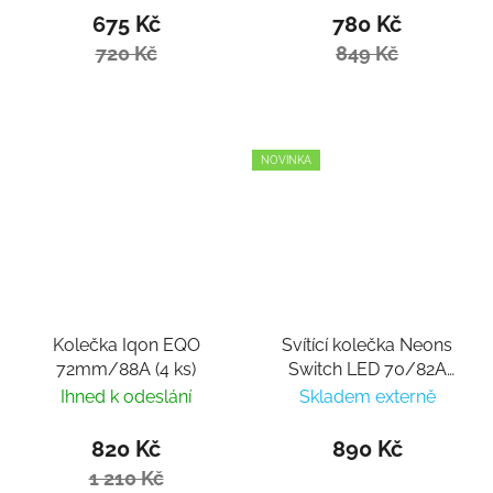
675 Kč
780 Kč
720 Kč
849 Kč
NOVINKA
Kolečka Iqon EQO
Svítící kolečka Neons
72mm/88A (4 ks)
Switch LED 70/82A
(4ks)
Ihned k odeslání
Skladem externě
820 Kč
890 Kč
1 210 Kč