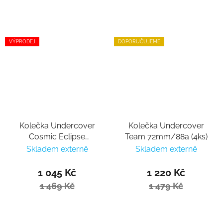
VÝPRODEJ
DOPORUČUJEME
Kolečka Undercover
Kolečka Undercover
Cosmic Eclipse
Team 72mm/88a (4ks)
72mm/86a (4ks)
Skladem externě
Skladem externě
1 045 Kč
1 220 Kč
1 469 Kč
1 479 Kč