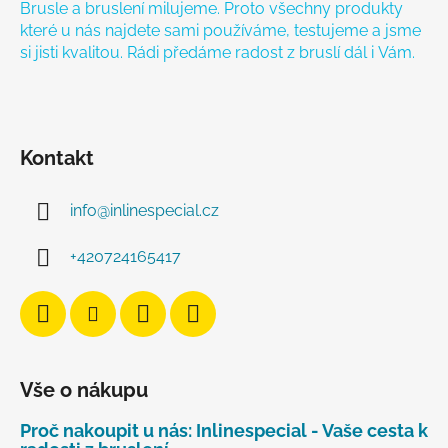
Brusle a bruslení milujeme. Proto všechny produkty
které u nás najdete sami používáme, testujeme a jsme
si jisti kvalitou. Rádi předáme radost z bruslí dál i Vám.
Kontakt
info
@
inlinespecial.cz
+420724165417
Vše o nákupu
Proč nakoupit u nás: Inlinespecial - Vaše cesta k