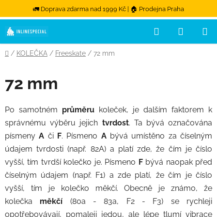
🚛 Doprava zdarma nad 1999 Kč | 🏠 Prodejna Praha
Hledat
NÁKUPN
Přejít na obsah
Domů
/
KOLEČKA
/
Freeskate
/
72 mm
72 mm
Po samotném
průměru
koleček, je dalším faktorem k
správnému výběru jejich
tvrdost
. Ta bývá označována
písmeny
A
či
F
. Písmeno
A
bývá umístěno za číselným
údajem tvrdosti (např. 82A) a platí zde, že čím je číslo
vyšší, tím tvrdší kolečko je. Písmeno
F
bývá naopak před
číselným údajem (např. F1) a zde platí, že čím je číslo
vyšší, tím je kolečko měkčí. Obecně je známo, že
kolečka
měkčí
(80a - 83a, F2 - F3) se rychleji
opotřebovávají, pomaleji jedou, ale lépe tlumí vibrace