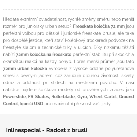
Hledáte extrémní ovladatelnost, rychlé změny směru nebo menší
rozměr pro juniorský urban setup?
Freeskate kolečka 72 mm
jsou
perfektní volbou pro dětské i juniorské freeskate brusle, ale také
pro dospělé jezdce, kteří staví kolébkový (rockered) podvozek na
freestyle slalom a technické triky v ulicích. Díky nízkému těžišti
nabízí
72mm kolečka na freeskate
perfektní stabilitu při skocích a
okamžitou reakci na každý pohyb. I přes menší průměr jsou tato
72mm urban kolečka
vyrobena z vysoce odolné polyuretanové
směsi s pevným jádrem, což zaručuje dlouhou životnost, skvělý
odraz a odolnost při slidech na městském povrchu. V naší
nabídce najdete špičkové modely od prověřených značek jako
Powerslide, FR Skates, Rollerblade, Gyro, Wheel Cartel, Ground
Control, Iqon či USD
pro maximální přesnost vaší jízdy.
Zápatí
Inlinespecial - Radost z bruslí