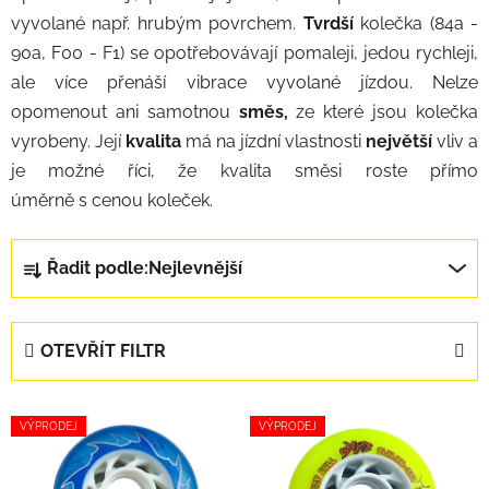
vyvolané např. hrubým povrchem.
Tvrdší
kolečka (84a -
90a, F00 - F1) se opotřebovávají pomaleji, jedou rychleji,
ale více přenáší vibrace vyvolané jízdou. Nelze
opomenout ani samotnou
směs,
ze které jsou kolečka
vyrobeny. Její
kvalita
má na jízdní vlastnosti
největší
vliv a
je možné říci, že kvalita směsi roste přímo
úměrně s cenou koleček.
Řazení produktů
Řadit podle:
Nejlevnější
OTEVŘÍT FILTR
Výpis produktů
VÝPRODEJ
VÝPRODEJ