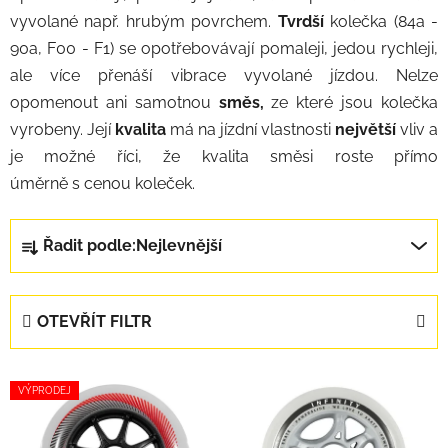
vyvolané např. hrubým povrchem.
Tvrdší
kolečka (84a -
90a, F00 - F1) se opotřebovávají pomaleji, jedou rychleji,
ale více přenáší vibrace vyvolané jízdou. Nelze
opomenout ani samotnou
směs,
ze které jsou kolečka
vyrobeny. Její
kvalita
má na jízdní vlastnosti
největší
vliv a
je možné říci, že kvalita směsi roste přímo
úměrně s cenou koleček.
Řazení produktů
Řadit podle:
Nejlevnější
OTEVŘÍT FILTR
Výpis produktů
VÝPRODEJ