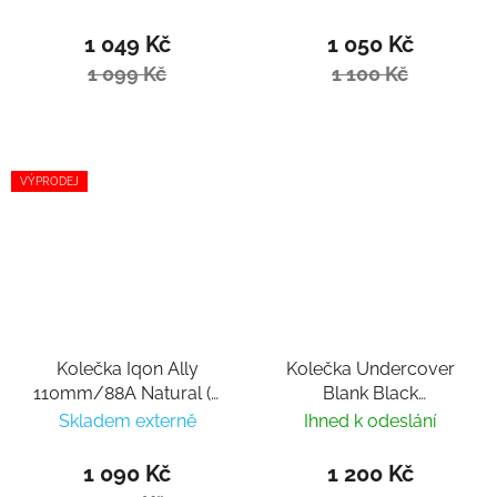
1 049 Kč
1 050 Kč
1 099 Kč
1 100 Kč
VÝPRODEJ
Kolečka Iqon Ally
Kolečka Undercover
110mm/88A Natural (3
Blank Black
ks)
110mm/85A (2ks)
Skladem externě
Ihned k odeslání
1 090 Kč
1 200 Kč