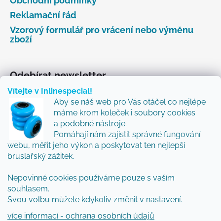
Obchodní podmínky
Reklamační řád
Vzorový formulář pro vrácení nebo výměnu
zboží
Odebírat newsletter
Vítejte v Inlinespecial!
Vložte svůj e-mail a my vám budeme zasílat informace
Aby se náš web pro Vás otáčel co nejlépe
o nových produktech na našem e-shopu.
máme krom koleček i soubory cookies
Přidejte se k nám a my Vám budeme zasílat ty nejlepší
a podobné nástroje.
novinky a tipy.
Pomáhají nám zajistit správné fungování
webu, měřit jeho výkon a poskytovat ten nejlepší
E-mail
bruslařský zážitek.
Nepovinné cookies používáme pouze s vaším
Vložením e-mailu souhlasíte s
podmínkami
souhlasem.
ochrany osobních údajů
Svou volbu můžete kdykoliv změnit v nastavení.
PŘIHLÁSIT SE
více informací - ochrana osobních údajů