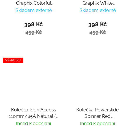
Graphix Colorful
Graphix White
110mm/85a (1ks)
110mm/85a (1ks)
Skladem externě
Skladem externě
398 Kč
398 Kč
459 Kč
459 Kč
VÝPRODEJ
Kolečka Iqon Access
Kolečka Powerslide
110mm/85A Natural (3
Spinner Red
ks)
110mm/88a (3ks)
Ihned k odeslání
Ihned k odeslání