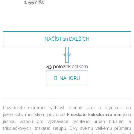
1 557 Kč
NAČÍST 19 DALŠÍCH
Stránkování
1
2
Ovládací prvky výpisu
43
položek celkem
NAHORU
Požadujete extrémní rychlost, dlouhý skluz a plynulost na
jakémkoliv městském povrchu?
Freeskate kolečka 110 mm
jsou
jasnou volbou pro vyznavače rychlého urban bruslení a
tříkolečkových (triskate) setupů. Díky svému velkému průměru