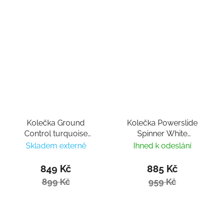
Kolečka Ground
Kolečka Powerslide
Control turquoise
Spinner White
110mm/85a (3ks)
110mm/88a (3ks)
Skladem externě
Ihned k odeslání
849 Kč
885 Kč
899 Kč
959 Kč