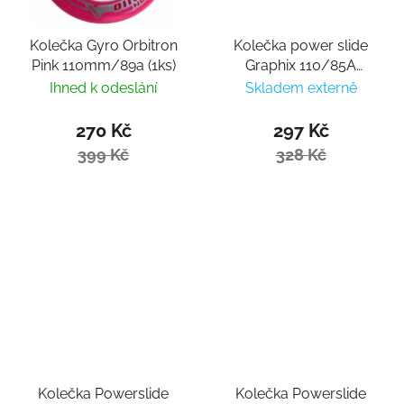
Kolečka Gyro Orbitron
Kolečka power slide
Pink 110mm/89a (1ks)
Graphix 110/85A
without LED (1 ks)
Ihned k odeslání
Skladem externě
270 Kč
297 Kč
399 Kč
328 Kč
Kolečka Powerslide
Kolečka Powerslide