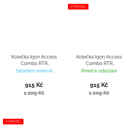
VÝPRODEJ
Kolečka Iqon Access
Kolečka Iqon Access
Combo RTR
Combo RTR
110mm/85A Dark Grey
110mm/85A Natural (3
Skladem externě
Ihned k odeslání
(3 ks)
ks)
915 Kč
915 Kč
1 209 Kč
1 209 Kč
VÝPRODEJ