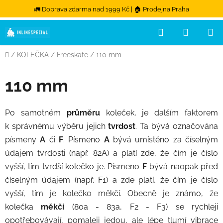
🚛 Doprava zdarma nad 1999 Kč | 🏠 Prodejna Praha
Hledat
NÁKUPN
Přejít na obsah
Domů
/
KOLEČKA
/
Freeskate
/
110 mm
110 mm
Po samotném
průměru
koleček, je dalším faktorem
k správnému výběru jejich
tvrdost
. Ta bývá označována
písmeny
A
či
F
. Písmeno
A
bývá umístěno za číselným
údajem tvrdosti (např. 82A) a platí zde, že čím je číslo
vyšší, tím tvrdší kolečko je. Písmeno
F
bývá naopak před
číselným údajem (např. F1) a zde platí, že čím je číslo
vyšší, tím je kolečko měkčí. Obecně je známo, že
kolečka
měkčí
(80a - 83a, F2 - F3) se rychleji
opotřebovávají, pomaleji jedou, ale lépe tlumí vibrace