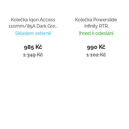
Kolečka Iqon Access
Kolečka Powerslide
110mm/85A Dark Grey
Infinity RTR
(4 ks)
110mm/85a s ložisky
Skladem externě
Ihned k odeslání
Abec 9 (3ks)
985 Kč
990 Kč
1 349 Kč
1 102 Kč