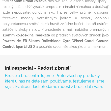
tato
110mm urban kolečka
doslova žehlí dlažební kostky, spáry i
rozbitý asfalt, drží vysoké tempo s minimální námahou a dodávají
jízdě nepopsatelnou dynamiku. I přes velký průměr disponují
freeskate modely vyztuženým jádrem a tvrdou, odolnou
polyuretanovou směsí, která hravě zvládne boční tlak při ostrém
zatáčení, skoky i slidy. Prohlédněte si naši nabídku prémiových
110mm koleček na freeskate
od předních světových značek jako
Powerslide, FR Skates, Rollerblade, Gyro, Wheel Cartel, Ground
Control, Iqon či USD
a posuňte svou městskou jízdu na maximum.
Zápatí
Inlinespecial - Radost z bruslí
Brusle a bruslení milujeme. Proto všechny produkty
které u nás najdete sami používáme, testujeme a jsme
si jisti kvalitou. Rádi předáme radost z bruslí dál i Vám.