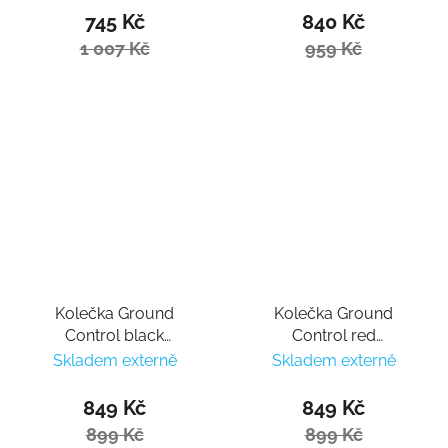
745 Kč
840 Kč
1 007 Kč
959 Kč
Kolečka Ground
Kolečka Ground
Control black
Control red
110mm/85a (3ks)
110mm/85a (3ks)
Skladem externě
Skladem externě
849 Kč
849 Kč
899 Kč
899 Kč