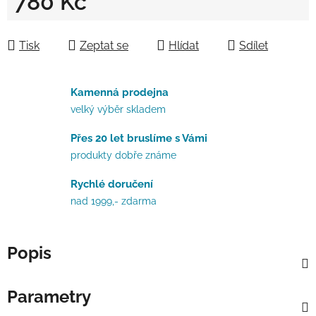
780 Kč
Měrná cena:
Tisk
Zeptat se
Hlídat
Sdílet
Kamenná prodejna
velký výběr skladem
Přes 20 let bruslíme s Vámi
produkty dobře známe
Rychlé doručení
nad 1999,- zdarma
Popis
Parametry