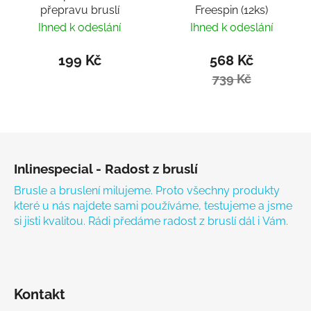
přepravu bruslí
Freespin (12ks)
Ihned k odeslání
Ihned k odeslání
199 Kč
568 Kč
739 Kč
Zápatí
Inlinespecial - Radost z bruslí
Brusle a bruslení milujeme. Proto všechny produkty
které u nás najdete sami používáme, testujeme a jsme
si jisti kvalitou. Rádi předáme radost z bruslí dál i Vám.
Kontakt