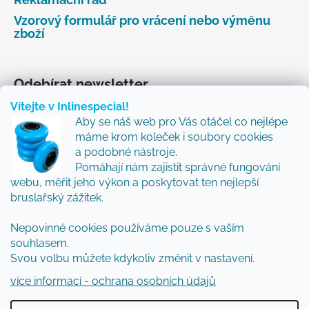
Vzorový formulář pro vrácení nebo výměnu
zboží
Odebírat newsletter
Vítejte v Inlinespecial!
Vložte svůj e-mail a my vám budeme zasílat informace
Aby se náš web pro Vás otáčel co nejlépe
o nových produktech na našem e-shopu.
máme krom koleček i soubory cookies
Přidejte se k nám a my Vám budeme zasílat ty nejlepší
a podobné nástroje.
novinky a tipy.
Pomáhají nám zajistit správné fungování
webu, měřit jeho výkon a poskytovat ten nejlepší
E-mail
bruslařský zážitek.
Vložením e-mailu souhlasíte s
podmínkami
Nepovinné cookies používáme pouze s vaším
ochrany osobních údajů
souhlasem.
Svou volbu můžete kdykoliv změnit v nastavení.
PŘIHLÁSIT SE
více informací - ochrana osobních údajů