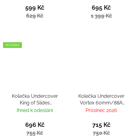
599 Kč
695 Kč
629 Kč
1 399 Kč
NOVINKA
Kolečka Undercover
Kolečka Undercover
King of Slides
Vortex 60mm/88A
80mm/90A (4ks)
(4ks)
Ihned k odeslání
Prosinec 2026
696 Kč
715 Kč
755 Kč
750 Kč