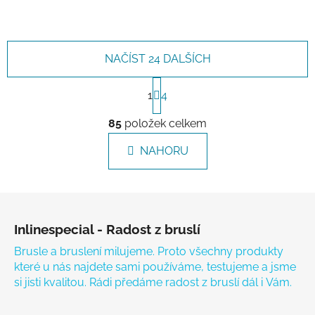
NAČÍST 24 DALŠÍCH
Stránkování
1
4
Ovládací prvky výpisu
85
položek celkem
NAHORU
Zápatí
Inlinespecial - Radost z bruslí
Brusle a bruslení milujeme. Proto všechny produkty
které u nás najdete sami používáme, testujeme a jsme
si jisti kvalitou. Rádi předáme radost z bruslí dál i Vám.