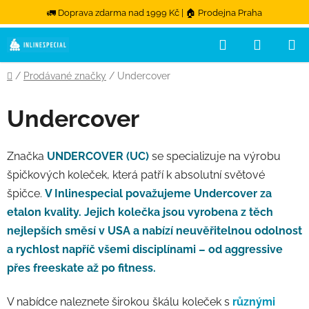
🚛 Doprava zdarma nad 1999 Kč | 🏠 Prodejna Praha
Hledat
NÁKUPN
Přejít na obsah
Domů
/
Prodávané značky
/
Undercover
Undercover
Značka
UNDERCOVER (UC)
se specializuje na výrobu
špičkových koleček, která patří k absolutní světové
špičce.
V Inlinespecial považujeme Undercover za
etalon kvality. Jejich kolečka jsou vyrobena z těch
nejlepších směsí v USA a nabízí neuvěřitelnou odolnost
a rychlost napříč všemi disciplínami – od aggressive
přes freeskate až po fitness.
V nabídce naleznete širokou škálu koleček s
různými