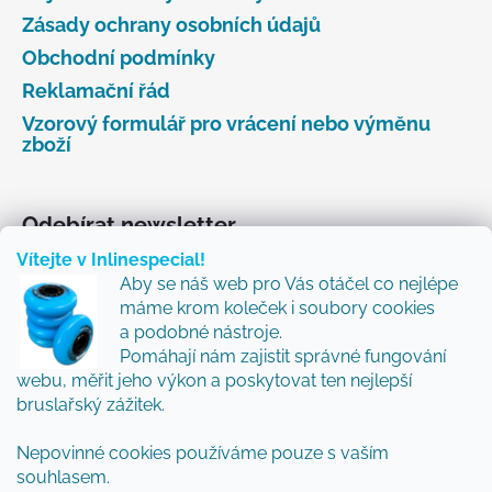
Zásady ochrany osobních údajů
Obchodní podmínky
Reklamační řád
Vzorový formulář pro vrácení nebo výměnu
zboží
Odebírat newsletter
Vítejte v Inlinespecial!
Vložte svůj e-mail a my vám budeme zasílat informace
Aby se náš web pro Vás otáčel co nejlépe
o nových produktech na našem e-shopu.
máme krom koleček i soubory cookies
Přidejte se k nám a my Vám budeme zasílat ty nejlepší
a podobné nástroje.
novinky a tipy.
Pomáhají nám zajistit správné fungování
webu, měřit jeho výkon a poskytovat ten nejlepší
E-mail
bruslařský zážitek.
Nepovinné cookies používáme pouze s vaším
Vložením e-mailu souhlasíte s
podmínkami
souhlasem.
ochrany osobních údajů