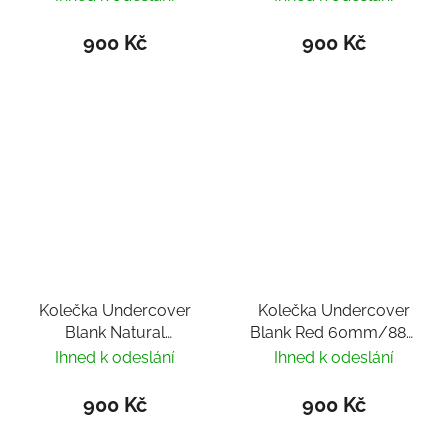
900 Kč
900 Kč
Kolečka Undercover
Kolečka Undercover
Blank Natural
Blank Red 60mm/88A
58mm/90A (4ks)
(4ks)
Ihned k odeslání
Ihned k odeslání
900 Kč
900 Kč