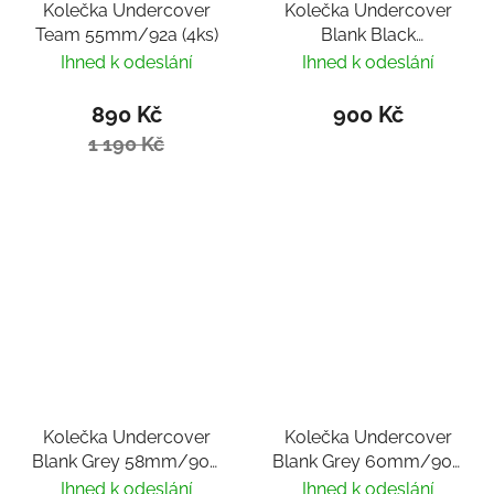
Kolečka Undercover
Kolečka Undercover
Team 55mm/92a (4ks)
Blank Black
58mm/90A (4ks)
Ihned k odeslání
Ihned k odeslání
890 Kč
900 Kč
1 190 Kč
Kolečka Undercover
Kolečka Undercover
Blank Grey 58mm/90A
Blank Grey 60mm/90A
(4ks)
(4ks)
Ihned k odeslání
Ihned k odeslání