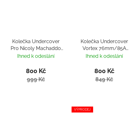
Kolečka Undercover
Kolečka Undercover
Pro Nicoly Machaddo
Vortex 76mm/85A
58mm/90a (4ks)
(4ks)
Ihned k odeslání
Ihned k odeslání
800 Kč
800 Kč
999 Kč
849 Kč
VÝPRODEJ