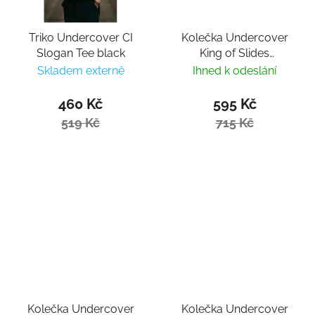
Triko Undercover CI
Kolečka Undercover
Slogan Tee black
King of Slides
76mm/90A (4ks)
Skladem externě
Ihned k odeslání
460 Kč
595 Kč
519 Kč
715 Kč
Kolečka Undercover
Kolečka Undercover