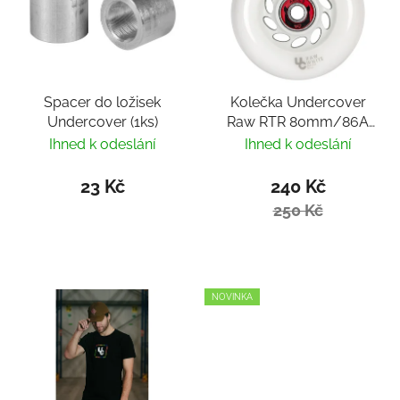
Spacer do ložisek
Kolečka Undercover
Undercover (1ks)
Raw RTR 80mm/86A
(1ks) s ložisky WCD
Ihned k odeslání
Ihned k odeslání
ABEC 9
23 Kč
240 Kč
250 Kč
NOVINKA