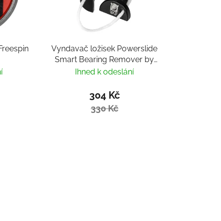
reespin
Vyndavač ložisek Powerslide
Smart Bearing Remover by
Villy
í
Ihned k odeslání
304 Kč
330 Kč