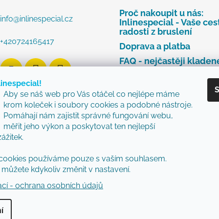
Proč nakoupit u nás:
info
@
inlinespecial.cz
Inlinespecial - Vaše ces
radosti z bruslení
+420724165417
Doprava a platba
FAQ - nejčastěji kladen
dotazy
linespecial!
Najdete u nás tyto zna
S
Aby se náš web pro Vás otáčel co nejlépe máme
Zásady ochrany osobní
krom koleček i soubory cookies a podobné nástroje.
údajů
Pomáhají nám zajistit správné fungování webu,
Obchodní podmínky
měřit jeho výkon a poskytovat ten nejlepší
zážitek.
Reklamační řád
Vzorový formulář pro v
cookies používáme pouze s vaším souhlasem.
nebo výměnu zboží
můžete kdykoliv změnit v nastavení.
ací - ochrana osobních údajů
í