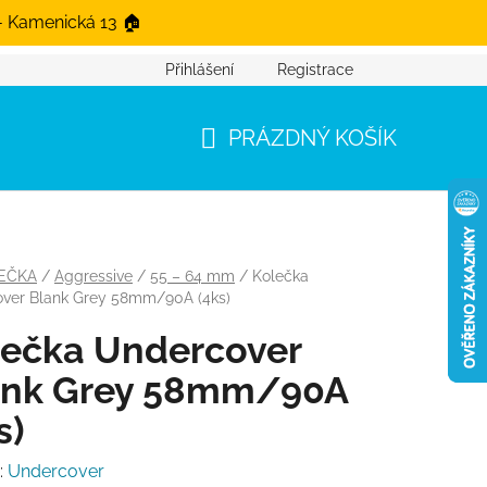
- Kamenická 13 🏠
Přihlášení
Registrace
PRÁZDNÝ KOŠÍK
NÁKUPNÍ KOŠÍK
EČKA
/
Aggressive
/
55 – 64 mm
/
Kolečka
ver Blank Grey 58mm/90A (4ks)
lečka Undercover
ank Grey 58mm/90A
s)
:
Undercover