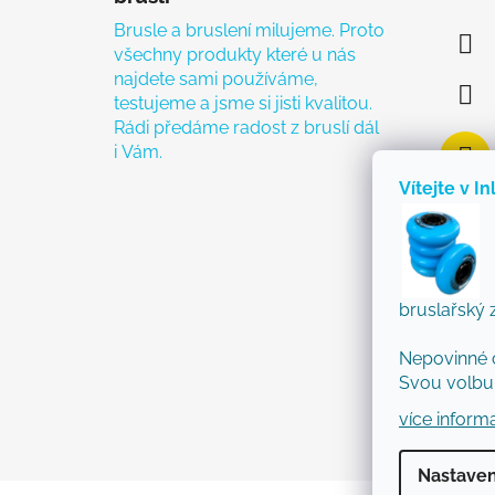
Brusle a bruslení milujeme. Proto
všechny produkty které u nás
najdete sami používáme,
testujeme a jsme si jisti kvalitou.
Rádi předáme radost z bruslí dál
i Vám.
Vítejte v In
bruslařský 
Nepovinné 
Svou volbu 
více inform
Nastaven