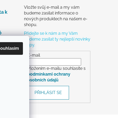
Vložte svůj e-mail a my vám
ta k
budeme zasílat informace o
nových produktech na našem e-
shopu.
é
Přidejte se k nám a my Vám
budeme zasílat ty nejlepší novinky
a tipy.
čky
ouhlasím
ch
E-mail
Vložením e-mailu souhlasíte s
podmínkami ochrany
osobních údajů
rácení
PŘIHLÁSIT SE