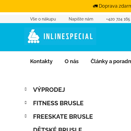
🚛 Doprava zdarm
Vše o nákupu
Napište nám
+420 724 165
Přejít na obsah
Kontakty
O nás
Články a porad
Postranní panel
Kategorie
Přeskočit kategorie
VÝPRODEJ
FITNESS BRUSLE
FREESKATE BRUSLE
DĚTSKÉ BRUSLE