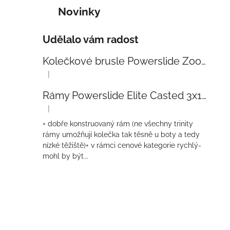
Novinky
Udělalo vám radost
Kolečkové brusle Powerslide Zoom Baby Blue 80
|
Hodnocení produktu je 5 z 5 hvězdiček.
Rámy Powerslide Elite Casted 3x110 Trinity 270mm
|
Hodnocení produktu je 4 z 5 hvězdiček.
+ dobře konstruovaný rám (ne všechny trinity
rámy umožňují kolečka tak těsně u boty a tedy
nízké těžiště)+ v rámci cenové kategorie rychlý-
mohl by být...