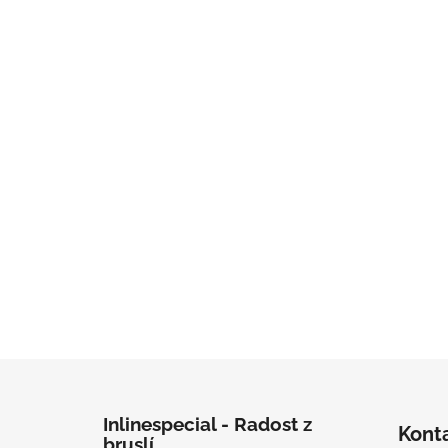
Zápatí
Inlinespecial - Radost z
Kont
bruslí