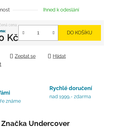
nost
Ihned k odeslání
DO KOŠÍKU
0 Kč
 cena:
Zeptat se
Hlídat
t
Rychlé doručení
Vámi
nad 1999,- zdarma
bře známe
Značka
Undercover