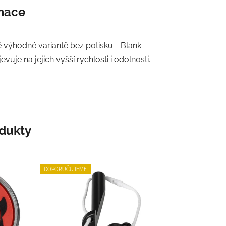
rmace
výhodné variantě bez potisku - Blank.
uje na jejich vyšší rychlosti i odolnosti.
odukty
DOPORUČUJEME