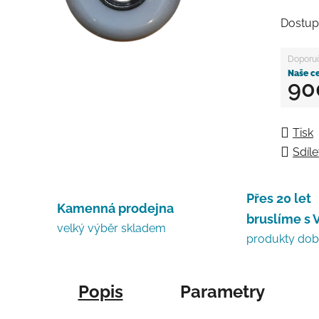
Dostup
90
Měrná
Tisk
Sdíle
Přes 20 let
Kamenná prodejna
bruslíme s 
velký výběr skladem
produkty do
Popis
Parametry