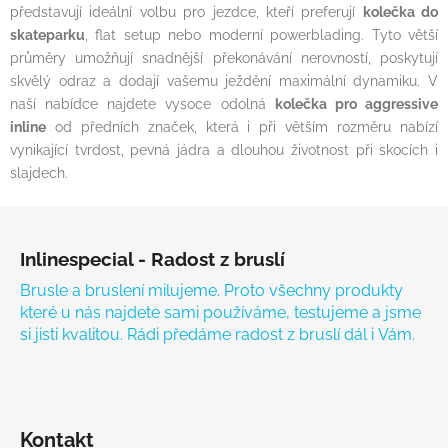
představují ideální volbu pro jezdce, kteří preferují
kolečka do
skateparku
, flat setup nebo moderní powerblading. Tyto větší
průměry umožňují snadnější překonávání nerovností, poskytují
skvělý odraz a dodají vašemu ježdění maximální dynamiku. V
naší nabídce najdete vysoce odolná
kolečka pro aggressive
inline
od předních značek, která i při větším rozměru nabízí
vynikající tvrdost, pevná jádra a dlouhou životnost při skocích i
slajdech.
Zápatí
Inlinespecial - Radost z bruslí
Brusle a bruslení milujeme. Proto všechny produkty
které u nás najdete sami používáme, testujeme a jsme
si jisti kvalitou. Rádi předáme radost z bruslí dál i Vám.
Kontakt