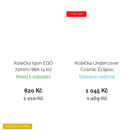
VÝPRODEJ
Kolečka Iqon EQO
Kolečka Undercover
72mm/88A (4 ks)
Cosmic Eclipse
72mm/86a (4ks)
Ihned k odeslání
Skladem externě
820 Kč
1 045 Kč
1 210 Kč
1 469 Kč
DOPORUČUJEME