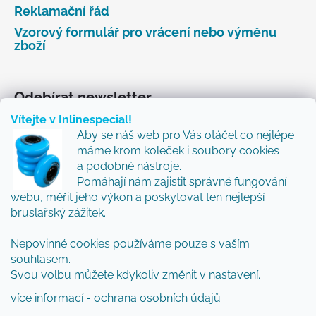
Reklamační řád
Vzorový formulář pro vrácení nebo výměnu
zboží
Odebírat newsletter
Vítejte v Inlinespecial!
Vložte svůj e-mail a my vám budeme zasílat informace
Aby se náš web pro Vás otáčel co nejlépe
o nových produktech na našem e-shopu.
máme krom koleček i soubory cookies
Přidejte se k nám a my Vám budeme zasílat ty nejlepší
a podobné nástroje.
novinky a tipy.
Pomáhají nám zajistit správné fungování
webu, měřit jeho výkon a poskytovat ten nejlepší
E-mail
bruslařský zážitek.
Nepovinné cookies používáme pouze s vaším
Vložením e-mailu souhlasíte s
podmínkami
souhlasem.
ochrany osobních údajů
Svou volbu můžete kdykoliv změnit v nastavení.
PŘIHLÁSIT SE
více informací - ochrana osobních údajů