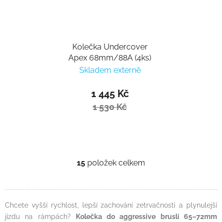
Kolečka Undercover
Apex 68mm/88A (4ks)
Skladem externě
1 445 Kč
1 530 Kč
15
položek celkem
Ovládací prvky výpisu
Chcete vyšší rychlost, lepší zachování zetrvačnosti a plynulejší
jízdu na rámpách?
Kolečka do aggressive bruslí 65–72mm