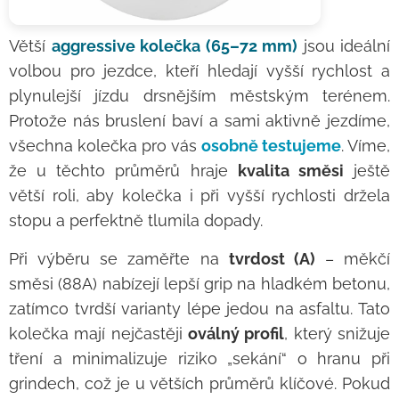
Větší
aggressive kolečka (65–72 mm)
jsou ideální
volbou pro jezdce, kteří hledají vyšší rychlost a
plynulejší jízdu drsnějším městským terénem.
Protože nás bruslení baví a sami aktivně jezdíme,
všechna kolečka pro vás
osobně testujeme
. Víme,
že u těchto průměrů hraje
kvalita směsi
ještě
větší roli, aby kolečka i při vyšší rychlosti držela
stopu a perfektně tlumila dopady.
Při výběru se zaměřte na
tvrdost (A)
– měkčí
směsi (88A) nabízejí lepší grip na hladkém betonu,
zatímco tvrdší varianty lépe jedou na asfaltu. Tato
kolečka mají nejčastěji
oválný profil
, který snižuje
tření a minimalizuje riziko „sekání“ o hranu při
grindech, což je u větších průměrů klíčové. Pokud