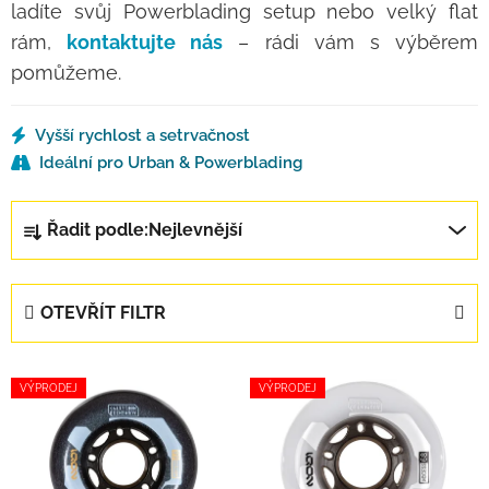
ladíte svůj Powerblading setup nebo velký flat
rám,
kontaktujte nás
– rádi vám s výběrem
pomůžeme.
Vyšší rychlost a setrvačnost
Ideální pro Urban & Powerblading
Řazení produktů
Řadit podle:
Nejlevnější
OTEVŘÍT FILTR
Výpis produktů
VÝPRODEJ
VÝPRODEJ