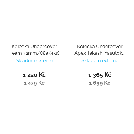
Kolečka Undercover
Kolečka Undercover
Team 72mm/88a (4ks)
Apex Takeshi Yasutoko
68mm/88a (4ks)
Skladem externě
Skladem externě
1 220 Kč
1 365 Kč
1 479 Kč
1 699 Kč