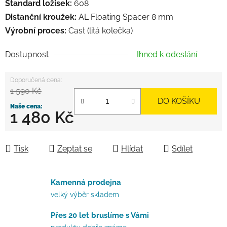
Standard ložisek:
608
Distanční kroužek:
AL Floating Spacer 8 mm
Výrobní proces:
Cast (litá kolečka)
Dostupnost
Ihned k odeslání
1 590 Kč
DO KOŠÍKU
1 480 Kč
Měrná cena:
Tisk
Zeptat se
Hlídat
Sdílet
Kamenná prodejna
velký výběr skladem
Přes 20 let bruslíme s Vámi