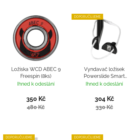
DOPORUČUJEME
Ložiska WCD ABEC 9
Vyndavač ložisek
Freespin (8ks)
Powerslide Smart
Bearing Remover by
Ihned k odeslání
Ihned k odeslání
Villy
350 Kč
304 Kč
480 Kč
330 Kč
DOPORUČUJEME
DOPORUČUJEME