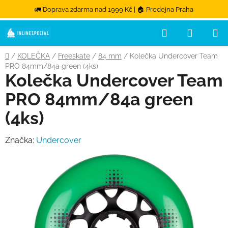
🚛 Doprava zdarma nad 1999 Kč | 🏠 Prodejna Praha
Hledat
NÁKUPN
Přejít na obsah
Domů
/
KOLEČKA
/
Freeskate
/
84 mm
/
Kolečka Undercover Team
PRO 84mm/84a green (4ks)
Kolečka Undercover Team
PRO 84mm/84a green
(4ks)
Značka:
Undercover