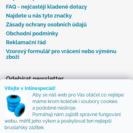
FAQ - nejčastěji kladené dotazy
Najdete u nás tyto značky
Zásady ochrany osobních údajů
Obchodní podmínky
Reklamační řád
Vzorový formulář pro vrácení nebo výměnu
zboží
Odebírat newsletter
Vítejte v Inlinespecial!
Vložte svůj e-mail a my vám budeme zasílat informace
Aby se náš web pro Vás otáčel co nejlépe
o nových produktech na našem e-shopu.
máme krom koleček i soubory cookies
Přidejte se k nám a my Vám budeme zasílat ty nejlepší
a podobné nástroje.
novinky a tipy.
Pomáhají nám zajistit správné fungování
webu, měřit jeho výkon a poskytovat ten nejlepší
E-mail
bruslařský zážitek.