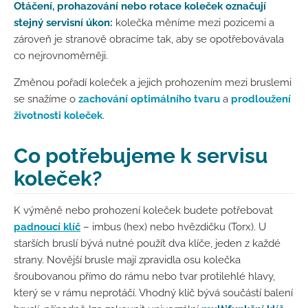
Otáčení, prohazování nebo rotace koleček označují
stejný servisní úkon:
kolečka měníme mezi pozicemi a
zároveň je stranově obracíme tak, aby se opotřebovávala
co nejrovnoměrněji.
Změnou pořadí koleček a jejich prohozením mezi bruslemi
se snažíme o
zachování optimálního tvaru
a
prodloužení
životnosti koleček
.
Co potřebujeme k servisu
koleček?
K výměně nebo prohození koleček budete potřebovat
padnoucí klíč
– imbus (hex) nebo hvězdičku (Torx). U
starších bruslí bývá nutné použít dva klíče, jeden z každé
strany. Novější brusle mají zpravidla osu kolečka
šroubovanou přímo do rámu nebo tvar protilehlé hlavy,
který se v rámu neprotáčí. Vhodný klíč bývá součástí balení