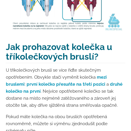
Jak prohazovat kolečka u
tříkolečkových bruslí?
U tříkolečkových bruslí se více řiďte skutečným
opotřebením. Obvykle stačí vyměnit kolečka
mezi
bruslemi
:
první kolečko přesuňte na třetí pozici
a
druhé
kolečko na první
. Nejvíce opotřebené kolečko se tak
dostane na místo nejméně zatěžovaného a zároveň jej
otočíte tak, aby dříve sjížděná strana směřovala opačně.
Pokud máte kolečka na obou bruslích opotřebená
rovnoměrně, můžete si výměnu zjednodušit podle
schématu níže.