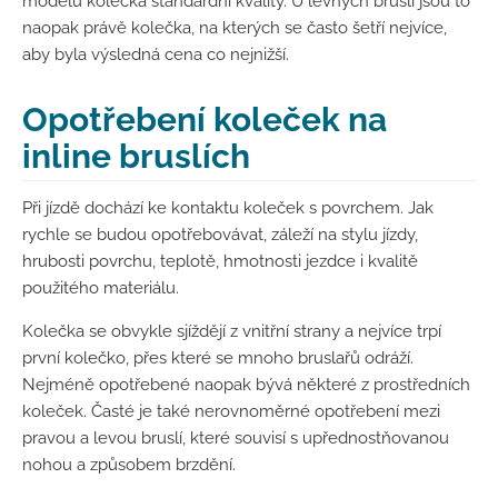
modelů kolečka standardní kvality. U levných bruslí jsou to
naopak právě kolečka, na kterých se často šetří nejvíce,
aby byla výsledná cena co nejnižší.
Opotřebení koleček na
inline bruslích
Při jízdě dochází ke kontaktu koleček s povrchem. Jak
rychle se budou opotřebovávat, záleží na stylu jízdy,
hrubosti povrchu, teplotě, hmotnosti jezdce i kvalitě
použitého materiálu.
Kolečka se obvykle sjíždějí z vnitřní strany a nejvíce trpí
první kolečko, přes které se mnoho bruslařů odráží.
Nejméně opotřebené naopak bývá některé z prostředních
koleček. Časté je také nerovnoměrné opotřebení mezi
pravou a levou bruslí, které souvisí s upřednostňovanou
nohou a způsobem brzdění.