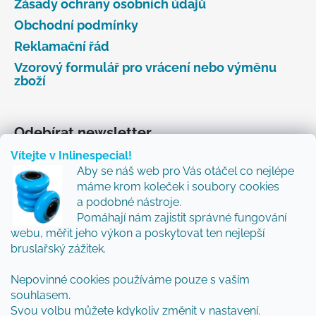
Zásady ochrany osobních údajů
Obchodní podmínky
Reklamační řád
Vzorový formulář pro vrácení nebo výměnu
zboží
Odebírat newsletter
Vítejte v Inlinespecial!
Vložte svůj e-mail a my vám budeme zasílat informace
Aby se náš web pro Vás otáčel co nejlépe
o nových produktech na našem e-shopu.
máme krom koleček i soubory cookies
Přidejte se k nám a my Vám budeme zasílat ty nejlepší
a podobné nástroje.
novinky a tipy.
Pomáhají nám zajistit správné fungování
webu, měřit jeho výkon a poskytovat ten nejlepší
E-mail
bruslařský zážitek.
Vložením e-mailu souhlasíte s
podmínkami
Nepovinné cookies používáme pouze s vaším
ochrany osobních údajů
souhlasem.
Svou volbu můžete kdykoliv změnit v nastavení.