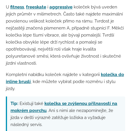
U
fitness
,
freeskate
i
aggressive
koleček bývá uveden
jejich průměr v milimetrech. Často také najdete maximální
povolenou velikost koleček přímo na rámu. Tvrdost je
nejčastěji značená písmenem A, případně stupnicí F. Měkčí
kolečka lépe tlumí vibrace, ale bývají pomalejší. Tvrdší
kolečka obvykle lépe drží rychlost a pomaleji se
opotřebovávají, největší roli však hraje kvalita
polyuretanové směsi, která ovlivňuje životnost i skutečné
jízdní vlastnosti.
Kompletní nabídku koleček najdete v kategorii
kolečka do
inline bruslí
, kde můžete vybírat podle rozměru i stylu
jízdy.
Tip:
Existují také
kolečka se zvýšenou přilnavostí na
mokrém povrchu
. Ani s nimi ale nezapomínejte, že
jízda v dešti výrazně zatěžuje ložiska a vyžaduje
následný servis.