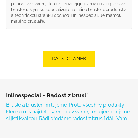
poprvé ve svých 3 letech. Později ji učarovalo aggressive
bruslení. Nyní se specializuje na inline brusle, poradenství
a technickou stránku obchodu Inlinespecial. Je mámou
malého bruslaře.
DALŠÍ ČLÁNEK
Zápatí
Inlinespecial - Radost z bruslí
Brusle a bruslení milujeme. Proto všechny produkty
které u nás najdete sami používáme, testujeme a jsme
si jisti kvalitou. Rádi předáme radost z bruslí dál i Vám.