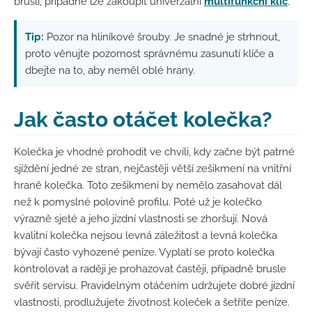
bruslí, případně lze zakoupit univerzální
multifunkční klíč
.
Tip:
Pozor na hliníkové šrouby. Je snadné je strhnout,
proto věnujte pozornost správnému zasunutí klíče a
dbejte na to, aby neměl oblé hrany.
Jak často otáčet kolečka?
Kolečka je vhodné prohodit ve chvíli, kdy začne být patrné
sjíždění jedné ze stran, nejčastěji větší zešikmení na vnitřní
hraně kolečka. Toto zešikmení by nemělo zasahovat dál
než k pomyslné polovině profilu. Poté už je kolečko
výrazně sjeté a jeho jízdní vlastnosti se zhoršují. Nová
kvalitní kolečka nejsou levná záležitost a levná kolečka
bývají často vyhozené peníze. Vyplatí se proto kolečka
kontrolovat a raději je prohazovat častěji, případně brusle
svěřit servisu. Pravidelným otáčením udržujete dobré jízdní
vlastnosti, prodlužujete životnost koleček a šetříte peníze.