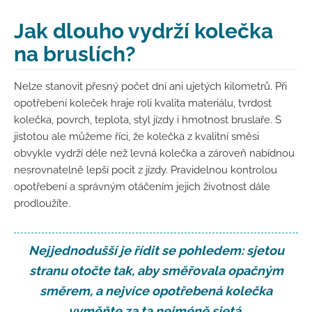
Jak dlouho vydrží kolečka
na bruslích?
Nelze stanovit přesný počet dní ani ujetých kilometrů. Při
opotřebení koleček hraje roli kvalita materiálu, tvrdost
kolečka, povrch, teplota, styl jízdy i hmotnost bruslaře. S
jistotou ale můžeme říci, že kolečka z kvalitní směsi
obvykle vydrží déle než levná kolečka a zároveň nabídnou
nesrovnatelně lepší pocit z jízdy. Pravidelnou kontrolou
opotřebení a správným otáčením jejich životnost dále
prodloužíte.
Nejjednodušší je řídit se pohledem: sjetou
stranu otočte tak, aby směřovala opačným
směrem, a nejvíce opotřebená kolečka
vyměňte za ta nejméně sjetá.