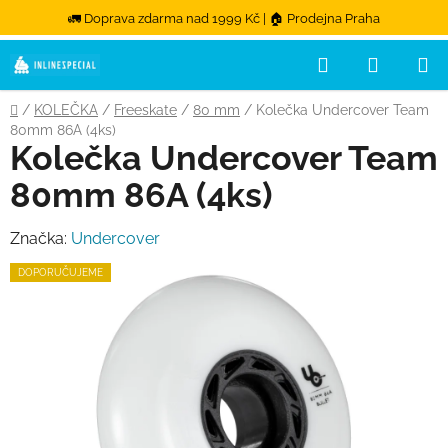
🚛 Doprava zdarma nad 1999 Kč | 🏠 Prodejna Praha
Hledat
NÁKUPN
Přejít na obsah
Domů
/
KOLEČKA
/
Freeskate
/
80 mm
/
Kolečka Undercover Team
80mm 86A (4ks)
Kolečka Undercover Team
80mm 86A (4ks)
Značka:
Undercover
DOPORUČUJEME