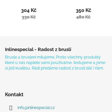
Villy
304 Kč
350 Kč
330 Kč
480 Kč
Zápatí
Inlinespecial - Radost z bruslí
Brusle a bruslení milujeme. Proto všechny produkty
které u nás najdete sami používáme, testujeme a jsme
si jisti kvalitou. Rádi předáme radost z bruslí dál i Vám.
Kontakt
info
@
inlinespecial.cz