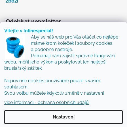
zboží
Odebírat newsletter
Vítejte v Inlinespecial!
Vložte svůj e-mail a my vám budeme zasílat informace
Aby se náš web pro Vás otáčel co nejlépe
o nových produktech na našem e-shopu.
máme krom koleček i soubory cookies
Přidejte se k nám a my Vám budeme zasílat ty nejlepší
a podobné nástroje.
novinky a tipy.
Pomáhají nám zajistit správné fungování
webu, měřit jeho výkon a poskytovat ten nejlepší
E-mail
bruslařský zážitek.
Vložením e-mailu souhlasíte s
podmínkami
Nepovinné cookies používáme pouze s vaším
ochrany osobních údajů
souhlasem.
Svou volbu můžete kdykoliv změnit v nastavení.
PŘIHLÁSIT SE
více informací - ochrana osobních údajů
Nastavení