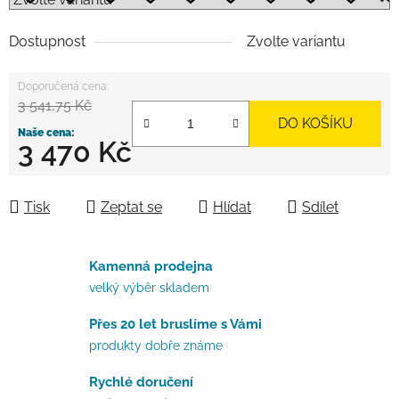
Dostupnost
Zvolte variantu
3 541,75 Kč
DO KOŠÍKU
3 470 Kč
Měrná cena:
Tisk
Zeptat se
Hlídat
Sdílet
Kamenná prodejna
velký výběr skladem
Přes 20 let bruslíme s Vámi
produkty dobře známe
Rychlé doručení