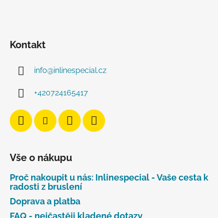
Kontakt
info
@
inlinespecial.cz
+420724165417
Vše o nákupu
Proč nakoupit u nás: Inlinespecial - Vaše cesta k
radosti z bruslení
Doprava a platba
FAQ - nejčastěji kladené dotazy