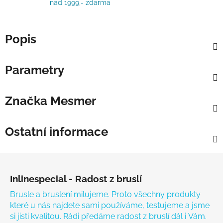
nad 1999,- zdarma
Popis
Parametry
Značka
Mesmer
Ostatní informace
Zápatí
Inlinespecial - Radost z bruslí
Brusle a bruslení milujeme. Proto všechny produkty
které u nás najdete sami používáme, testujeme a jsme
si jisti kvalitou. Rádi předáme radost z bruslí dál i Vám.