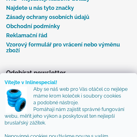
Najdete u nás tyto značky
Zásady ochrany osobních údajů
Obchodní podmínky
Reklamační řád
Vzorový formulář pro vrácení nebo výměnu
zboží
Odebírat newsletter
Vítejte v Inlinespecial!
Vložte svůj e-mail a my vám budeme zasílat informace
Aby se náš web pro Vás otáčel co nejlépe
o nových produktech na našem e-shopu.
máme krom koleček i soubory cookies
Přidejte se k nám a my Vám budeme zasílat ty nejlepší
a podobné nástroje.
novinky a tipy.
Pomáhají nám zajistit správné fungování
webu, měřit jeho výkon a poskytovat ten nejlepší
E-mail
bruslařský zážitek.
Nepovinné cookies používáme pouze s vaším
Vložením e-mailu souhlasíte s
podmínkami