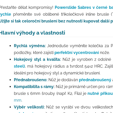
Přestaňte dělat kompromisy!
Powerslide Sabres v černé b
rychle
přeměníte své oblíbené tříkolečkové inline brusle (
Užijte si tak celoroční bruslení bez nutnosti kupovat další p
Hlavní výhody a vlastnosti
Rychlá výměna:
Jednoduše vyměníte kolečka za Pow
podložky, které zajistí
perfektní vycentrování
nože.
Hokejový styl a kvalita:
Nůž je vyroben z odolné
steel)
, má hokejový rádius a tvrdost 54±2 HRC. Zaji
ideální pro hokejový styl a dynamické bruslení.
Přednabroušeno:
Nůž je dodáván
přednabroušený
Kompatibilita s rámy
:
Nůž je primárně určen pro rá
brusle s
6mm šrouby (např. K2, Fila) je
nutné přikou
mm
.
Výběr velikosti:
Nůž se vyrábí ve dvou velikostech