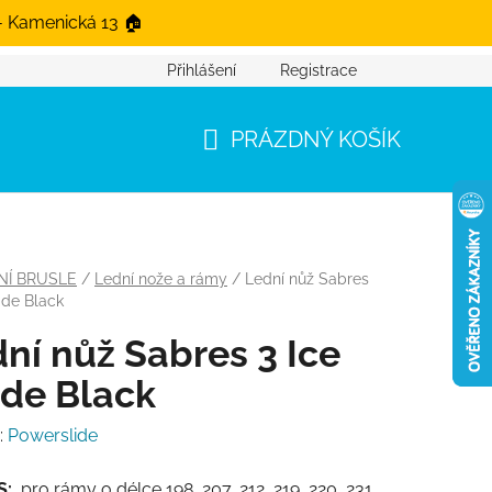
- Kamenická 13 🏠
Přihlášení
Registrace
PRÁZDNÝ KOŠÍK
NÁKUPNÍ KOŠÍK
NÍ BRUSLE
/
Lední nože a rámy
/
Lední nůž Sabres
ade Black
ní nůž Sabres 3 Ice
de Black
:
Powerslide
S:
pro rámy o délce 198, 207, 212, 219, 220, 231,