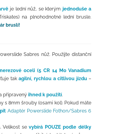
arvě
je lední nůž, se kterým
jednoduše a
Triskates) na plnohodnotné lední brusle.
ár bruslí!
erslide Sabres nůž. Použijte distanční
nerezové oceli (5 CR 14 Mo Vanadium
šťuje tak
agilní, rychlou a citlivou jízdu
–
a připravený
ihned k použití
.
my s 8mm šrouby (osami kol). Pokud máte
pit
Adaptér Powerslide Fothon/Sabres 6
. Velikost se
vybírá POUZE podle délky