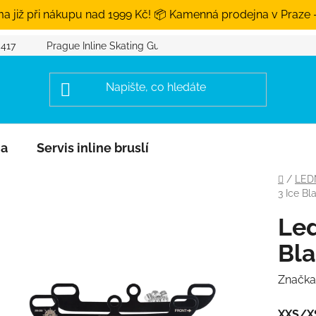
a již při nákupu nad 1999 Kč! 📦 Kamenná prodejna v Praze 
 417
Prague Inline Skating Guide
na
Servis inline bruslí
Domů
/
LED
3 Ice Bl
Led
Bla
Značka
XXS/X