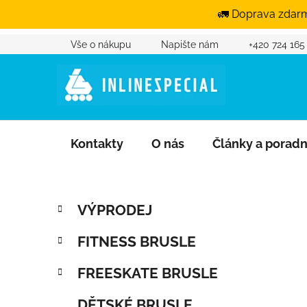
🚛 Doprava zdarm
Vše o nákupu
Napište nám
+420 724 165
Přejít na obsah
Kontakty
O nás
Články a porad
Postranní panel
Kategorie
Přeskočit kategorie
VÝPRODEJ
FITNESS BRUSLE
FREESKATE BRUSLE
DĚTSKÉ BRUSLE