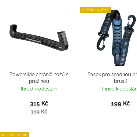
DOPORUČUJEME
Powerslide chránič nožů s
Pásek pro snadnou p
pružinou
bruslí
Ihned k odeslání
Ihned k odeslán
315 Kč
199 Kč
319 Kč
DOPORUČUJEME