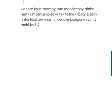
|
Hodnocení produktu je 4 z 5 hvězdiček.
+ dobře konstruovaný rám (ne všechny trinity
rámy umožňují kolečka tak těsně u boty a tedy
nízké těžiště)+ v rámci cenové kategorie rychlý-
mohl by být...