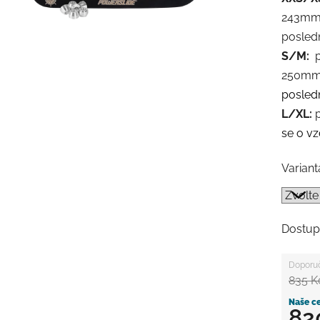
243m
posled
S/M:
pr
250m
posled
L/XL:
p
se o vz
Variant
Dostup
835 K
82