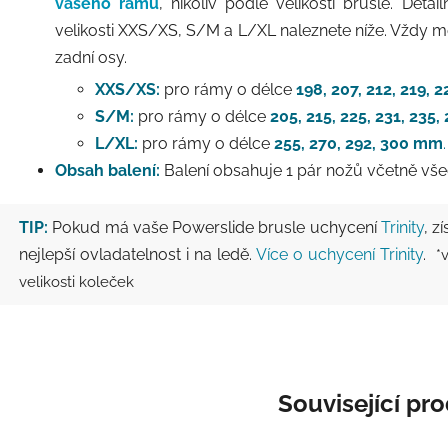
vašeho rámu
, nikoliv podle velikosti brusle. Deta
velikosti XXS/XS, S/M a L/XL naleznete níže. Vždy m
zadní osy.
XXS/XS:
pro rámy o délce
198, 207, 212, 219, 
S/M:
pro rámy o délce
205, 215, 225, 231, 235
L/XL:
pro rámy o délce
255, 270, 292, 300 mm
.
Obsah balení:
Balení obsahuje 1 pár nožů včetně vš
TIP:
Pokud má vaše Powerslide brusle uchycení
Trinity
, z
nejlepší ovladatelnost i na ledě.
Více o uchycení Trinity
.
*v
velikosti koleček
Související pr