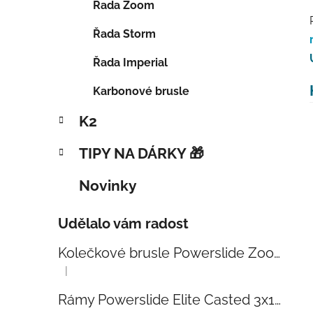
Řada Zoom
Řada Storm
Řada Imperial
Karbonové brusle
K2
TIPY NA DÁRKY 🎁
Novinky
Udělalo vám radost
Kolečkové brusle Powerslide Zoom Baby Blue 80
|
Hodnocení produktu je 5 z 5 hvězdiček.
Rámy Powerslide Elite Casted 3x110 Trinity 270mm