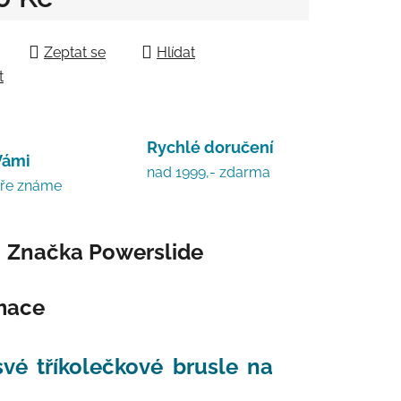
 cena:
Zeptat se
Hlídat
t
Rychlé doručení
Vámi
nad 1999,- zdarma
bře známe
Značka
Powerslide
rmace
vé tříkolečkové brusle na