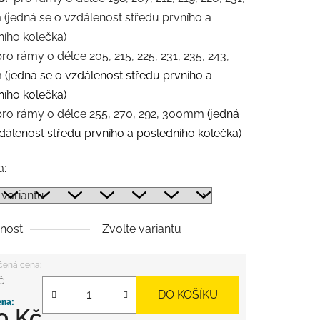
m
(jedná se o vzdálenost středu prvního a
ního kolečka)
o rámy o délce 205, 215, 225, 231, 235, 243,
m
(jedná se o vzdálenost středu prvního a
ního kolečka)
ro rámy o délce 255, 270, 292, 300mm
(jedná
dálenost středu prvního a posledního kolečka)
a:
nost
Zvolte variantu
č
DO KOŠÍKU
0 Kč