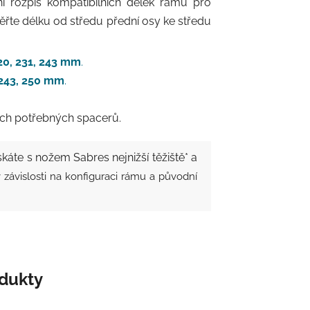
ilní rozpis kompatibilních délek rámů pro
ěřte délku od středu přední osy ke středu
220, 231, 243 mm
.
, 243, 250 mm
.
ech potřebných spacerů.
ískáte s nožem Sabres nejnižší těžiště* a
 závislosti na konfiguraci rámu a původní
odukty