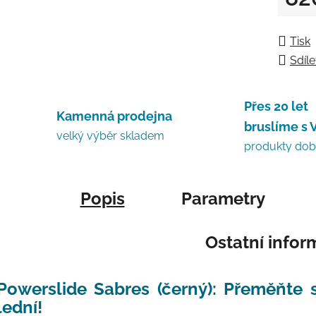
Měrná
Tisk
Sdíle
Přes 20 let
Kamenná prodejna
bruslíme s 
velký výběr skladem
produkty do
Popis
Parametry
Ostatní info
Powerslide Sabres (černý): Přeměňte s
lední!