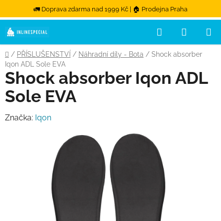
🚛 Doprava zdarma nad 1999 Kč | 🏠 Prodejna Praha
Hledat
NÁKUPN
Přejít na obsah
Domů
/
PŘÍSLUŠENSTVÍ
/
Náhradní díly - Bota
/
Shock absorber
Iqon ADL Sole EVA
Shock absorber Iqon ADL
Sole EVA
Značka:
Iqon