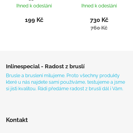
Hardcore Tool
Ihned k odeslání
Ihned k odeslání
199 Kč
730 Kč
760 Kč
Zápatí
Inlinespecial - Radost z bruslí
Brusle a bruslení milujeme. Proto všechny produkty
které u nás najdete sami používáme, testujeme a jsme
si jisti kvalitou. Rádi předáme radost z bruslí dál i Vám.
Kontakt