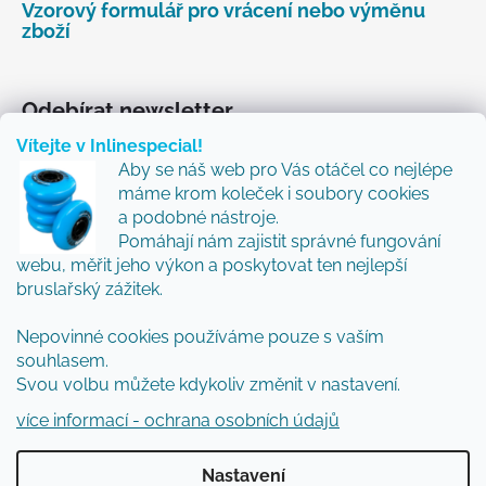
Vzorový formulář pro vrácení nebo výměnu
zboží
Odebírat newsletter
Vítejte v Inlinespecial!
Vložte svůj e-mail a my vám budeme zasílat informace
Aby se náš web pro Vás otáčel co nejlépe
o nových produktech na našem e-shopu.
máme krom koleček i soubory cookies
Přidejte se k nám a my Vám budeme zasílat ty nejlepší
a podobné nástroje.
novinky a tipy.
Pomáhají nám zajistit správné fungování
webu, měřit jeho výkon a poskytovat ten nejlepší
E-mail
bruslařský zážitek.
Vložením e-mailu souhlasíte s
podmínkami
Nepovinné cookies používáme pouze s vaším
ochrany osobních údajů
souhlasem.
Svou volbu můžete kdykoliv změnit v nastavení.
PŘIHLÁSIT SE
více informací - ochrana osobních údajů
Nastavení