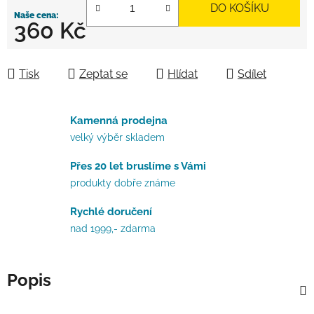
DO KOŠÍKU
360 Kč
Měrná cena:
Tisk
Zeptat se
Hlídat
Sdílet
Kamenná prodejna
velký výběr skladem
Přes 20 let bruslíme s Vámi
produkty dobře známe
Rychlé doručení
nad 1999,- zdarma
Popis