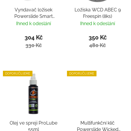
Vyndavač ložisek
Ložiska WCD ABEC 9
Powerslide Smart
Freespin (8ks)
Bearing Remover by
Ihned k odeslání
Ihned k odeslání
Villy
304 Kč
350 Kč
330 Kč
480 Kč
DOPORUČUJEME
DOPORUČUJEME
Olej ve spreji ProLube
Multifunkční klíč
55ml
Powerslide Wicked