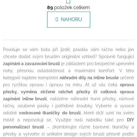
Ovládací prvky výpisu
89
položek celkem
NAHORU
Povoluje se vám bota při jízdě, praskla vám ráčna nebo jen
chcete dodat svým bruslím originální vzhled? Správně fungující
zapínání a zavazování bruslí
je základem pro bezpečné upevnění
nohy, přesnou ovladatelnost a maximální komfort. V této
kategorii najdete kompletní
náhradní díly na inline brusle
určené
pro rychlou opravu i úpravu na míru. Ať už vás čeká
oprava
přezky, vyměna stržené ratchet přezky či celková oprava
zapínání inline bruslí
, nabízíme náhradní horní přezky, nártové
ráčny, ozubené pásky i potřebné šroubky. Vyberte si vysoce
odolné
voskované tkaničky do bruslí
, které drží uzel na svém
místě a nepovolují se. Využijte naši nabídku také pro
DIY
personalizaci bruslí
– zkombinujte různé barevné tkaničky a
přezky a vytvořte si unikátní design svých bruslí přesně podle