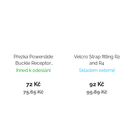
Přezka Powerslide
Velcro Strap fitting R2
Buckle Receptor
and R4
Fitness Black L / R
Ihned k odeslání
Skladem externě
72 Kč
92 Kč
75,65 Kč
95,89 Kč