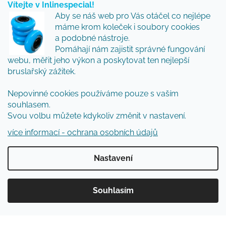
Vítejte v Inlinespecial!
Vložte svůj e-mail a my vám budeme zasílat informace
Aby se náš web pro Vás otáčel co nejlépe
o nových produktech na našem e-shopu.
máme krom koleček i soubory cookies
Přidejte se k nám a my Vám budeme zasílat ty nejlepší
a podobné nástroje.
novinky a tipy.
Pomáhají nám zajistit správné fungování
webu, měřit jeho výkon a poskytovat ten nejlepší
E-mail
bruslařský zážitek.
Nepovinné cookies používáme pouze s vaším
Vložením e-mailu souhlasíte s
podmínkami
souhlasem.
ochrany osobních údajů
Svou volbu můžete kdykoliv změnit v nastavení.
PŘIHLÁSIT SE
více informací - ochrana osobních údajů
Nastavení
Vytvořil Shoptet
Souhlasím
Copyright 2026
Inlinespecial
. Všechna práva
vyhrazena.
Upravit nastavení cookies