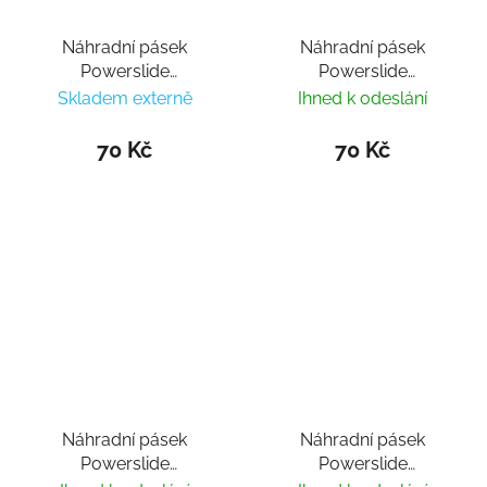
Náhradní pásek
Náhradní pásek
Powerslide
Powerslide
Icon/Force/Crown
Icon/Force/Crown
Skladem externě
Ihned k odeslání
Buckle 10cm White
Buckle 19cm White
70 Kč
70 Kč
Náhradní pásek
Náhradní pásek
Powerslide
Powerslide