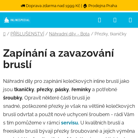
🚛 Doprava zdarma nad 1999 Kč | 🏠 Prodejna Praha
Hledat
NÁKUPN
Přejít na obsah
Domů
/
PŘÍSLUŠENSTVÍ
/
Náhradní díly - Bota
/
Přezky, tkaničky
Zapínání a zavazování
bruslí
Náhradní díly pro zapínání kolečkových inline bruslí jako
jsou
tkaničky
,
přezky
,
pásky
,
řemínky
a potřebné
šroubky.
Opravit některé části bruslí je
snadné,
poškozené přezky je však na většině kolečkových
bruslí odvrtat a použít nové uchycení šroubem - rádi Vám
s tím pomůžeme v rámci
servisu.
U kvalitních bruslí a
freeskate bruslí bývají přezky šroubované a jejich výměna