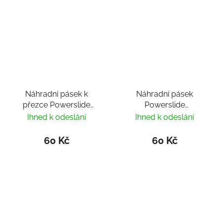
Náhradní pásek k
Náhradní pásek
přezce Powerslide
Powerslide
Time 22cm
Spider/Time Buckle
Ihned k odeslání
Ihned k odeslání
18cm
60 Kč
60 Kč