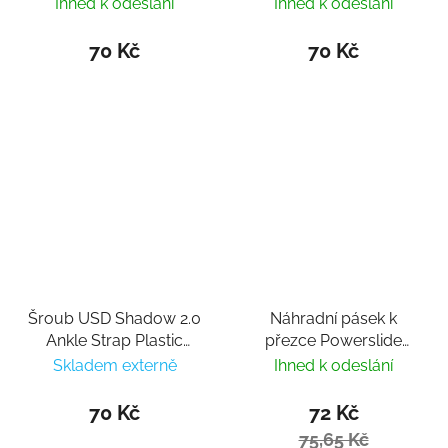
Icon/Force/Crown
Icon/Force/Crown
Ihned k odeslání
Ihned k odeslání
Buckle 20cm White
Buckle 22cm White
70 Kč
70 Kč
Šroub USD Shadow 2.0
Náhradní pásek k
Ankle Strap Plastic
přezce Powerslide
Screw (1ks)
Force, Crown Buckle
Skladem externě
Ihned k odeslání
23cm
70 Kč
72 Kč
75,65 Kč