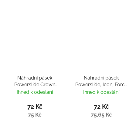
Náhradní pásek
Náhradní pásek
Powerslide Crown
Powerslide, Icon, Force
Buckle 21cm
and Crown Buckle
Ihned k odeslání
Ihned k odeslání
24cm
72 Kč
72 Kč
75 Kč
75,65 Kč