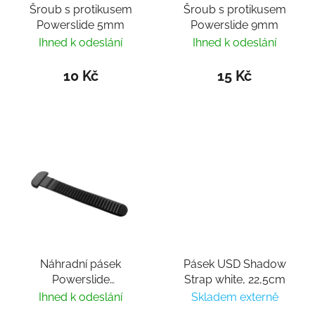
Šroub s protikusem
Šroub s protikusem
Powerslide 5mm
Powerslide 9mm
Ihned k odeslání
Ihned k odeslání
10 Kč
15 Kč
Náhradní pásek
Pásek USD Shadow
Powerslide
Strap white, 22,5cm
Spider/Time Buckle
Ihned k odeslání
Skladem externě
12cm