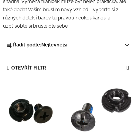
snadná. Výměna tkaniček může být nejen praktická, ale
také dodat Vašim bruslím nový vzhled - vyberte si z
různých délek i barev tu pravou neokoukanou a
uzpůsobte si brusle dle sebe.
Řazení produktů
Řadit podle:
Nejlevnější
OTEVŘÍT FILTR
Výpis produktů