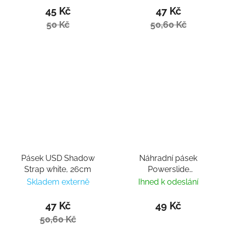
45 Kč
47 Kč
50 Kč
50,60 Kč
Pásek USD Shadow
Náhradní pásek
Strap white, 26cm
Powerslide
Icon/Force/Crown
Skladem externě
Ihned k odeslání
Buckle 10cm
47 Kč
49 Kč
50,60 Kč