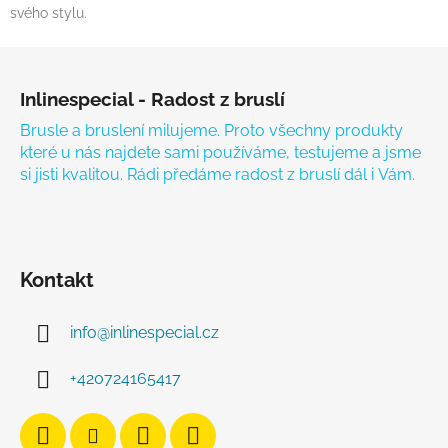
svého stylu.
Zápatí
Inlinespecial - Radost z bruslí
Brusle a bruslení milujeme. Proto všechny produkty
které u nás najdete sami používáme, testujeme a jsme
si jisti kvalitou. Rádi předáme radost z bruslí dál i Vám.
Kontakt
info
@
inlinespecial.cz
+420724165417