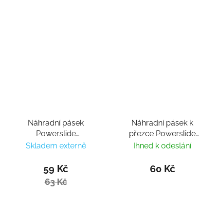
Náhradní pásek
Náhradní pásek k
Powerslide
přezce Powerslide
Spider/Time Buckle
Force, Crown, Icon
Skladem externě
Ihned k odeslání
13cm
Buckle 20cm
59 Kč
60 Kč
63 Kč