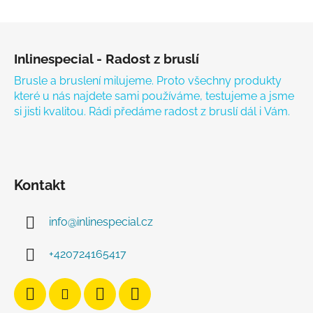
Zápatí
Inlinespecial - Radost z bruslí
Brusle a bruslení milujeme. Proto všechny produkty
které u nás najdete sami používáme, testujeme a jsme
si jisti kvalitou. Rádi předáme radost z bruslí dál i Vám.
Kontakt
info
@
inlinespecial.cz
+420724165417