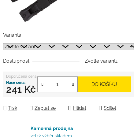
Varianta:
Dostupnost
Zvolte variantu
DO KOŠÍKU
241 Kč
Měrná cena:
Tisk
Zeptat se
Hlídat
Sdílet
Kamenná prodejna
velký výběr skladem