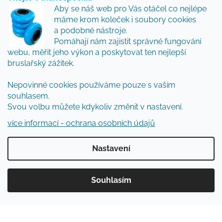
Vložte svůj e-mail a my vám budeme zasílat informace
Aby se náš web pro Vás otáčel co nejlépe
o nových produktech na našem e-shopu.
máme krom koleček i soubory cookies
Přidejte se k nám a my Vám budeme zasílat ty nejlepší
a podobné nástroje.
novinky a tipy.
Pomáhají nám zajistit správné fungování
webu, měřit jeho výkon a poskytovat ten nejlepší
E-mail
bruslařský zážitek.
Nepovinné cookies používáme pouze s vaším
Vložením e-mailu souhlasíte s
podmínkami
souhlasem.
ochrany osobních údajů
Svou volbu můžete kdykoliv změnit v nastavení.
PŘIHLÁSIT SE
více informací - ochrana osobních údajů
Nastavení
Vytvořil Shoptet
Souhlasím
Copyright 2026
Inlinespecial
. Všechna práva
vyhrazena.
Upravit nastavení cookies