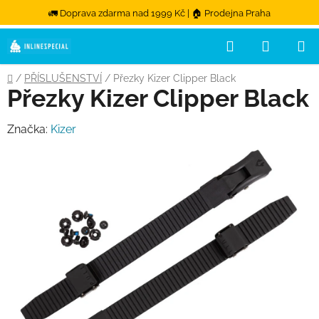
🚛 Doprava zdarma nad 1999 Kč | 🏠 Prodejna Praha
Hledat
NÁKUPN
Přejít na obsah
Domů
/
PŘÍSLUŠENSTVÍ
/
Přezky Kizer Clipper Black
Přezky Kizer Clipper Black
Značka:
Kizer