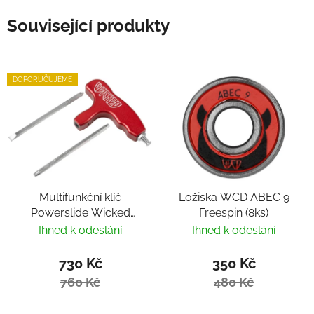
Související produkty
DOPORUČUJEME
Multifunkční klíč
Ložiska WCD ABEC 9
Powerslide Wicked
Freespin (8ks)
Hardcore Tool
Ihned k odeslání
Ihned k odeslání
730 Kč
350 Kč
760 Kč
480 Kč