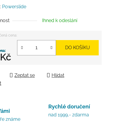
:
Powerslide
nost
Ihned k odeslání
DO KOŠÍKU
 Kč
 cena:
Zeptat se
Hlídat
t
Rychlé doručení
Vámi
nad 1999,- zdarma
bře známe