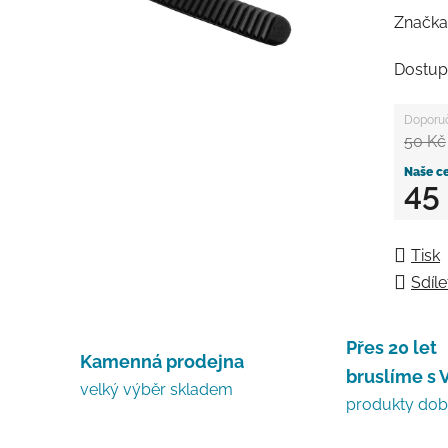
Značka
Dostup
50 Kč
45
Měrná
Tisk
Sdíle
Přes 20 let
Kamenná prodejna
bruslíme s 
velký výběr skladem
produkty do