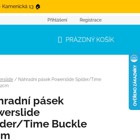
- Kamenická 13 🏠
Přihlášení
Registrace
PRÁZDNÝ KOŠÍK
NÁKUPNÍ KOŠÍK
rslide
/
Náhradní pásek Powerslide Spider/Time
12cm
hradní pásek
werslide
ider/Time Buckle
cm