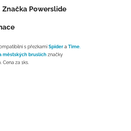
Značka
Powerslide
rmace
ompatibilní s přezkami
Spider
a
Time
,
 a městských bruslích
značky
. Cena za 1ks.