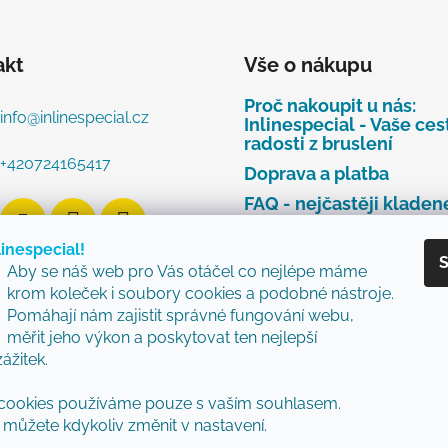
akt
Vše o nákupu
Proč nakoupit u nás:
info
@
inlinespecial.cz
Inlinespecial - Vaše ces
radosti z bruslení
+420724165417
Doprava a platba
FAQ - nejčastěji kladen
dotazy
linespecial!
Najdete u nás tyto zna
S
Aby se náš web pro Vás otáčel co nejlépe máme
Zásady ochrany osobní
krom koleček i soubory cookies a podobné nástroje.
údajů
Pomáhají nám zajistit správné fungování webu,
Obchodní podmínky
měřit jeho výkon a poskytovat ten nejlepší
zážitek.
Reklamační řád
Vzorový formulář pro v
cookies používáme pouze s vaším souhlasem.
nebo výměnu zboží
můžete kdykoliv změnit v nastavení.