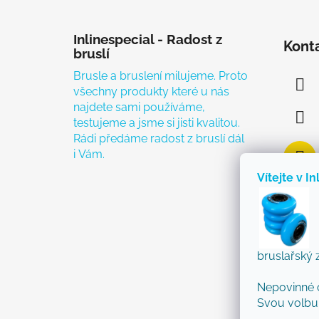
Zápatí
Inlinespecial - Radost z
Kont
bruslí
Brusle a bruslení milujeme. Proto
všechny produkty které u nás
najdete sami používáme,
testujeme a jsme si jisti kvalitou.
Rádi předáme radost z bruslí dál
i Vám.
Vítejte v In
bruslařský 
Nepovinné 
Svou volbu 