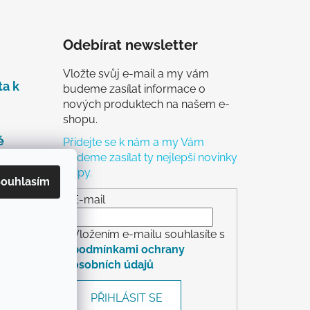
Odebírat newsletter
Vložte svůj e-mail a my vám
ta k
budeme zasílat informace o
nových produktech na našem e-
shopu.
é
Přidejte se k nám a my Vám
budeme zasílat ty nejlepší novinky
a tipy.
čky
ouhlasím
ch
E-mail
Vložením e-mailu souhlasíte s
podmínkami ochrany
osobních údajů
rácení
PŘIHLÁSIT SE