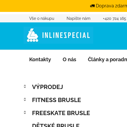
🚛 Doprava zdarm
Vše o nákupu
Napište nám
+420 724 165
Přejít na obsah
Kontakty
O nás
Články a porad
Postranní panel
Kategorie
Přeskočit kategorie
VÝPRODEJ
FITNESS BRUSLE
FREESKATE BRUSLE
DĚTSKÉ BRUSLE