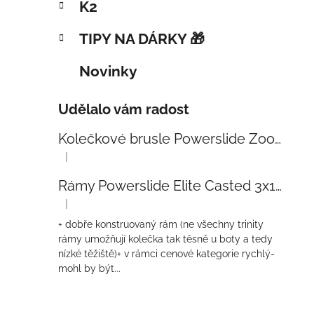
K2
TIPY NA DÁRKY 🎁
Novinky
Udělalo vám radost
Kolečkové brusle Powerslide Zoom Baby Blue 80
|
Hodnocení produktu je 5 z 5 hvězdiček.
Rámy Powerslide Elite Casted 3x110 Trinity 270mm
|
Hodnocení produktu je 4 z 5 hvězdiček.
+ dobře konstruovaný rám (ne všechny trinity
rámy umožňují kolečka tak těsně u boty a tedy
nízké těžiště)+ v rámci cenové kategorie rychlý-
mohl by být...