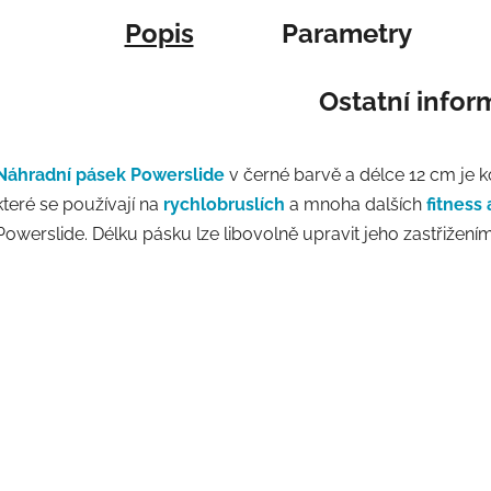
Popis
Parametry
Ostatní info
Náhradní pásek Powerslide
v černé barvě a délce 12 cm je k
které se používají na
rychlobruslích
a mnoha dalších
fitness
Powerslide. Délku pásku lze libovolně upravit jeho zastřižením