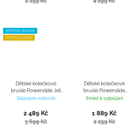
2 259 Kč
4 299 Kč
DOPRAVA ZDARMA
DOPORUČUJEME
Dětské kolečkové
Dětské kolečkové
brusle Powerslide Jet
brusle Powerslide
Pro Black nastavitelné
Khaan Junior NXT
Skladem externě
Ihned k odeslání
Black
2 489 Kč
1 889 Kč
3 699 Kč
2 259 Kč