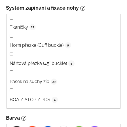
Systém zapínání a fixace nohy
?
Tkaničky
37
Horní přezka (Cuff buckle)
5
Nártová přezka (45° buckle)
5
Pásek na suchý zip
29
BOA / ATOP / PDS
1
Barva
?