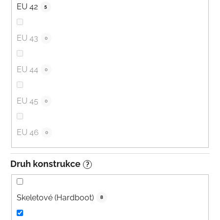
EU 42
5
EU 43
0
EU 44
0
EU 45
0
EU 46
0
Druh konstrukce
?
Skeletové (Hardboot)
8