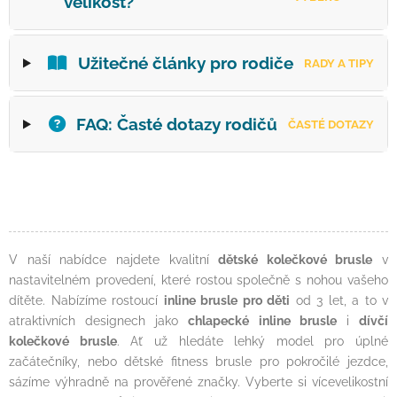
velikost?
Užitečné články pro rodiče
RADY A TIPY
FAQ: Časté dotazy rodičů
ČASTÉ DOTAZY
V naší nabídce najdete kvalitní
dětské kolečkové brusle
v
nastavitelném provedení, které rostou společně s nohou vašeho
dítěte. Nabízíme rostoucí
inline brusle pro děti
od 3 let, a to v
atraktivních designech jako
chlapecké inline brusle
i
dívčí
kolečkové brusle
. Ať už hledáte lehký model pro úplné
začátečníky, nebo dětské fitness brusle pro pokročilé jezdce,
sázíme výhradně na prověřené značky. Vyberte si vícevelikostní