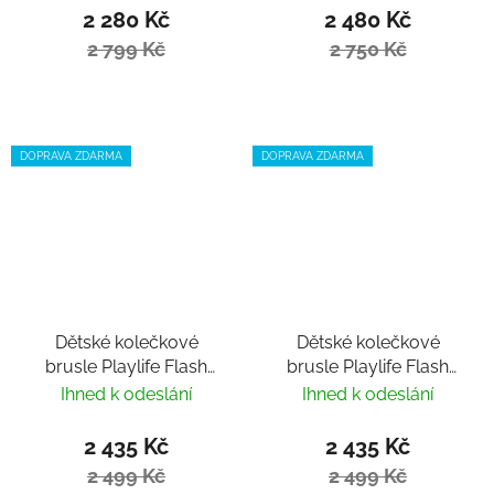
2 280 Kč
2 480 Kč
2 799 Kč
2 750 Kč
DOPRAVA ZDARMA
DOPRAVA ZDARMA
Dětské kolečkové
Dětské kolečkové
brusle Playlife Flash
brusle Playlife Flash
Blue nastavitelné
Pink nastavitelné
Ihned k odeslání
Ihned k odeslání
2 435 Kč
2 435 Kč
2 499 Kč
2 499 Kč