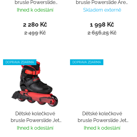
brusle Powerslide
brusle Powerslide Ares
Khaan Magic Black
Junior adj.
Ihned k odeslání
Skladem externě
2 280 Kč
1 998 Kč
2 499 Kč
2 656,25 Kč
DOPRAVA ZDARMA
DOPRAVA ZDARMA
Dětské kolečkové
Dětské kolečkové
brusle Powerslide Jet
brusle Powerslide Jet
Black nastavitelné
Brown nastavitelné
Ihned k odeslání
Ihned k odeslání