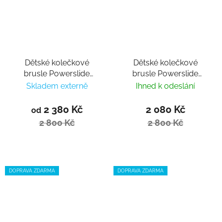
Dětské kolečkové
Dětské kolečkové
brusle Powerslide
brusle Powerslide
Rocket Motley
Rocket Pale Mauve
Skladem externě
Ihned k odeslání
2 380 Kč
2 080 Kč
od
2 800 Kč
2 800 Kč
DOPRAVA ZDARMA
DOPRAVA ZDARMA