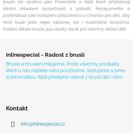
brusle od výrobců jako Powerslide a další které představují
ideální skloubení bezpečnosti a pohodlí. Nezapomeňte si
prohlédnout také kompletní příslušenství a chrániče pro děti, díky
nimž bude jízda nejen zábavná, ale i maximálně bezpečná.
Kvalitní dětské brusle jsou skvělý dárek pro všechny aktivní děti.
Zápatí
Inlinespecial - Radost z bruslí
Brusle a bruslení milujeme. Proto všechny produkty
které u nás najdete sami používáme, testujeme a jsme
si jisti kvalitou. Rádi předáme radost z bruslí dál i Vám.
Kontakt
info
@
inlinespecial.cz