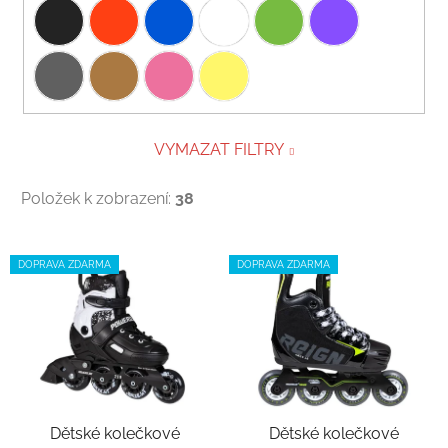
VYMAZAT FILTRY
Položek k zobrazení:
38
Výpis produktů
DOPRAVA ZDARMA
DOPRAVA ZDARMA
Dětské kolečkové
Dětské kolečkové