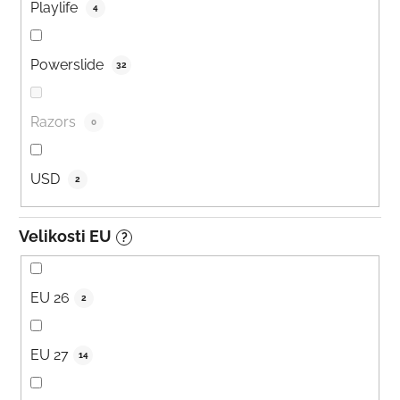
Playlife
4
Powerslide
32
Razors
0
USD
2
Velikosti EU
?
EU 26
2
EU 27
14