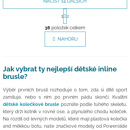
NAČÍST 14 DALŠÍCH
Stránkování
1
2
Ovládací prvky výpisu
38
položek celkem
NAHORU
Jak vybrat ty nejlepší dětské inline
brusle?
Výběr prvních bruslí rozhoduje o tom, zda si dítě sport
zamiluje, nebo s ním po prvním pádu skončí. Kvalitní
dětské kolečkové brusle
poznáte podle tuhého skeletu,
který drží kotník v rovné ose, a plynulého chodu koleček.
Na rozdíl od levných modelů, které mají plastová kolečka
and měkkou botu, naše značkové modely od Powerslide