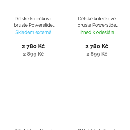
Dětské kolečkové
Dětské kolečkové
brusle Powerslide
brusle Powerslide
Stargaze Dusk
Stargaze Aqua
Skladem externě
Ihned k odeslání
2 780 Kč
2 780 Kč
2 899 Kč
2 899 Kč