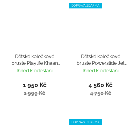
DOPRAVA ZDARMA
Dětské kolečkové
Dětské kolečkové
brusle Playlife Khaan
brusle Powerslide Jet
LTD Pastel nastavitelné
Pro PDS Smoky Grey
Ihned k odeslání
Ihned k odeslání
nastavitelné
1 950 Kč
4 560 Kč
1 999 Kč
4 750 Kč
DOPRAVA ZDARMA