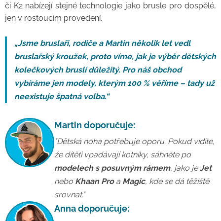
či K2 nabízejí stejné technologie jako brusle pro dospělé,
jen v rostoucím provedení.
„Jsme bruslaři, rodiče a Martin několik let vedl
bruslařský kroužek, proto víme, jak je výběr dětských
kolečkových bruslí důležitý. Pro náš obchod
vybíráme jen modely, kterým 100 % věříme – tady už
neexistuje špatná volba.“
Martin doporučuje:
"Dětská noha potřebuje oporu. Pokud vidíte,
že dítěti vpadávají kotníky, sáhněte po
modelech s posuvným rámem
, jako je
Jet
nebo
Khaan
Pro
a
Magic
, kde se dá těžiště
srovnat."
Anna doporučuje: