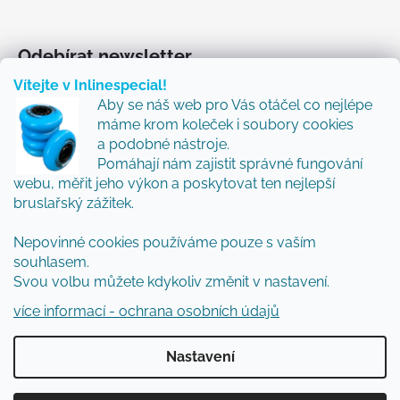
Odebírat newsletter
Vítejte v Inlinespecial!
Vložte svůj e-mail a my vám budeme zasílat informace
Aby se náš web pro Vás otáčel co nejlépe
o nových produktech na našem e-shopu.
máme krom koleček i soubory cookies
Přidejte se k nám a my Vám budeme zasílat ty nejlepší
a podobné nástroje.
novinky a tipy.
Pomáhají nám zajistit správné fungování
webu, měřit jeho výkon a poskytovat ten nejlepší
E-mail
bruslařský zážitek.
Vložením e-mailu souhlasíte s
podmínkami
Nepovinné cookies používáme pouze s vaším
ochrany osobních údajů
souhlasem.
Svou volbu můžete kdykoliv změnit v nastavení.
PŘIHLÁSIT SE
více informací - ochrana osobních údajů
Nastavení
Vytvořil Shoptet