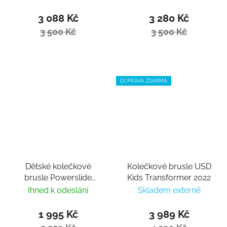
3 088 Kč
3 280 Kč
3 500 Kč
3 500 Kč
DOPRAVA ZDARMA
Dětské kolečkové
Kolečkové brusle USD
brusle Powerslide
Kids Transformer 2022
Khaan Junior NXT
Ihned k odeslání
Skladem externě
White
1 995 Kč
3 989 Kč