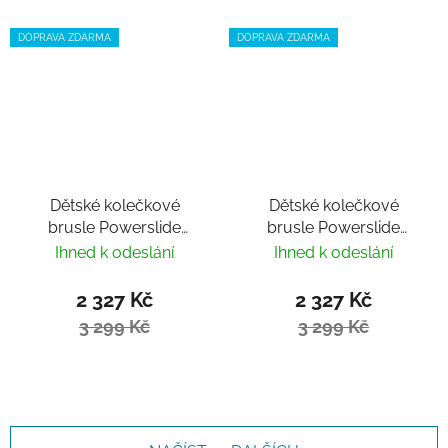
DOPRAVA ZDARMA
DOPRAVA ZDARMA
Dětské kolečkové
Dětské kolečkové
brusle Powerslide
brusle Powerslide
Phuzion Universe 4W
Phuzion Universe 4W
Ihned k odeslání
Ihned k odeslání
Pink
Green
2 327 Kč
2 327 Kč
3 299 Kč
3 299 Kč