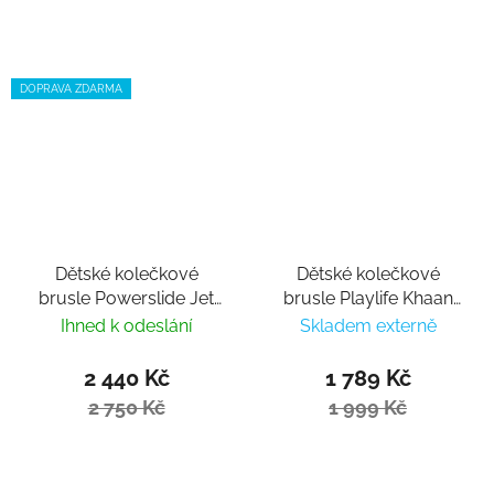
DOPRAVA ZDARMA
Dětské kolečkové
Dětské kolečkové
brusle Powerslide Jet
brusle Playlife Khaan
Blackberry nastavitelné
LTD Deep Blue
Ihned k odeslání
Skladem externě
nastavitelné
2 440 Kč
1 789 Kč
2 750 Kč
1 999 Kč