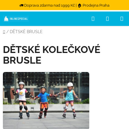
🚛 Doprava zdarma nad 1999 Kč | 🏠 Prodejna Praha
Hledat
NÁKUPN
Přejít na obsah
Domů
/
DĚTSKÉ BRUSLE
DĚTSKÉ KOLEČKOVÉ
BRUSLE