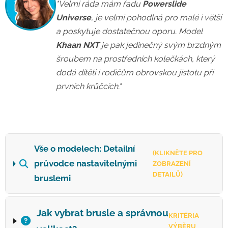
"Velmi ráda mám řadu
Powerslide
Universe
, je velmi pohodlná pro malé i větší
a poskytuje dostatečnou oporu. Model
Khaan NXT
je pak jedinečný svým brzdným
šroubem na prostředních kolečkách, který
dodá dítěti i rodičům obrovskou jistotu při
prvních krůčcích."
Vše o modelech: Detailní
(KLIKNĚTE PRO
průvodce nastavitelnými
ZOBRAZENÍ
DETAILŮ)
bruslemi
Jak vybrat brusle a správnou
KRITÉRIA
VÝBĚRU