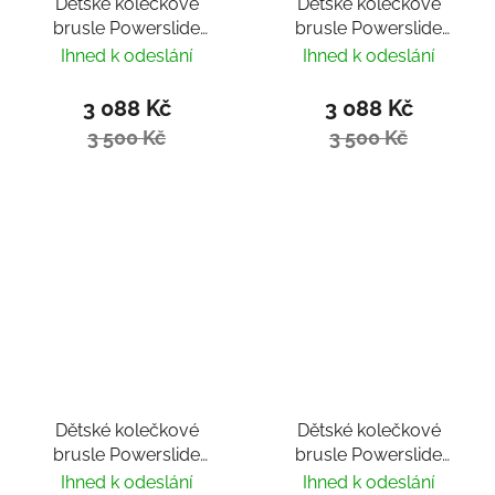
Dětské kolečkové
Dětské kolečkové
brusle Powerslide
brusle Powerslide
Universe 4W Red
Universe 4W Pink II
Ihned k odeslání
Ihned k odeslání
3 088 Kč
3 088 Kč
3 500 Kč
3 500 Kč
Dětské kolečkové
Dětské kolečkové
brusle Powerslide
brusle Powerslide
Universe Pink II
Universe Red
Ihned k odeslání
Ihned k odeslání