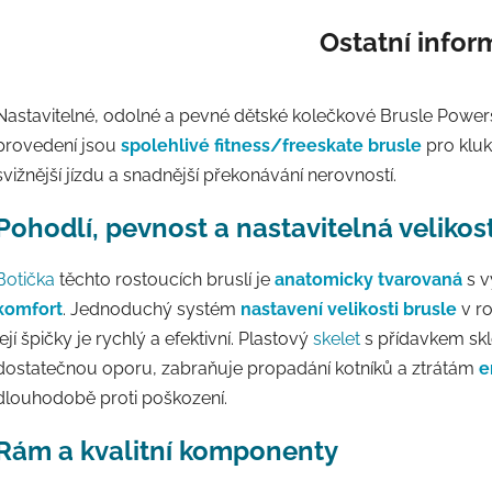
Ostatní info
Nastavitelné, odolné a pevné dětské kolečkové Brusle Power
provedení jsou
spolehlivé fitness/freeskate brusle
pro kluk
svižnější jízdu a snadnější překonávání nerovností.
Pohodlí, pevnost a nastavitelná velikos
Botička
těchto rostoucích bruslí je
anatomicky tvarovaná
s v
komfort
. Jednoduchý systém
nastavení velikosti brusle
v ro
její špičky je rychlý a efektivní. Plastový
skelet
s přídavkem skl
dostatečnou oporu, zabraňuje propadání kotníků a ztrátám
e
dlouhodobě proti poškození.
Rám a kvalitní komponenty