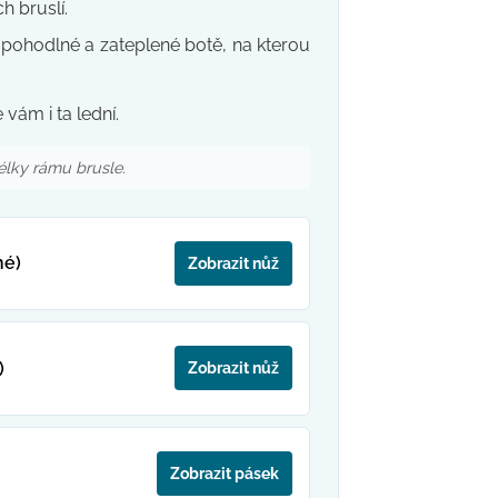
h bruslí.
, pohodlné a zateplené botě, na kterou
e vám i ta lední.
lky rámu brusle.
né)
Zobrazit nůž
)
Zobrazit nůž
Zobrazit pásek