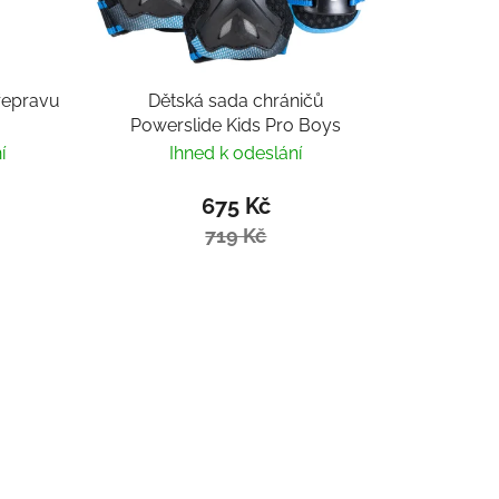
řepravu
Dětská sada chráničů
Powerslide Kids Pro Boys
í
Ihned k odeslání
675 Kč
719 Kč