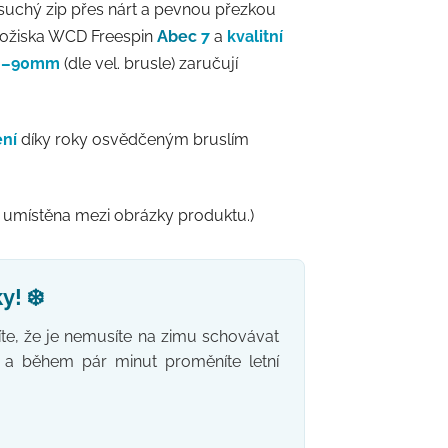
suchý zip přes nárt a pevnou přezkou
 ložiska WCD Freespin
Abec
7
a
kvalitní
0–90mm
(dle vel. brusle) zaručují
ení
díky roky osvědčeným bruslím
 je umístěna mezi obrázky produktu.)
y! ❄️
íte, že je nemusíte na zimu schovávat
a během pár minut proměníte letní