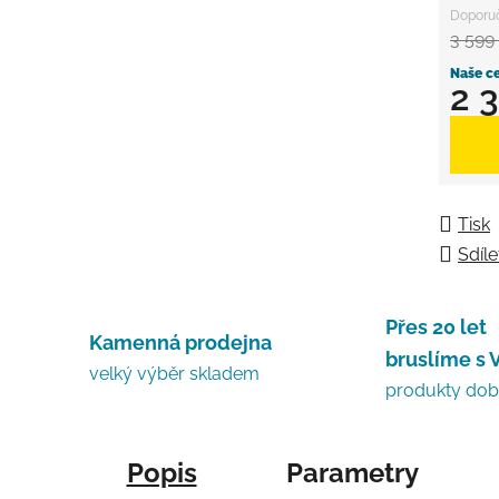
3 599
2 
Měrná
Tisk
Sdíle
Přes 20 let
Kamenná prodejna
bruslíme s 
velký výběr skladem
produkty do
Popis
Parametry