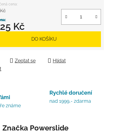
 Kč
325 Kč
 cena:
DO KOŠÍKU
Zeptat se
Hlídat
t
Rychlé doručení
Vámi
nad 1999,- zdarma
bře známe
Značka
Powerslide