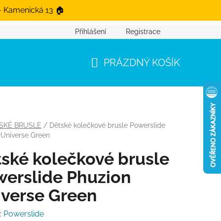
- Kamenická 13 🏠
Přihlášení
Registrace
PRÁZDNÝ KOŠÍK
NÁKUPNÍ KOŠÍK
SKÉ BRUSLE
/
Dětské kolečkové brusle Powerslide
 Universe Green
ské kolečkové brusle
erslide Phuzion
verse Green
:
Powerslide