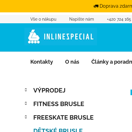
🚛 Doprava zdarm
Vše o nákupu
Napište nám
+420 724 165
Přejít na obsah
Kontakty
O nás
Články a porad
Postranní panel
Kategorie
Přeskočit kategorie
VÝPRODEJ
FITNESS BRUSLE
FREESKATE BRUSLE
DĚTSKÉ BRUSLE