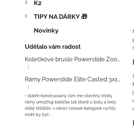
K2
TIPY NA DÁRKY 🎁
Novinky
Udělalo vám radost
Kolečkové brusle Powerslide Zoom Baby Blue 80
|
Hodnocení produktu je 5 z 5 hvězdiček.
Rámy Powerslide Elite Casted 3x110 Trinity 270mm
|
Hodnocení produktu je 4 z 5 hvězdiček.
+ dobře konstruovaný rám (ne všechny trinity
rámy umožňují kolečka tak těsně u boty a tedy
nízké těžiště)+ v rámci cenové kategorie rychlý-
mohl by být...