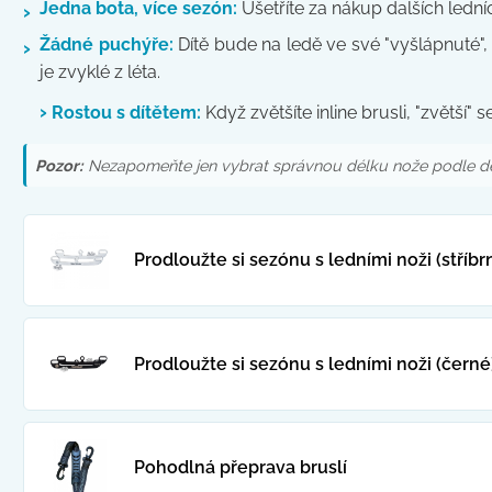
Jedna bota, více sezón:
Ušetříte za nákup dalších ledníc
›
Žádné puchýře:
Dítě bude na ledě ve své "vyšlápnuté"
›
je zvyklé z léta.
›
Rostou s dítětem:
Když zvětšíte inline brusli, "zvětší" s
Pozor:
Nezapomeňte jen vybrat správnou délku nože podle dé
Prodloužte si sezónu s ledními noži (stříbr
Prodloužte si sezónu s ledními noži (černé
Pohodlná přeprava bruslí