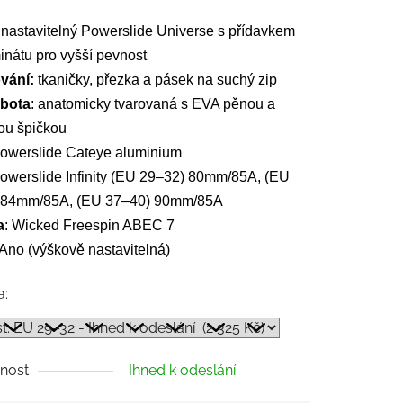
: nastavitelný Powerslide Universe
s přídavkem
inátu pro vyšší pevnost
vání:
tkaničky, přezka a pásek na suchý zip
 bota
: anatomicky tvarovaná s EVA pěnou a
ou špičkou
Powerslide Cateye aluminium
Powerslide Infinity (EU 29–32) 80mm/85A,
(EU
 84mm/85A, (EU 37–40) 90mm/85A
a
: Wicked Freespin ABEC 7
 Ano
(výškově nastavitelná)
a:
nost
Ihned k odeslání