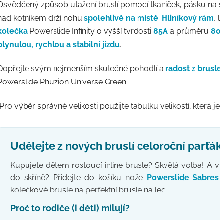
Osvědčený způsob utažení bruslí pomocí tkaniček, pásku na 
nad kotníkem drží nohu
spolehlivě na místě
.
Hliníkový rám
,
kolečka
Powerslide Infinity o vyšší tvrdosti
85A
a průměru
8
plynulou, rychlou a stabilní jízdu
.
Dopřejte svým nejmenším skutečné pohodlí a
radost z brusl
Powerslide Phuzion Universe Green.
(Pro výběr správné velikosti použijte tabulku velikostí, která
Udělejte z nových bruslí celoroční parťák
Kupujete dětem rostoucí inline brusle? Skvělá volba! A v
do skříně? Přidejte do košíku nože
Powerslide Sabres
kolečkové brusle na perfektní brusle na led.
Proč to rodiče (i děti) milují?