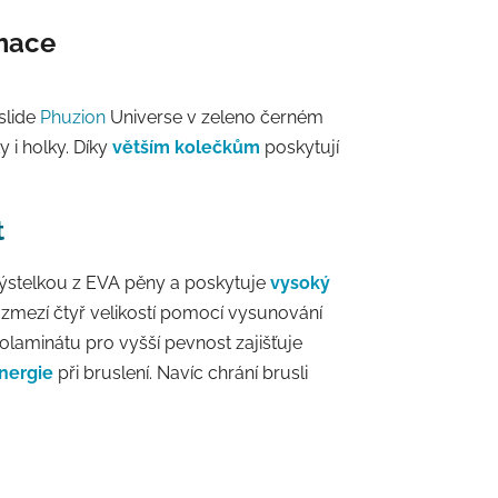
rmace
slide
Phuzion
Universe v zeleno černém
y i holky. Díky
větším kolečkům
poskytují
t
ýstelkou z EVA pěny a poskytuje
vysoký
zmezí čtyř velikostí pomocí vysunování
olaminátu pro vyšší pevnost zajišťuje
nergie
při bruslení. Navíc chrání brusli