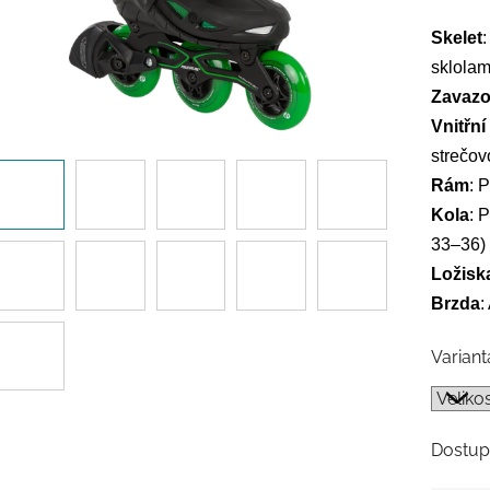
Skelet
sklolam
Zavazo
Vnitřní
strečov
Rám
: 
Kola
: 
33–36)
Ložisk
Brzda
:
Variant
Dostup