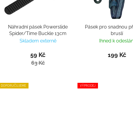
Náhradní pásek Powerslide
Pásek pro snadnou p
Spider/Time Buckle 13cm
bruslí
Skladem externě
Ihned k odeslán
59 Kč
199 Kč
63 Kč
DOPORUČUJEME
VÝPRODEJ