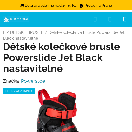
🚛 Doprava zdarma nad 1999 Kč | 🏠 Prodejna Praha
Hledat
NÁKUPN
Přejít na obsah
Domů
/
DĚTSKÉ BRUSLE
/
Dětské kolečkové brusle Powerslide Jet
Black nastavitelné
Dětské kolečkové brusle
Powerslide Jet Black
nastavitelné
Značka:
Powerslide
DOPRAVA ZDARMA