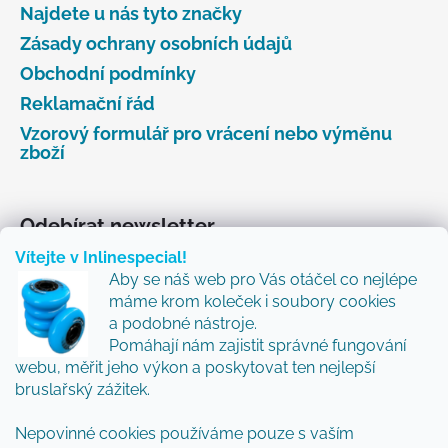
Najdete u nás tyto značky
Zásady ochrany osobních údajů
Obchodní podmínky
Reklamační řád
Vzorový formulář pro vrácení nebo výměnu
zboží
Odebírat newsletter
Vítejte v Inlinespecial!
Vložte svůj e-mail a my vám budeme zasílat informace
Aby se náš web pro Vás otáčel co nejlépe
o nových produktech na našem e-shopu.
máme krom koleček i soubory cookies
Přidejte se k nám a my Vám budeme zasílat ty nejlepší
a podobné nástroje.
novinky a tipy.
Pomáhají nám zajistit správné fungování
webu, měřit jeho výkon a poskytovat ten nejlepší
E-mail
bruslařský zážitek.
Nepovinné cookies používáme pouze s vaším
Vložením e-mailu souhlasíte s
podmínkami