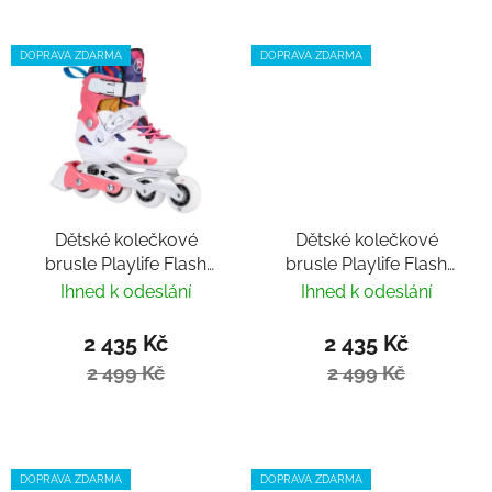
DOPRAVA ZDARMA
DOPRAVA ZDARMA
Dětské kolečkové
Dětské kolečkové
brusle Playlife Flash
brusle Playlife Flash
Pink nastavitelné
Blue nastavitelné
Ihned k odeslání
Ihned k odeslání
2 435 Kč
2 435 Kč
2 499 Kč
2 499 Kč
DOPRAVA ZDARMA
DOPRAVA ZDARMA