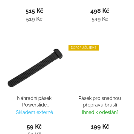
515 Kč
498 Kč
519 Kč
549 Kč
DOPORUČUJEME
Náhradní pásek
Pásek pro snadnou
Powerslide
přepravu bruslí
Spider/Time Buckle
Skladem externě
Ihned k odeslání
13cm
59 Kč
199 Kč