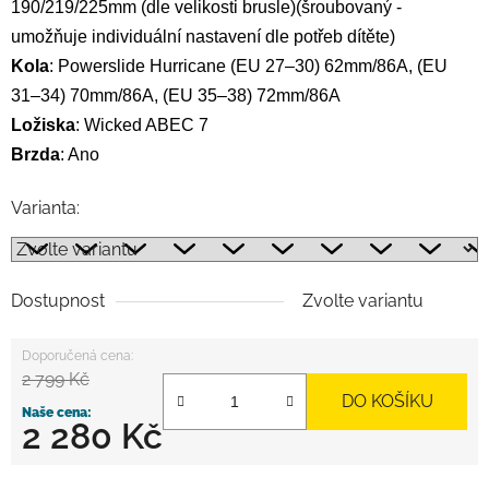
190/219/225mm (dle velikosti brusle)(šroubovaný -
umožňuje individuální nastavení dle potřeb dítěte)
Kola
: Powerslide Hurricane (EU 27–30) 62mm/86A, (EU
31–34) 70mm/86A, (EU 35–38) 72mm/86A
Ložiska
: Wicked ABEC 7
Brzda
: Ano
Varianta:
Dostupnost
Zvolte variantu
2 799 Kč
DO KOŠÍKU
2 280 Kč
Měrná cena: