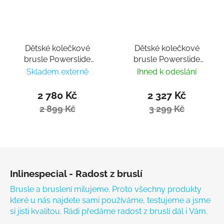
Dětské kolečkové
Dětské kolečkové
brusle Powerslide
brusle Powerslide
Stargaze Dusk
Phuzion Universe 4W
Skladem externě
Ihned k odeslání
Green
2 780 Kč
2 327 Kč
2 899 Kč
3 299 Kč
Zápatí
Inlinespecial - Radost z bruslí
Brusle a bruslení milujeme. Proto všechny produkty
které u nás najdete sami používáme, testujeme a jsme
si jisti kvalitou. Rádi předáme radost z bruslí dál i Vám.