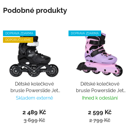
Podobné produkty
DOPRAVA ZDARMA
DOPRAVA ZDARMA
DOPORUČUJEME
Dětské kolečkové
Dětské kolečkové
brusle Powerslide Jet
brusle Powerslide Jet
Pro Black nastavitelné
Lavender nastavitelné
Skladem externě
Ihned k odeslání
2 489 Kč
2 599 Kč
3 699 Kč
2 799 Kč