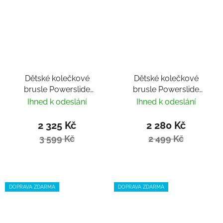
Dětské kolečkové
Dětské kolečkové
brusle Powerslide
brusle Powerslide
Phuzion Universe
Khaan Magic Black
Ihned k odeslání
Ihned k odeslání
Green
2 325 Kč
2 280 Kč
3 599 Kč
2 499 Kč
DOPRAVA ZDARMA
DOPRAVA ZDARMA