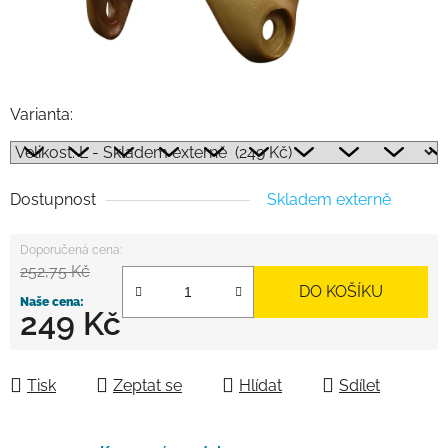
Varianta:
Dostupnost
Skladem externě
252,75 Kč
DO KOŠÍKU
249 Kč
Měrná cena:
Tisk
Zeptat se
Hlídat
Sdílet