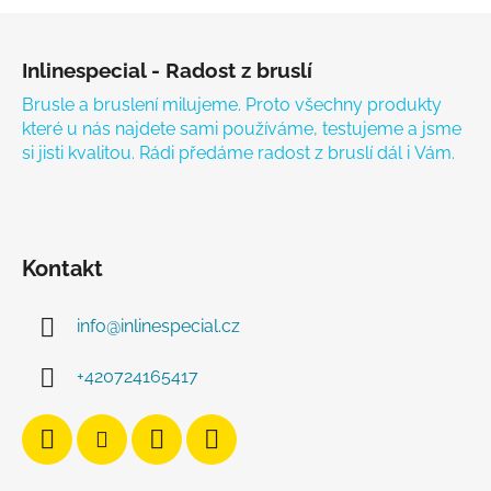
Zápatí
Inlinespecial - Radost z bruslí
Brusle a bruslení milujeme. Proto všechny produkty
které u nás najdete sami používáme, testujeme a jsme
si jisti kvalitou. Rádi předáme radost z bruslí dál i Vám.
Kontakt
info
@
inlinespecial.cz
+420724165417