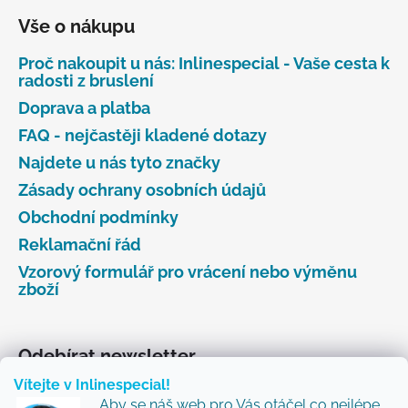
Vše o nákupu
Proč nakoupit u nás: Inlinespecial - Vaše cesta k
radosti z bruslení
Doprava a platba
FAQ - nejčastěji kladené dotazy
Najdete u nás tyto značky
Zásady ochrany osobních údajů
Obchodní podmínky
Reklamační řád
Vzorový formulář pro vrácení nebo výměnu
zboží
Odebírat newsletter
Vítejte v Inlinespecial!
Vložte svůj e-mail a my vám budeme zasílat informace
Aby se náš web pro Vás otáčel co nejlépe