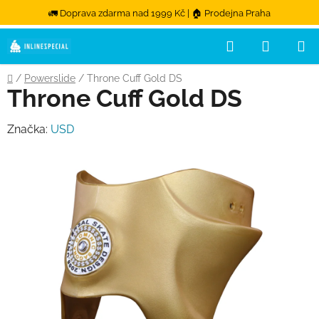
🚛 Doprava zdarma nad 1999 Kč | 🏠 Prodejna Praha
Hledat
NÁKUPN
Přejít na obsah
Domů
/
Powerslide
/
Throne Cuff Gold DS
Throne Cuff Gold DS
Značka:
USD