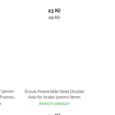
23 Kč
25 Kč
M7/36mm
Šroub Powerslide Steel Double
 Frames
Axle for brake 30mm/8mm
í
Ihned k odeslání