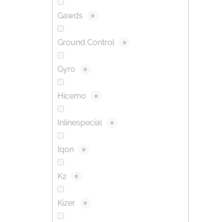
Gawds
0
Ground Control
0
Gyro
0
Hicemo
0
Inlinespecial
0
Iqon
0
K2
0
Kizer
0