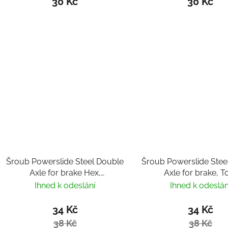
30 Kč
30 Kč
Šroub Powerslide Steel Double
Šroub Powerslide Stee
Axle for brake Hex,
Axle for brake, T
38mm/8mm
33mm/8mm
Ihned k odeslání
Ihned k odeslán
34 Kč
34 Kč
38 Kč
38 Kč