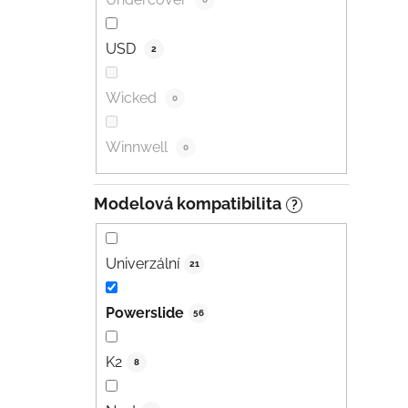
USD
2
Wicked
0
Winnwell
0
Modelová kompatibilita
?
Univerzální
21
Powerslide
56
K2
8