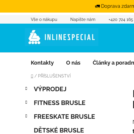
🚛 Doprava zdarm
Přejít na obsah
Vše o nákupu
Napište nám
+420 724 165
Kontakty
O nás
Články a porad
Domů
/
PŘÍSLUŠENSTVÍ
Postranní panel
Kategorie
Přeskočit kategorie
VÝPRODEJ
FITNESS BRUSLE
FREESKATE BRUSLE
DĚTSKÉ BRUSLE