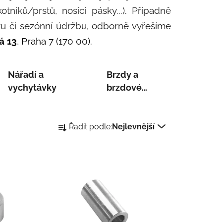
tníků/prstů, nosící pásky...).
Případně
vu či sezónní údržbu, odborně vyřešíme
á 13
, Praha 7 (170 00)
.
Nářadí a
Brzdy a
vychytávky
brzdové
špalky
Řazení produktů
Řadit podle:
Nejlevnější