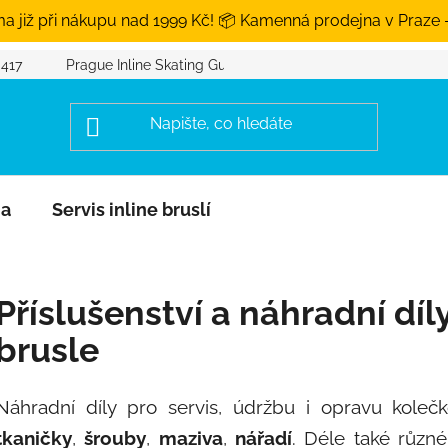
a již při nákupu nad 1999 Kč! 📦 Kamenná prodejna v Praze 
 417
Prague Inline Skating Guide
na
Servis inline bruslí
Příslušenství a náhradní díl
brusle
Náhradní díly pro servis, údržbu i opravu kolečk
tkaničky
,
šrouby
,
maziva
,
nářadí
. Déle také různ