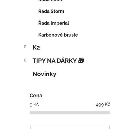
Řada Storm
Řada Imperial
Karbonové brusle
K2
TIPY NA DÁRKY 🎁
Novinky
Cena
9
Kč
499
Kč