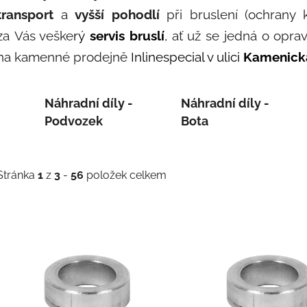
transport
a
vyšší pohodlí
při bruslení (ochrany ko
za Vás veške
rý
servis bruslí
,
ať už se jedná o opra
na kamenné prodejně
Inlinespecial v ulici
Kamenick
Náhradní díly -
Náhradní díly -
Podvozek
Bota
Stránka
1
z
3
-
56
položek celkem
Výpis produktů