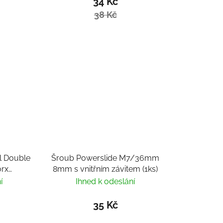
34 Kč
38 Kč
l Double
Šroub Powerslide M7/36mm
orx
8mm s vnitřním závitem (1ks)
í
Ihned k odeslání
35 Kč