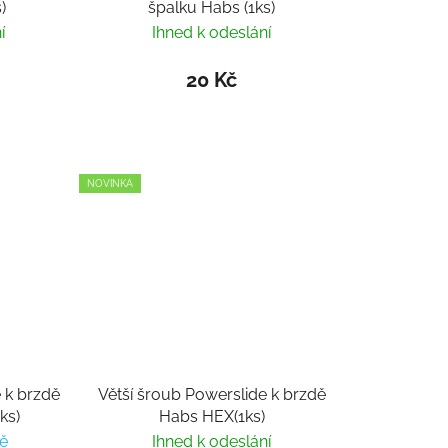
)
špalku Habs (1ks)
í
Ihned k odeslání
20 Kč
NOVINKA
 k brzdě
Větší šroub Powerslide k brzdě
ks)
Habs HEX(1ks)
ě
Ihned k odeslání