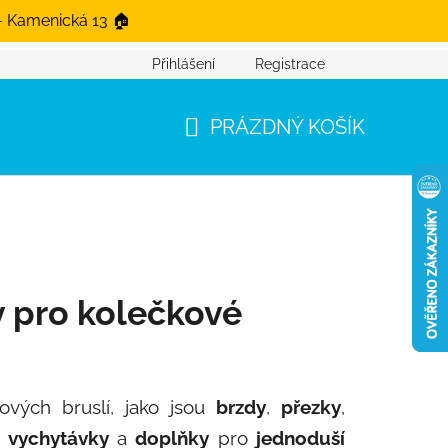
- Kamenická 13 🏠
Přihlášení
Registrace
PRÁZDNÝ KOŠÍK
NÁKUPNÍ KOŠÍK
y pro kolečkové
ových bruslí, jako jsou
brzdy
,
přezky
,
é
vychytávky
a
doplňky
pro
jednoduší