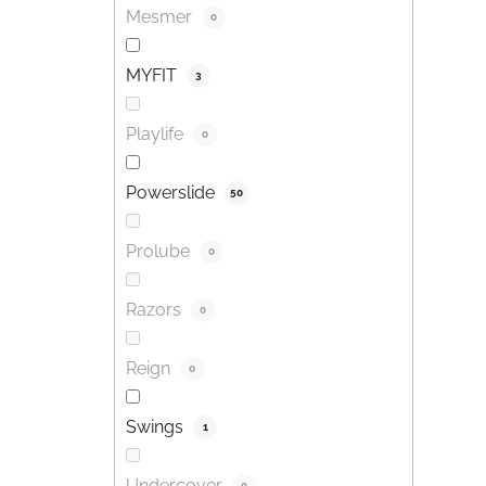
Mesmer
0
MYFIT
3
Playlife
0
Powerslide
50
Prolube
0
Razors
0
Reign
0
Swings
1
Undercover
0