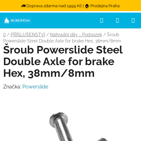
🚛 Doprava zdarma nad 1999 Kč | 🏠 Prodejna Praha
Hledat
NÁKUPN
Přejít na obsah
Domů
/
PŘÍSLUŠENSTVÍ
/
Náhradní díly - Podvozek
/
Šroub
Powerslide Steel Double Axle for brake Hex, 38mm/8mm
Šroub Powerslide Steel
Double Axle for brake
Hex, 38mm/8mm
Značka:
Powerslide