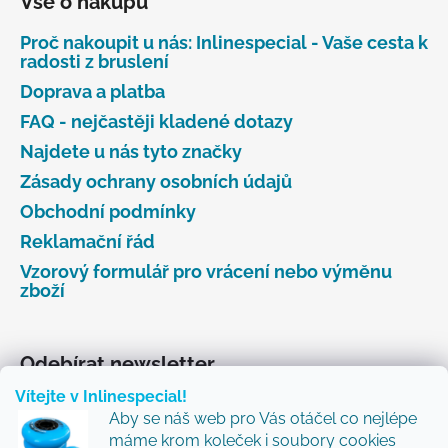
Vše o nákupu
Proč nakoupit u nás: Inlinespecial - Vaše cesta k
radosti z bruslení
Doprava a platba
FAQ - nejčastěji kladené dotazy
Najdete u nás tyto značky
Zásady ochrany osobních údajů
Obchodní podmínky
Reklamační řád
Vzorový formulář pro vrácení nebo výměnu
zboží
Odebírat newsletter
Vítejte v Inlinespecial!
Vložte svůj e-mail a my vám budeme zasílat informace
Aby se náš web pro Vás otáčel co nejlépe
o nových produktech na našem e-shopu.
máme krom koleček i soubory cookies