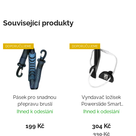
Související produkty
DOPORUČUJEME
DOPORUČUJEME
Pásek pro snadnou
Vyndavač ložisek
přepravu bruslí
Powerslide Smart
Bearing Remover by
Ihned k odeslání
Ihned k odeslání
Villy
199 Kč
304 Kč
330 Kč