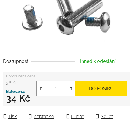
Dostupnost
Ihned k odeslání
38 Kč
DO KOŠÍKU
34 Kč
Měrná cena:
Tisk
Zeptat se
Hlídat
Sdílet