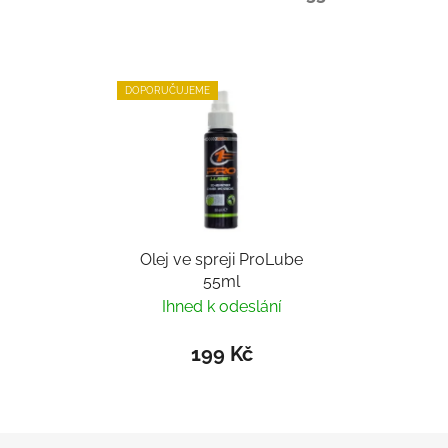
DOPORUČUJEME
Olej ve spreji ProLube
55ml
Ihned k odeslání
199 Kč
Zápatí