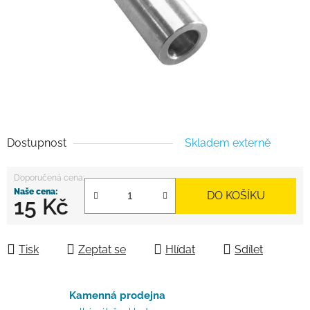
Dostupnost
Skladem externě
DO KOŠÍKU
15 Kč
Měrná cena:
Tisk
Zeptat se
Hlídat
Sdílet
Kamenná prodejna