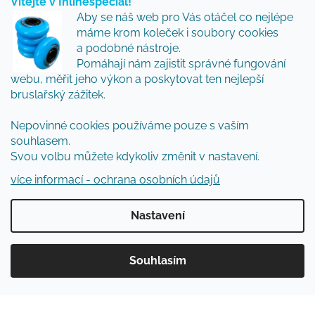
Vítejte v Inlinespecial!
Vložte svůj e-mail a my vám budeme zasílat informace
Aby se náš web pro Vás otáčel co nejlépe
o nových produktech na našem e-shopu.
máme krom koleček i soubory cookies
Přidejte se k nám a my Vám budeme zasílat ty nejlepší
a podobné nástroje.
novinky a tipy.
Pomáhají nám zajistit správné fungování
webu, měřit jeho výkon a poskytovat ten nejlepší
E-mail
bruslařský zážitek.
Vložením e-mailu souhlasíte s
podmínkami
Nepovinné cookies používáme pouze s vaším
ochrany osobních údajů
souhlasem.
Svou volbu můžete kdykoliv změnit v nastavení.
PŘIHLÁSIT SE
více informací - ochrana osobních údajů
Nastavení
Vytvořil Shoptet
Souhlasím
Copyright 2026
Inlinespecial
. Všechna práva
vyhrazena.
Upravit nastavení cookies