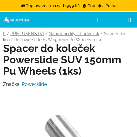
🚛 Doprava zdarma nad 1999 Kč | 🏠 Prodejna Praha
Hledat
NÁKUPN
Přejít na obsah
Domů
/
PŘÍSLUŠENSTVÍ
/
Náhradní díly - Podvozek
/
Spacer do
koleček Powerslide SUV 150mm Pu Wheels (1ks)
Spacer do koleček
Powerslide SUV 150mm
Pu Wheels (1ks)
Značka:
Powerslide