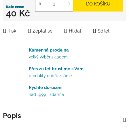
DO KOŠÍKU
40 Kč
Měrná cena:
Tisk
Zeptat se
Hlídat
Sdílet
Kamenná prodejna
velký výběr skladem
Přes 20 let bruslíme s Vámi
produkty dobře známe
Rychlé doručení
nad 1999,- zdarma
Popis