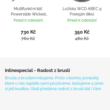
Multifunkční klíč
Ložiska WCD ABEC 9
Powerslide Wicked
Freespin (8ks)
Hardcore Tool
Ihned k odeslání
Ihned k odeslání
730 Kč
350 Kč
760 Kč
480 Kč
Zápatí
Inlinespecial - Radost z bruslí
Brusle a bruslení milujeme. Proto všechny produkty
které u nás najdete sami používáme, testujeme a jsme
si jisti kvalitou. Rádi předáme radost z bruslí dál i Vám.