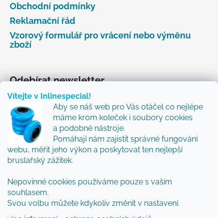
Obchodní podmínky
Reklamační řád
Vzorový formulář pro vrácení nebo výměnu
zboží
Odebírat newsletter
Vítejte v Inlinespecial!
Vložte svůj e-mail a my vám budeme zasílat informace
Aby se náš web pro Vás otáčel co nejlépe
o nových produktech na našem e-shopu.
máme krom koleček i soubory cookies
Přidejte se k nám a my Vám budeme zasílat ty nejlepší
a podobné nástroje.
novinky a tipy.
Pomáhají nám zajistit správné fungování
webu, měřit jeho výkon a poskytovat ten nejlepší
E-mail
bruslařský zážitek.
Vložením e-mailu souhlasíte s
podmínkami
Nepovinné cookies používáme pouze s vaším
ochrany osobních údajů
souhlasem.
Svou volbu můžete kdykoliv změnit v nastavení.
PŘIHLÁSIT SE