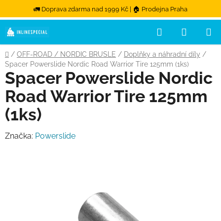
🚛 Doprava zdarma nad 1999 Kč | 🏠 Prodejna Praha
Hledat
NÁKUPN
Přejít na obsah
Domů
/
OFF-ROAD / NORDIC BRUSLE
/
Doplňky a náhradní díly
/
Spacer Powerslide Nordic Road Warrior Tire 125mm (1ks)
Spacer Powerslide Nordic
Road Warrior Tire 125mm
(1ks)
Značka:
Powerslide