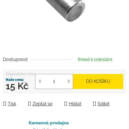
Dostupnost
Ihned k odeslání
DO KOŠÍKU
15 Kč
Měrná cena:
Tisk
Zeptat se
Hlídat
Sdílet
Kamenná prodejna