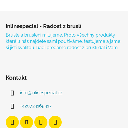
Zápatí
Inlinespecial - Radost z bruslí
Brusle a bruslení milujeme. Proto všechny produkty
které u nás najdete sami používáme, testujeme a jsme
si jisti kvalitou. Rádi předáme radost z bruslí dál i Vám.
Kontakt
info
@
inlinespecial.cz
+420724165417