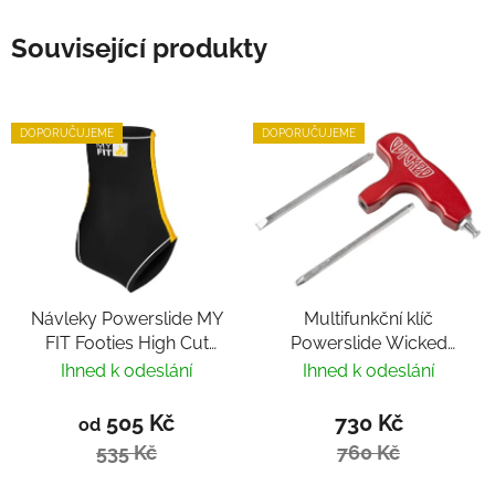
Související produkty
DOPORUČUJEME
DOPORUČUJEME
Návleky Powerslide MY
Multifunkční klíč
FIT Footies High Cut
Powerslide Wicked
2mm
Hardcore Tool
Ihned k odeslání
Ihned k odeslání
505 Kč
730 Kč
od
535 Kč
760 Kč